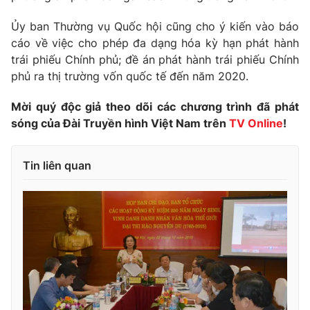
Giao lưu trực tuyến
Sản phẩm
Ủy ban Thường vụ Quốc hội cũng cho ý kiến vào báo
Lịch phát sóng
cáo về việc cho phép đa dạng hóa kỳ hạn phát hành
Thị trường
trái phiếu Chính phủ; đề án phát hành trái phiếu Chính
Tư vấn
phủ ra thị trường vốn quốc tế đến năm 2020.
Chuyên mục khác
Mời quý độc giả theo dõi các chương trình đã phát
Emagazine
Podcast
sóng của Đài Truyền hình Việt Nam trên
TV Online
!
Photo
Infographic
Tin liên quan
Video
Shorts video
VTV Money
VTV Thể thao
VTV Sức khoẻ
Bất động sản