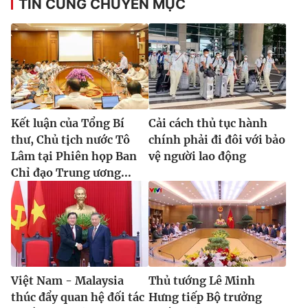
TIN CÙNG CHUYÊN MỤC
® Cấm sao chép dưới mọi hình thức nếu không có sự chấp
thuận bằng văn bản. Ghi rõ nguồn VTV.vn khi phát hành lại
thông tin từ website này.
Kết luận của Tổng Bí
Cải cách thủ tục hành
thư, Chủ tịch nước Tô
chính phải đi đôi với bảo
Lâm tại Phiên họp Ban
vệ người lao động
Chỉ đạo Trung ương...
Việt Nam - Malaysia
Thủ tướng Lê Minh
thúc đẩy quan hệ đối tác
Hưng tiếp Bộ trưởng