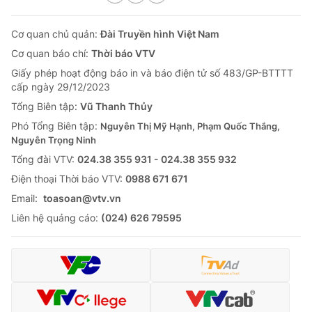
Cơ quan chủ quản:
Đài Truyền hình Việt Nam
Cơ quan báo chí:
Thời báo VTV
Giấy phép hoạt động báo in và báo điện tử số 483/GP-BTTTT
cấp ngày 29/12/2023
Tổng Biên tập:
Vũ Thanh Thủy
Phó Tổng Biên tập:
Nguyễn Thị Mỹ Hạnh, Phạm Quốc Thắng,
Nguyễn Trọng Ninh
Tổng đài VTV:
024.38 355 931 - 024.38 355 932
Ðiện thoại Thời báo VTV:
0988 671 671
Email:
toasoan@vtv.vn
Liên hệ quảng cáo:
(024) 626 79595