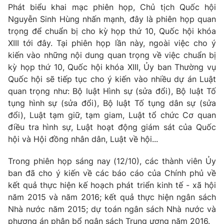
Phát biểu khai mạc phiên họp, Chủ tịch Quốc hội
Tin tức
Nguyễn Sinh Hùng nhấn mạnh, đây là phiên họp quan
Kinh tế
trọng để chuẩn bị cho kỳ họp thứ 10, Quốc hội khóa
Thế giới đó đây
Tài chính
XIII tới đây. Tại phiên họp lần này, ngoài việc cho ý
Dữ liệu và đời sống
Câu chuyện quốc tế
kiến vào những nội dung quan trọng về việc chuẩn bị
Thị trường
kỳ họp thứ 10, Quốc hội khóa XIII, Ủy ban Thường vụ
Truyền hình
Quốc hội sẽ tiếp tục cho ý kiến vào nhiều dự án Luật
Góc doanh nghiệp
quan trọng như: Bộ luật Hình sự (sửa đổi), Bộ luật Tố
Phim VTV
tụng hình sự (sửa đổi), Bộ luật Tố tụng dân sự (sửa
Giải trí
đổi), Luật tạm giữ, tạm giam, Luật tổ chức Cơ quan
Hậu trường
điều tra hình sự, Luật hoạt động giám sát của Quốc
Điện ảnh
Đời sống
hội và Hội đồng nhân dân, Luật về hội...
Nhân vật
Âm nhạc
Du lịch
Khán giả
Trong phiên họp sáng nay (12/10), các thành viên Ủy
Giáo dục
Sao
ban đã cho ý kiến về các báo cáo của Chính phủ về
Làm đẹp
Giải sao mai
kết quả thực hiện kế hoạch phát triển kinh tế - xã hội
Tuyển sinh
Công nghệ
năm 2015 và năm 2016; kết quả thực hiện ngân sách
Chất lượng cuộc sống
Học trực tuyến
Nhà nước năm 2015; dự toán ngân sách Nhà nước và
Hitech Công nghệ tương lai
phương án phân bổ ngân sách Trung ương năm 2016.