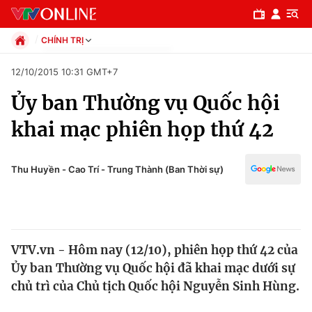
CHÍNH TRỊ
Chính trị
12/10/2015 10:31 GMT+7
Xã hội
Ủy ban Thường vụ Quốc hội
Pháp luật
Chuyên mục
Kinh tế
khai mạc phiên họp thứ 42
Thể thao
Chính trị
Truyền hình
Văn hóa - Giải trí
Thu Huyền - Cao Trí - Trung Thành (Ban Thời sự)
Xã hội
Y tế
Đời sống
Pháp luật
Công nghệ
Giáo dục
VTV.vn - Hôm nay (12/10), phiên họp thứ 42 của
Y tế
Ủy ban Thường vụ Quốc hội đã khai mạc dưới sự
chủ trì của Chủ tịch Quốc hội Nguyễn Sinh Hùng.
Thế giới