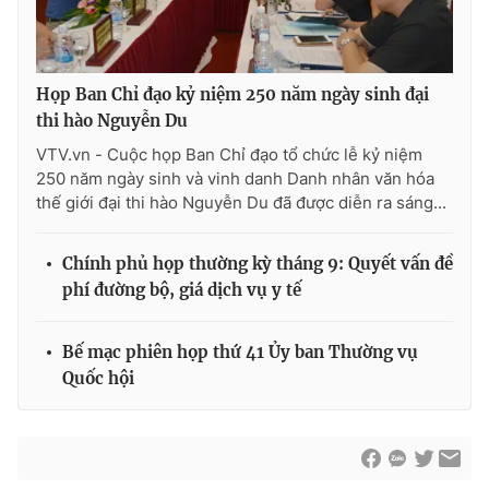
Thị trường 24h
Tấm lòng Việt
VTV4
Vươn mình bằng AI
Họp Ban Chỉ đạo kỷ niệm 250 năm ngày sinh đại
thi hào Nguyễn Du
VTV9
VTV8
VTV.vn - Cuộc họp Ban Chỉ đạo tổ chức lễ kỷ niệm
250 năm ngày sinh và vinh danh Danh nhân văn hóa
Liên hệ tòa soạn
English
thế giới đại thi hào Nguyễn Du đã được diễn ra sáng...
Chính phủ họp thường kỳ tháng 9: Quyết vấn đề
phí đường bộ, giá dịch vụ y tế
THỜI BÁO VTV
Bế mạc phiên họp thứ 41 Ủy ban Thường vụ
Quốc hội
Theo dõi báo trên
Cơ quan chủ quản:
Đài Truyền hình Việt Nam