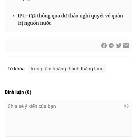
Cơ quan báo chí:
Thời báo VTV
IPU-132 thông qua dự thảo nghị quyết về quản
Giấy phép hoạt động báo in và báo điện tử số 483/GP-BTTTT
cấp ngày 29/12/2023
trị nguồn nước
Tổng Biên tập:
Vũ Thanh Thủy
Phó Tổng Biên tập:
Nguyễn Thị Mỹ Hạnh, Phạm Quốc Thắng,
Nguyễn Trọng Ninh
Tổng đài VTV:
024.38 355 931 - 024.38 355 932
Ðiện thoại Thời báo VTV:
024.66 897 897
Từ khóa:
trung tâm hoàng thành thăng long
Email:
toasoan@vtv.vn
Liên hệ quảng cáo:
024-7300.7108
Bình luận
(
0
)