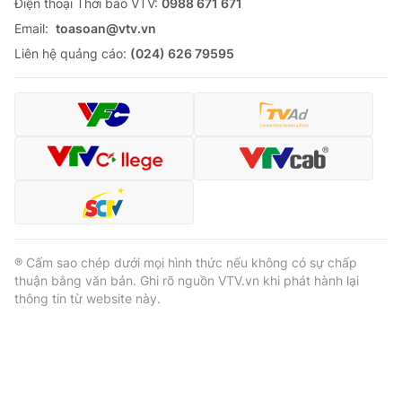
Ðiện thoại Thời báo VTV:
0988 671 671
Email:
toasoan@vtv.vn
Liên hệ quảng cáo:
(024) 626 79595
® Cấm sao chép dưới mọi hình thức nếu không có sự chấp
thuận bằng văn bản. Ghi rõ nguồn VTV.vn khi phát hành lại
thông tin từ website này.