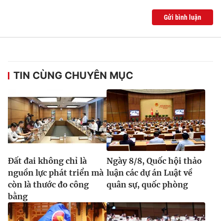
Gửi bình luận
® Cấm sao chép dưới mọi hình thức nếu không có sự chấp
thuận bằng văn bản. Ghi rõ nguồn VTV.vn khi phát hành lại
thông tin từ website này.
TIN CÙNG CHUYÊN MỤC
Đất đai không chỉ là
Ngày 8/8, Quốc hội thảo
nguồn lực phát triển mà
luận các dự án Luật về
còn là thước đo công
quân sự, quốc phòng
bằng