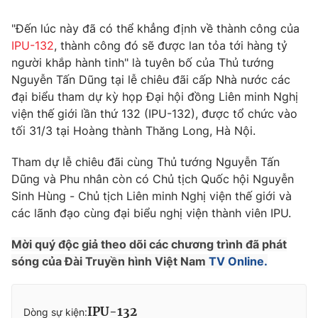
Tin tức
"Đến lúc này đã có thể khẳng định về thành công của
Kinh tế
IPU-132
, thành công đó sẽ được lan tỏa tới hàng tỷ
Thế giới đó đây
Tài chính
người khắp hành tinh" là tuyên bố của Thủ tướng
Dữ liệu và đời sống
Câu chuyện quốc tế
Nguyễn Tấn Dũng tại lễ chiêu đãi cấp Nhà nước các
Thị trường
đại biểu tham dự kỳ họp Đại hội đồng Liên minh Nghị
Truyền hình
viện thế giới lần thứ 132 (IPU-132), được tổ chức vào
Góc doanh nghiệp
tối 31/3 tại Hoàng thành Thăng Long, Hà Nội.
Phim VTV
Giải trí
Tham dự lễ chiêu đãi cùng Thủ tướng Nguyễn Tấn
Hậu trường
Dũng và Phu nhân còn có Chủ tịch Quốc hội Nguyễn
Điện ảnh
Đời sống
Sinh Hùng - Chủ tịch Liên minh Nghị viện thế giới và
Nhân vật
Âm nhạc
các lãnh đạo cùng đại biểu nghị viện thành viên IPU.
Du lịch
Khán giả
Giáo dục
Sao
Mời quý độc giả theo dõi các chương trình đã phát
Làm đẹp
Giải sao mai
sóng của Đài Truyền hình Việt Nam
TV Online.
Tuyển sinh
Công nghệ
Chất lượng cuộc sống
Học trực tuyến
Hitech Công nghệ tương lai
IPU-132
Dòng sự kiện: