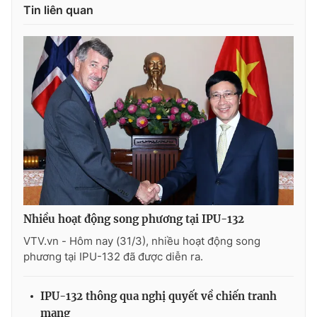
Thị trường 24h
Tấm lòng Việt
Tin liên quan
VTV4
Vươn mình bằng AI
VTV9
VTV8
Liên hệ tòa soạn
English
THỜI BÁO VTV
Nhiều hoạt động song phương tại IPU-132
VTV.vn - Hôm nay (31/3), nhiều hoạt động song
phương tại IPU-132 đã được diễn ra.
Theo dõi báo trên
IPU-132 thông qua nghị quyết về chiến tranh
mạng
Cơ quan chủ quản:
Đài Truyền hình Việt Nam