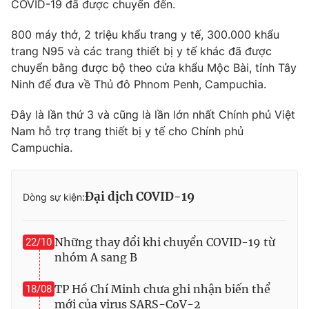
Giao lưu trực tuyến
COVID-19 đã được chuyển đến.
Sản phẩm
800 máy thở, 2 triệu khẩu trang y tế, 300.000 khẩu
Lịch phát sóng
Thị trường
trang N95 và các trang thiết bị y tế khác đã được
chuyển bằng được bộ theo cửa khẩu Mộc Bài, tỉnh Tây
Tư vấn
Ninh để đưa về Thủ đô Phnom Penh, Campuchia.
Chuyên mục khác
Đây là lần thứ 3 và cũng là lần lớn nhất Chính phủ Việt
Emagazine
Podcast
Nam hỗ trợ trang thiết bị y tế cho Chính phủ
Campuchia.
Photo
Infographic
Video
Đại dịch COVID-19
Shorts video
Dòng sự kiện:
VTV Money
VTV Thể thao
Những thay đổi khi chuyển COVID-19 từ
22/10
nhóm A sang B
VTV Sức khoẻ
Bất động sản
TP Hồ Chí Minh chưa ghi nhận biến thể
18/08
mới của virus SARS-CoV-2