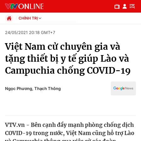
CHÍNH TRỊ
Chính trị
24/05/2021 20:18 GMT+7
Xã hội
Việt Nam cử chuyên gia và
Pháp luật
Chuyên mục
Kinh tế
tặng thiết bị y tế giúp Lào và
Thể thao
Chính trị
Campuchia chống COVID-19
Truyền hình
Văn hóa - Giải trí
Xã hội
Y tế
Ngọc Phương, Thạch Thông
Đời sống
Pháp luật
Công nghệ
Giáo dục
Y tế
VTV.vn - Bên cạnh đẩy mạnh phòng chống dịch
COVID-19 trong nước, Việt Nam cũng hỗ trợ Lào
Thế giới