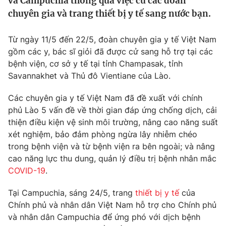
và Campuchia thông qua việc cử các đoàn
Tin tức
chuyên gia và trang thiết bị y tế sang nước bạn.
Kinh tế
Thế giới đó đây
Từ ngày 11/5 đến 22/5, đoàn chuyên gia y tế Việt Nam
Tài chính
Dữ liệu và đời sống
gồm các y, bác sĩ giỏi đã được cử sang hỗ trợ tại các
Câu chuyện quốc tế
Thị trường
bệnh viện, cơ sở y tế tại tỉnh Champasak, tỉnh
Savannakhet và Thủ đô Vientiane của Lào.
Truyền hình
Góc doanh nghiệp
Các chuyên gia y tế Việt Nam đã đề xuất với chính
Phim VTV
Giải trí
phủ Lào 5 vấn đề về thời gian đáp ứng chống dịch, cải
Hậu trường
thiện điều kiện vệ sinh môi trường, nâng cao năng suất
Điện ảnh
xét nghiệm, bảo đảm phòng ngừa lây nhiễm chéo
Đời sống
Nhân vật
trong bệnh viện và từ bệnh viện ra bên ngoài; và nâng
Âm nhạc
cao năng lực thu dung, quản lý điều trị bệnh nhân mắc
Du lịch
Khán giả
Giáo dục
Sao
COVID-19
.
Làm đẹp
Giải sao mai
Tuyển sinh
Tại Campuchia, sáng 24/5, trang
thiết bị y tế
của
Công nghệ
Chất lượng cuộc sống
Chính phủ và nhân dân Việt Nam hỗ trợ cho Chính phủ
Học trực tuyến
và nhân dân Campuchia để ứng phó với dịch bệnh
Hitech Công nghệ tương lai