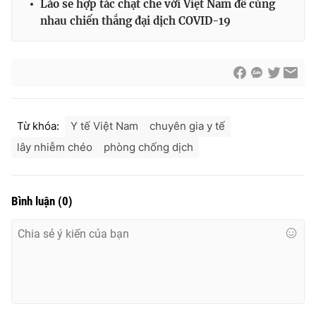
Lào sẽ hợp tác chặt chẽ với Việt Nam để cùng
nhau chiến thắng đại dịch COVID-19
® Cấm sao chép dưới mọi hình thức nếu không có sự chấp
thuận bằng văn bản. Ghi rõ nguồn VTV.vn khi phát hành lại
thông tin từ website này.
Từ khóa:
Y tế Việt Nam
chuyên gia y tế
lây nhiễm chéo
phòng chống dịch
Bình luận
(
0
)