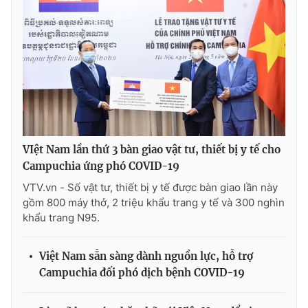
Cơ quan báo chí:
Thời báo VTV
Giấy phép hoạt động báo in và báo điện tử số 483/GP-BTTTT
cấp ngày 29/12/2023
Tổng Biên tập:
Vũ Thanh Thủy
Phó Tổng Biên tập:
Nguyễn Thị Mỹ Hạnh, Phạm Quốc Thắng,
Nguyễn Trọng Ninh
Tổng đài VTV:
024.38 355 931 - 024.38 355 932
Ðiện thoại Thời báo VTV:
024.66 897 897
VIệt Nam lần thứ 3 bàn giao vật tư, thiết bị y tế cho
Email:
toasoan@vtv.vn
Campuchia ứng phó COVID-19
Liên hệ quảng cáo:
024-7300.7108
VTV.vn - Số vật tư, thiết bị y tế được bàn giao lần này
gồm 800 máy thở, 2 triệu khẩu trang y tế và 300 nghìn
khẩu trang N95.
Việt Nam sẵn sàng dành nguồn lực, hỗ trợ
Campuchia đối phó dịch bệnh COVID-19