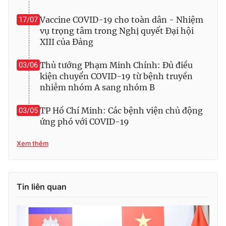
Thị trường 24h
Tấm lòng Việt
Vaccine COVID-19 cho toàn dân - Nhiệm
17/07
vụ trọng tâm trong Nghị quyết Đại hội
VTV4
Vươn mình bằng AI
XIII của Đảng
VTV9
VTV8
Thủ tướng Phạm Minh Chính: Đủ điều
03/06
kiện chuyển COVID-19 từ bệnh truyền
nhiễm nhóm A sang nhóm B
Liên hệ tòa soạn
English
TP Hồ Chí Minh: Các bệnh viện chủ động
03/05
ứng phó với COVID-19
Xem thêm
THỜI BÁO VTV
Tin liên quan
Theo dõi báo trên
Cơ quan chủ quản:
Đài Truyền hình Việt Nam