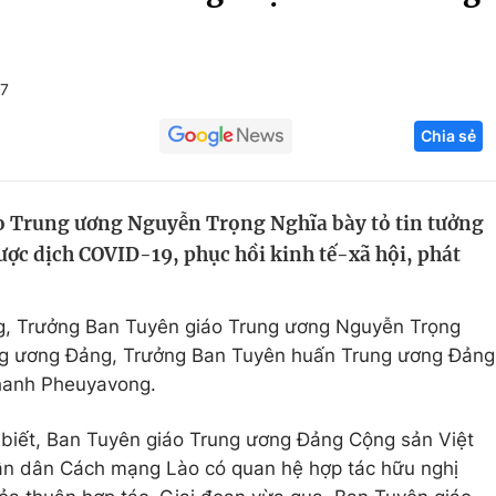
Góc ảnh
+7
Giáo dục
Công nghệ
Chia sẻ
Tuyển sinh
Hitech Công ng
Học trực tuyến
Sản phẩm
 Trung ương Nguyễn Trọng Nghĩa bày tỏ tin tưởng
g
Thị trường
ược dịch COVID-19, phục hồi kinh tế-xã hội, phát
Tư vấn
g, Trưởng Ban Tuyên giáo Trung ương Nguyễn Trọng
ung ương Đảng, Trưởng Ban Tuyên huấn Trung ương Đảng
anh Pheuyavong.
biết, Ban Tuyên giáo Trung ương Đảng Cộng sản Việt
 dân Cách mạng Lào có quan hệ hợp tác hữu nghị