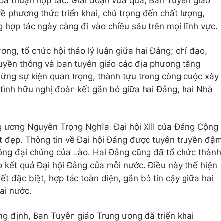
hỏa thuận hợp tác. Giai đoạn vừa qua, Ban Tuyên giáo
 phương thức triển khai, chú trọng đến chất lượng,
 hợp tác ngày càng đi vào chiều sâu trên mọi lĩnh vực.
ng, tổ chức hội thảo lý luận giữa hai Đảng; chỉ đạo,
ruyền thông và ban tuyên giáo các địa phương tăng
hững sự kiện quan trọng, thành tựu trong công cuộc xây
 tình hữu nghị đoàn kết gắn bó giữa hai Đảng, hai Nhà
 ương Nguyễn Trọng Nghĩa, Đại hội XIII của Đảng Cộng
t đẹp. Thông tin về Đại hội Đảng được tuyên truyền đậ
hông đại chúng của Lào. Hai Đảng cũng đã tổ chức thành
o kết quả Đại hội Đảng của mỗi nước. Điều này thể hiện
ết đặc biệt, hợp tác toàn diện, gắn bó tin cậy giữa hai
ai nước.
g định, Ban Tuyên giáo Trung ương đã triển khai