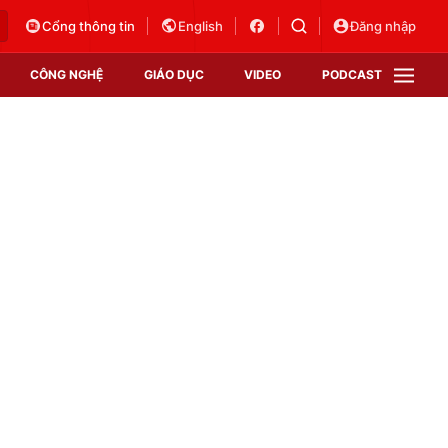
Cổng thông tin
English
Đăng nhập
CÔNG NGHỆ
GIÁO DỤC
VIDEO
PODCAST
VTV Money
VTV Thể thao
VTV Sức khoẻ
Bất động sản
Thị trường 24h
Tấm lòng Việt
Vươn mình bằng AI
VTV4
VTV8
VTV9
Lịch phát sóng
Giao lưu trực tuyến
Sự kiện