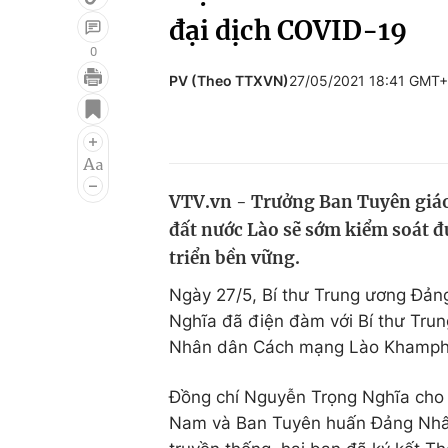
đại dịch COVID-19
0
PV (Theo TTXVN)
27/05/2021 18:41 GMT
Giải trí
Đời sống
Điện ảnh
Du lịch
Âm nhạc
Làm đẹp
VTV.vn - Trưởng Ban Tuyên giáo
Sao
Chất lượng cuộc sốn
đất nước Lào sẽ sớm kiểm soát đ
triển bền vững.
Ngày 27/5, Bí thư Trung ương Đản
Nghĩa đã điện đàm với Bí thư Tr
Nhân dân Cách mạng Lào Khamph
Đồng chí Nguyễn Trọng Nghĩa cho 
Nam và Ban Tuyên huấn Đảng Nhân