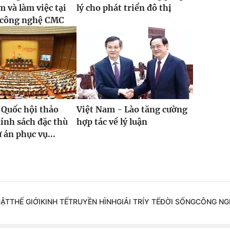
 và làm việc tại
lý cho phát triển đô thị
 công nghệ CMC
 Quốc hội thảo
Việt Nam - Lào tăng cường
hính sách đặc thù
hợp tác về lý luận
 án phục vụ...
UẬT
THẾ GIỚI
KINH TẾ
TRUYỀN HÌNH
GIẢI TRÍ
Y TẾ
ĐỜI SỐNG
CÔNG NG