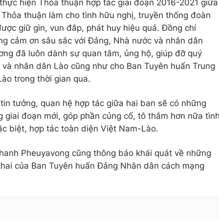
thực hiện Thỏa thuận hợp tác giai đoạn 2016-2021 giữa
 Thỏa thuận làm cho tình hữu nghị, truyền thống đoàn
 được giữ gìn, vun đắp, phát huy hiệu quả. Đồng chí
g cảm ơn sâu sắc với Đảng, Nhà nước và nhân dân
ơng đã luôn dành sự quan tâm, ủng hộ, giúp đỡ quý
c và nhân dân Lào cũng như cho Ban Tuyên huấn Trung
o trong thời gian qua.
n tưởng, quan hệ hợp tác giữa hai ban sẽ có những
 giai đoạn mới, góp phần củng cố, tô thắm hơn nữa tìn
ặc biệt, hợp tác toàn diện Việt Nam-Lào.
phanh Pheuyavong cũng thông báo khái quát về những
 khai của Ban Tuyên huấn Đảng Nhân dân cách mạng