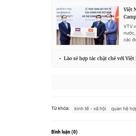
Việt 
Camp
VTV.v
nước,
các đ
Lào sẽ hợp tác chặt chẽ với Vi
Từ khóa:
kinh tế - xã hội
quan hệ hợ
Bình luận
(
0
)