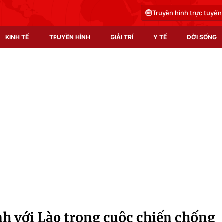
Truyền hình trực tuyến
KINH TẾ
TRUYỀN HÌNH
GIẢI TRÍ
Y TẾ
ĐỜI SỐNG
Pháp luật
Y tế
Truyền hình
Multimedia
Phim VTV
Video
Hậu trường
Shorts video
Nhân vật
Podcast
Khán giả
EMagazine
Giải sao mai
Photo
nh với Lào trong cuộc chiến chống
Infographic