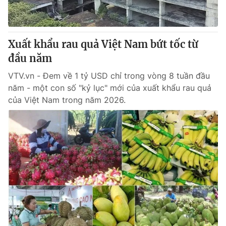
Giấy phép hoạt động báo in và báo điện tử số 483/GP-BTTTT
cấp ngày 29/12/2023
Tổng Biên tập:
Vũ Thanh Thủy
Xuất khẩu rau quả Việt Nam bứt tốc từ
Phó Tổng Biên tập:
Nguyễn Thị Mỹ Hạnh, Phạm Quốc Thắng,
đầu năm
Nguyễn Trọng Ninh
Tổng đài VTV:
024.38 355 931 - 024.38 355 932
VTV.vn - Đem về 1 tỷ USD chỉ trong vòng 8 tuần đầu
Ðiện thoại Thời báo VTV:
024.66 897 897
năm - một con số "kỷ lục" mới của xuất khẩu rau quả
Email:
toasoan@vtv.vn
của Việt Nam trong năm 2026.
Liên hệ quảng cáo:
024-7300.7108