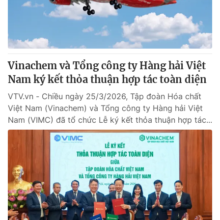
Giao lưu trực tuyến
Sản phẩm
Lịch phát sóng
Thị trường
Tư vấn
Vinachem và Tổng công ty Hàng hải Việt
Chuyên mục khác
Nam ký kết thỏa thuận hợp tác toàn diện
Emagazine
Podcast
VTV.vn - Chiều ngày 25/3/2026, Tập đoàn Hóa chất
Việt Nam (Vinachem) và Tổng công ty Hàng hải Việt
Photo
Infographic
Nam (VIMC) đã tổ chức Lễ ký kết thỏa thuận hợp tác...
Video
Shorts video
VTV Money
VTV Thể thao
VTV Sức khoẻ
Bất động sản