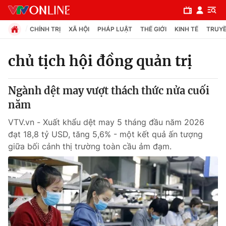
CHÍNH TRỊ
XÃ HỘI
PHÁP LUẬT
THẾ GIỚI
KINH TẾ
TRUYỀ
chủ tịch hội đồng quản trị
Chuyên mục
Ngành dệt may vượt thách thức nửa cuối
Chính trị
năm
VTV.vn - Xuất khẩu dệt may 5 tháng đầu năm 2026
Xã hội
đạt 18,8 tỷ USD, tăng 5,6% - một kết quả ấn tượng
giữa bối cảnh thị trường toàn cầu ảm đạm.
Pháp luật
Y tế
Thế giới