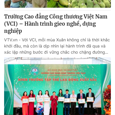
® Cấm sao chép dưới mọi hình thức nếu không có sự chấp
Trường Cao đẳng Công thương Việt Nam
thuận bằng văn bản. Ghi rõ nguồn VTV.vn khi phát hành lại
(VCI) – Hành trình gieo nghề, dựng
thông tin từ website này.
nghiệp
VTV.vn - Với VCI, mỗi mùa Xuân không chỉ là thời khắc
khởi đầu, mà còn là dịp nhìn lại hành trình đã qua và
xác lập những bước đi vững chắc cho chặng đường...