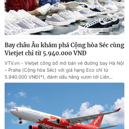
Tin tức
Kinh tế
Thế giới đó đây
Tài chính
Dữ liệu và đời sống
Câu chuyện quốc tế
Thị trường
Bay châu Âu khám phá Cộng hòa Séc cùng
Truyền hình
Góc doanh nghiệp
Vietjet chỉ từ 5.940.000 VNĐ
Phim VTV
Giải trí
VTV.vn - Vietjet công bố mở bán vé đường bay Hà Nội
Hậu trường
– Praha (Cộng hòa Séc) với giá hạng Eco chỉ từ
Điện ảnh
5.940.000 VNĐ(*), đánh dấu hãng vươn tới Liên...
Đời sống
Nhân vật
Âm nhạc
Du lịch
Khán giả
Giáo dục
Sao
Làm đẹp
Giải sao mai
Tuyển sinh
Công nghệ
Chất lượng cuộc sống
Học trực tuyến
Hitech Công nghệ tương lai