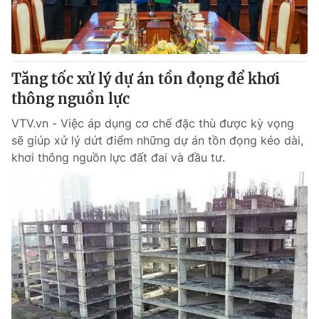
Thị trường 24h
Tấm lòng Việt
VTV4
Vươn mình bằng AI
Tăng tốc xử lý dự án tồn đọng để khơi
VTV9
VTV8
thông nguồn lực
VTV.vn - Việc áp dụng cơ chế đặc thù được kỳ vọng
Liên hệ tòa soạn
English
sẽ giúp xử lý dứt điểm những dự án tồn đọng kéo dài,
khơi thông nguồn lực đất đai và đầu tư.
THỜI BÁO VTV
Theo dõi báo trên
Cơ quan chủ quản:
Đài Truyền hình Việt Nam
Cơ quan báo chí:
Thời báo VTV