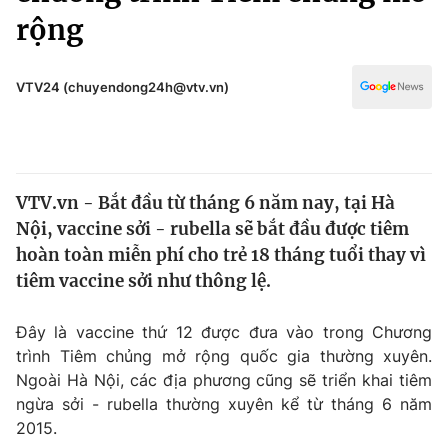
Chính trị
rộng
Truyền hình
Văn hóa - Giải trí
Xã hội
Y tế
VTV24 (chuyendong24h@vtv.vn)
Đời sống
Pháp luật
Công nghệ
Giáo dục
Y tế
VTV.vn - Bắt đầu từ tháng 6 năm nay, tại Hà
Nội, vaccine sởi - rubella sẽ bắt đầu được tiêm
Thế giới
hoàn toàn miễn phí cho trẻ 18 tháng tuổi thay vì
Tin tức
tiêm vaccine sởi như thông lệ.
Kinh tế
Thế giới đó đây
Đây là vaccine thứ 12 được đưa vào trong Chương
Tài chính
Dữ liệu và đời sống
trình Tiêm chủng mở rộng quốc gia thường xuyên.
Câu chuyện quốc tế
Thị trường
Ngoài Hà Nội, các địa phương cũng sẽ triển khai tiêm
ngừa sởi - rubella thường xuyên kể từ tháng 6 năm
Truyền hình
Góc doanh nghiệp
2015.