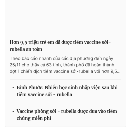
Photo
Infographic
Video
Shorts video
Hơn 9,5 triệu trẻ em đã được tiêm vaccine sởi-
VTV Money
VTV Thể thao
rubella an toàn
Theo báo cáo nhanh của các địa phương đến ngày
VTV Sức khoẻ
Bất động sản
25/11 cho thấy cả 63 tỉnh, thành phố đã hoàn thành
đợt 1 chiến dịch tiêm vaccine sởi-rubella với hơn 9,5...
Thị trường 24h
Tấm lòng Việt
Bình Phước: Nhiều học sinh nhập viện sau khi
VTV4
Vươn mình bằng AI
tiêm vaccine sởi - rubella
VTV9
VTV8
Vaccine phòng sởi - rubella được đưa vào tiêm
chủng miễn phí
Liên hệ tòa soạn
English