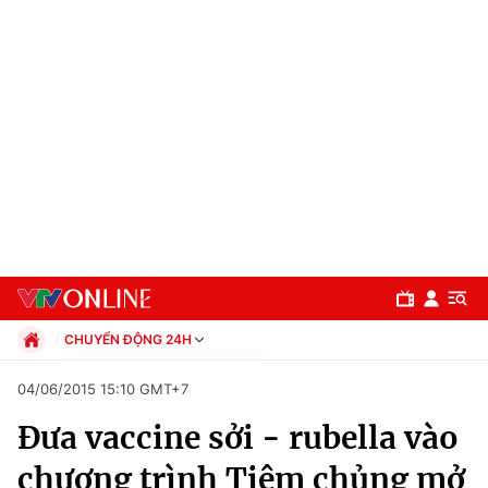
CHUYỂN ĐỘNG 24H
Chính trị
04/06/2015 15:10 GMT+7
Xã hội
Đưa vaccine sởi - rubella vào
Pháp luật
Chuyên mục
Kinh tế
chương trình Tiêm chủng mở
Thể thao