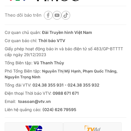
Theo dõi báo trên
Cơ quan chủ quản:
Đài Truyền hình Việt Nam
Cơ quan báo chí:
Thời báo VTV
Giấy phép hoạt động báo in và báo điện tử số 483/GP-BTTTT
cấp ngày 29/12/2023
Tổng Biên tập:
Vũ Thanh Thủy
Phó Tổng Biên tập:
Nguyễn Thị Mỹ Hạnh, Phạm Quốc Thắng,
Nguyễn Trọng Ninh
Tổng đài VTV:
024.38 355 931 - 024.38 355 932
Ðiện thoại Thời báo VTV:
0988 671 671
Email:
toasoan@vtv.vn
Liên hệ quảng cáo:
(024) 626 79595