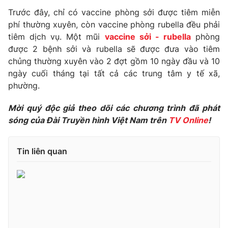
Phim VTV
Giải trí
Trước đây, chỉ có vaccine phòng sởi được tiêm miễn
Hậu trường
phí thường xuyên, còn vaccine phòng rubella đều phải
Điện ảnh
tiêm dịch vụ. Một mũi
vaccine sởi - rubella
phòng
Đời sống
Nhân vật
được 2 bệnh sởi và rubella sẽ được đưa vào tiêm
Âm nhạc
chủng thường xuyên vào 2 đợt gồm 10 ngày đầu và 10
Du lịch
Khán giả
Giáo dục
Sao
ngày cuối tháng tại tất cả các trung tâm y tế xã,
Làm đẹp
Giải sao mai
phường.
Tuyển sinh
Công nghệ
Chất lượng cuộc sống
Mời quý độc giả theo dõi các chương trình đã phát
Học trực tuyến
sóng của Đài Truyền hình Việt Nam trên
TV Online
!
Hitech Công nghệ tương lai
Giao lưu trực tuyến
Sản phẩm
Tin liên quan
Lịch phát sóng
Thị trường
Tư vấn
Chuyên mục khác
Emagazine
Podcast