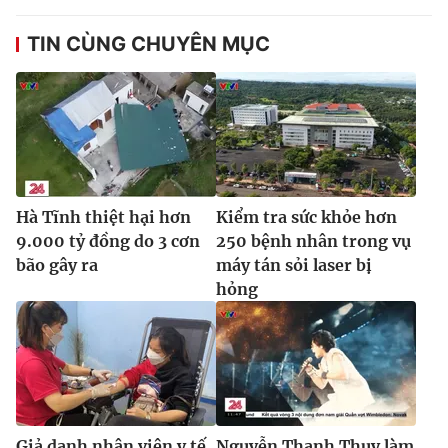
Ðiện thoại Thời báo VTV:
024.66 897 897
Email:
toasoan@vtv.vn
TIN CÙNG CHUYÊN MỤC
Liên hệ quảng cáo:
024-7300.7108
Hà Tĩnh thiệt hại hơn
Kiểm tra sức khỏe hơn
9.000 tỷ đồng do 3 cơn
250 bệnh nhân trong vụ
bão gây ra
máy tán sỏi laser bị
hỏng
® Cấm sao chép dưới mọi hình thức nếu không có sự chấp
thuận bằng văn bản. Ghi rõ nguồn VTV.vn khi phát hành lại
thông tin từ website này.
Giả danh nhân viên y tế
Nguyễn Thanh Thụy làm