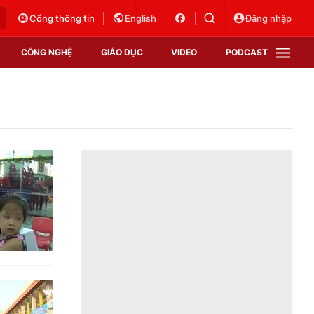
Cổng thông tin
English
Đăng nhập
CÔNG NGHỆ
GIÁO DỤC
VIDEO
PODCAST
VTV Money
VTV Thể thao
VTV Sức khoẻ
Bất động sản
Thị trường 24h
Tấm lòng Việt
Vươn mình bằng AI
VTV4
VTV8
VTV9
Lịch phát sóng
Giao lưu trực tuyến
Sự kiện