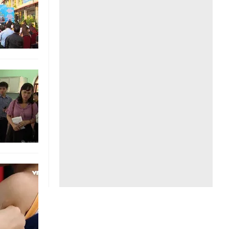
Liên hệ toà soạn
hệ tương lai