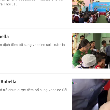
à Thới Lai.
Góc ảnh
Giáo dục
Công nghệ
Tuyển sinh
Hitech Công ng
bella
Học trực tuyến
Sản phẩm
 dịch tiêm bổ sung vaccine sởi - rubella
g
Thị trường
Tư vấn
 Rubella
số trẻ chưa được tiêm bổ sung vaccine Sởi