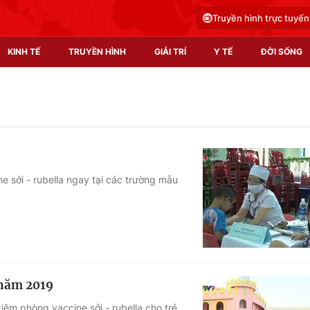
Truyền hình trực tuyến
KINH TẾ
TRUYỀN HÌNH
GIẢI TRÍ
Y TẾ
ĐỜI SỐNG
Pháp luật
Y tế
Truyền hình
Multimedia
Phim VTV
Video
e sởi - rubella ngay tại các trường mẫu
Hậu trường
Shorts video
Nhân vật
Podcast
Khán giả
EMagazine
Giải sao mai
Photo
 năm 2019
Infographic
êm phòng vaccine sởi - rubella cho trẻ