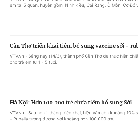
em tại 5 quận, huyện gồm: Ninh Kiều, Cái Răng, Ô Môn, Cờ Đỏ v
Giải trí
Đời sống
Điện ảnh
Du lịch
Cần Thơ triển khai tiêm bổ sung vaccine sởi - ru
Âm nhạc
Làm đẹp
VTV.vn - Sáng nay (14/3), thành phố Cần Thơ đã thực hiện chiến
cho trẻ em từ 1 - 5 tuổi.
Sao
Chất lượng cuộc sốn
Hà Nội: Hơn 100.000 trẻ chưa tiêm bổ sung Sởi –
VTV.vn - Sau hơn 1 tháng triển khai, hiện vẫn còn khoảng 10% 
– Rubella tương đương với khoảng hơn 100.000 trẻ.