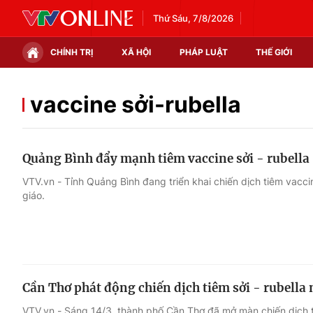
Thứ Sáu, 7/8/2026
CHÍNH TRỊ
XÃ HỘI
PHÁP LUẬT
THẾ GIỚI
Chính trị
Xã hội
vaccine sởi-rubella
Thế giới
Kinh tế
Quảng Bình đẩy mạnh tiêm vaccine sởi - rubella
Tin tức
Tài chính
VTV.vn - Tỉnh Quảng Bình đang triển khai chiến dịch tiêm vaccin
giáo.
Thế giới đó đây
Thị trường
Câu chuyện quốc tế
Góc doanh nghiệp
Dữ liệu và đời sống
Cần Thơ phát động chiến dịch tiêm sởi - rubella
VTV.vn - Sáng 14/3, thành phố Cần Thơ đã mở màn chiến dịch ti