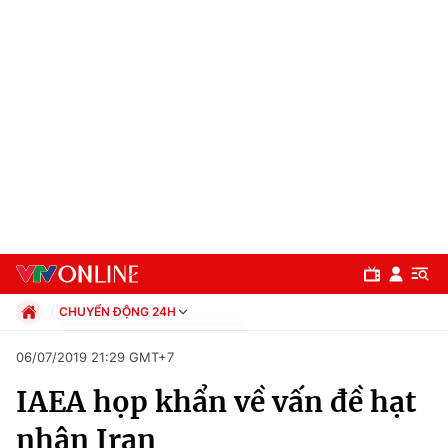
CHUYỂN ĐỘNG 24H
Chính trị
06/07/2019 21:29 GMT+7
Xã hội
IAEA họp khẩn về vấn đề hạt
Pháp luật
Chuyên mục
Kinh tế
nhân Iran
Thể thao