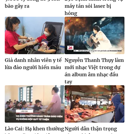
bão gây ra
máy tán sỏi laser bị
hỏng
Giả danh nhân viên y tế
Nguyễn Thanh Thụy làm
lừa đảo người hiến máu
mới nhạc Việt trong dự
án album âm nhạc đầu
tay
Lào Cai: Hạ khen thưởng
Người dân thận trọng