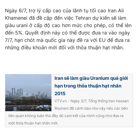
Phim VTV
Giải trí
Ngày 6/7, trợ lý cấp cao của lãnh tụ tối cao Iran Ali
Hậu trường
Khamenei đã đề cập đến việc Tehran dự kiến sẽ làm
Điện ảnh
Đời sống
giàu urani ở cấp độ cao hơn mức cho phép, có thể lên
Nhân vật
Âm nhạc
đến 5%. Quyết định này có thể được đưa ra vào ngày
Du lịch
Khán giả
7/7, hạn chót mà quốc gia này đề ra với EU để đưa ra
Giáo dục
Sao
những điều khoản mới đối với thỏa thuận hạt nhân.
Làm đẹp
Giải sao mai
Tuyển sinh
Công nghệ
Chất lượng cuộc sống
Học trực tuyến
Hitech Công nghệ tương lai
Giao lưu trực tuyến
Iran sẽ làm giàu Uranium quá giới
Sản phẩm
hạn trong thỏa thuận hạt nhân
2015
Lịch phát sóng
Thị trường
VTV.vn - Ngày 3/7, Tổng thống Iran Hassan
Rouhani đã cảnh báo như vậy nếu các bên
Tư vấn
liên quan không tuân thủ đầy đủ cam kết của mình cũng như đưa ra
Chuyên mục khác
một thỏa thuận hạt nhân mới.
Emagazine
Podcast