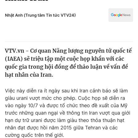
Chính trị
Truyền hình
Văn hóa - Giải trí
Nhật Anh (Trung tâm Tin tức VTV24)
Xã hội
Y tế
Đời sống
Pháp luật
Công nghệ
Giáo dục
VTV.vn - Cơ quan Năng lượng nguyên tử quốc tế
Y tế
(IAEA) sẽ triệu tập một cuộc họp khẩn với các
quốc gia trong hội đồng để thảo luận về vấn đề
Thế giới
hạt nhân của Iran.
Tin tức
Việc này diễn ra ít ngày sau khi Iran cảnh báo sẽ làm
Kinh tế
giàu urani vượt mức cho phép. Cuộc họp sẽ diễn ra
Thế giới đó đây
Tài chính
vào ngày 10/7 và được tổ chức theo đề xuất của Mỹ
Dữ liệu và đời sống
Câu chuyện quốc tế
trước những quan ngại về thông tin Iran vượt qua giới
Thị trường
hạn dự trữ urani được làm giàu theo thỏa thuận hạt
Truyền hình
nhân đạt được hồi năm 2015 giữa Tehran và các
Góc doanh nghiệp
cường quốc trên thế giới.