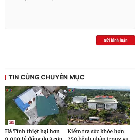
Ðiện thoại Thời báo VTV:
024.66 897 897
Email:
toasoan@vtv.vn
Liên hệ quảng cáo:
024-7300.7108
Gửi bình luận
TIN CÙNG CHUYÊN MỤC
® Cấm sao chép dưới mọi hình thức nếu không có sự chấp
thuận bằng văn bản. Ghi rõ nguồn VTV.vn khi phát hành lại
thông tin từ website này.
Hà Tĩnh thiệt hại hơn
Kiểm tra sức khỏe hơn
9.000 tỷ đồng do 3 cơn
250 bệnh nhân trong vụ