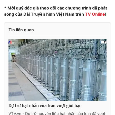
* Mời quý độc giả theo dõi các chương trình đã phát
Photo
Infographic
sóng của Đài Truyền hình Việt Nam trên
TV Online
!
Video
Shorts video
Tin liên quan
VTV Money
VTV Thể thao
VTV Sức khoẻ
Bất động sản
Thị trường 24h
Tấm lòng Việt
VTV4
Vươn mình bằng AI
VTV9
VTV8
Dự trữ hạt nhân của Iran vượt giới hạn
Liên hệ tòa soạn
English
VTV.vn - Dự trữ nguyên liệu hạt nhân của Iran đã vượt