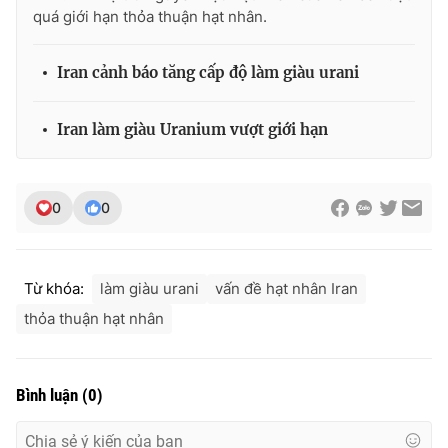
quá giới hạn thỏa thuận hạt nhân.
Iran cảnh báo tăng cấp độ làm giàu urani
THỜI BÁO VTV
Iran làm giàu Uranium vượt giới hạn
Theo dõi báo trên
0
0
Cơ quan chủ quản:
Đài Truyền hình Việt Nam
Cơ quan báo chí:
Thời báo VTV
Từ khóa:
làm giàu urani
vấn đề hạt nhân Iran
Giấy phép hoạt động báo in và báo điện tử số 483/GP-BTTTT
thỏa thuận hạt nhân
cấp ngày 29/12/2023
Tổng Biên tập:
Vũ Thanh Thủy
Phó Tổng Biên tập:
Nguyễn Thị Mỹ Hạnh, Phạm Quốc Thắng,
Bình luận
(
0
)
Nguyễn Trọng Ninh
Tổng đài VTV:
024.38 355 931 - 024.38 355 932