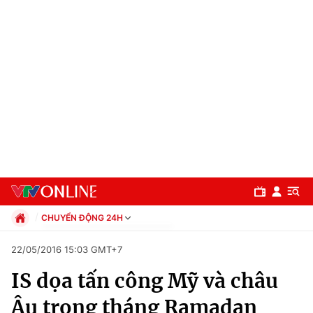
CHUYỂN ĐỘNG 24H
Chính trị
22/05/2016 15:03 GMT+7
Xã hội
IS dọa tấn công Mỹ và châu
Pháp luật
Chuyên mục
Kinh tế
Âu trong tháng Ramadan
Thể thao