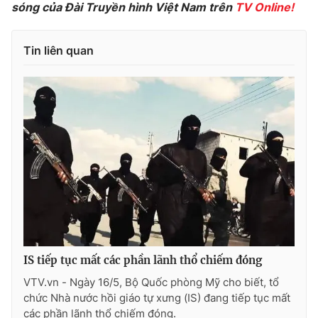
Phim VTV
sóng của Đài Truyền hình Việt Nam trên
TV Online!
Giải trí
Hậu trường
Điện ảnh
Tin liên quan
Đời sống
Nhân vật
Âm nhạc
Du lịch
Khán giả
Giáo dục
Sao
Làm đẹp
Giải sao mai
Tuyển sinh
Công nghệ
Chất lượng cuộc sống
Học trực tuyến
Hitech Công nghệ tương lai
Giao lưu trực tuyến
Sản phẩm
Lịch phát sóng
Thị trường
Tư vấn
IS tiếp tục mất các phần lãnh thổ chiếm đóng
Chuyên mục khác
VTV.vn - Ngày 16/5, Bộ Quốc phòng Mỹ cho biết, tổ
chức Nhà nước hồi giáo tự xưng (IS) đang tiếp tục mất
Emagazine
Podcast
các phần lãnh thổ chiếm đóng.