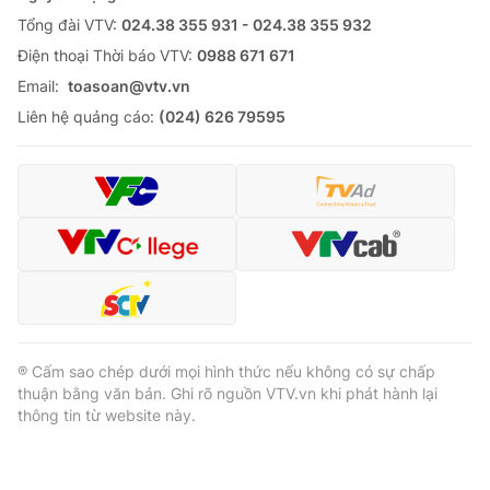
Tổng đài VTV:
024.38 355 931 - 024.38 355 932
Ðiện thoại Thời báo VTV:
0988 671 671
Email:
toasoan@vtv.vn
Liên hệ quảng cáo:
(024) 626 79595
® Cấm sao chép dưới mọi hình thức nếu không có sự chấp
thuận bằng văn bản. Ghi rõ nguồn VTV.vn khi phát hành lại
thông tin từ website này.