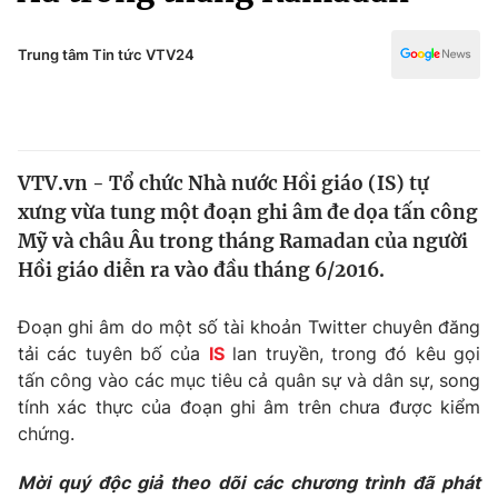
Chính trị
Truyền hình
Văn hóa - Giải trí
Trung tâm Tin tức VTV24
Xã hội
Y tế
Đời sống
Pháp luật
Công nghệ
Giáo dục
VTV.vn - Tổ chức Nhà nước Hồi giáo (IS) tự
Y tế
xưng vừa tung một đoạn ghi âm đe dọa tấn công
Mỹ và châu Âu trong tháng Ramadan của người
Thế giới
Hồi giáo diễn ra vào đầu tháng 6/2016.
Tin tức
Đoạn ghi âm do một số tài khoản Twitter chuyên đăng
Kinh tế
tải các tuyên bố của
IS
lan truyền, trong đó kêu gọi
Thế giới đó đây
Tài chính
tấn công vào các mục tiêu cả quân sự và dân sự, song
Dữ liệu và đời sống
Câu chuyện quốc tế
tính xác thực của đoạn ghi âm trên chưa được kiểm
Thị trường
chứng.
Truyền hình
Góc doanh nghiệp
Mời quý độc giả theo dõi các chương trình đã phát