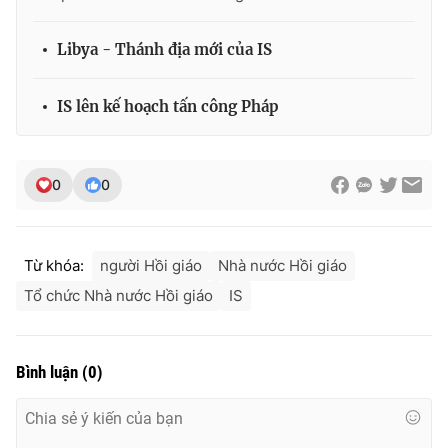
Photo
Infographic
Libya - Thánh địa mới của IS
Video
Shorts video
IS lên kế hoạch tấn công Pháp
VTV Money
VTV Thể thao
0
0
VTV Sức khoẻ
Bất động sản
Thị trường 24h
Tấm lòng Việt
Từ khóa:
người Hồi giáo
Nhà nước Hồi giáo
Tổ chức Nhà nước Hồi giáo
IS
VTV4
Vươn mình bằng AI
Bình luận
(
0
)
VTV9
VTV8
Liên hệ tòa soạn
English