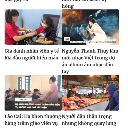
Ðiện thoại Thời báo VTV:
024.66 897 897
hỏng
Email:
toasoan@vtv.vn
Liên hệ quảng cáo:
024-7300.7108
Giả danh nhân viên y tế
Nguyễn Thanh Thụy làm
lừa đảo người hiến máu
mới nhạc Việt trong dự
án album âm nhạc đầu
tay
® Cấm sao chép dưới mọi hình thức nếu không có sự chấp
thuận bằng văn bản. Ghi rõ nguồn VTV.vn khi phát hành lại
thông tin từ website này.
Lào Cai: Hạ khen thưởng
Người dân thận trọng
hàng trăm giáo viên vụ
nhưng không quay lưng