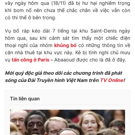
Phim VTV
vây ngày hôm qua (18/11) đã bị hư hại nghiêm trọng
Giải trí
khi bom nổ nên chưa thể chắc chắn về việc vẫn còn
Hậu trường
có thi thể ở bên trong.
Điện ảnh
Đời sống
Nhân vật
Vụ bố ráp kéo dài 7 tiếng tại khu Saint-Denis ngày
Âm nhạc
Du lịch
Khán giả
hôm qua, sau khi cảnh sát tìm thấy một chiếc điện
Giáo dục
Sao
thoại nghi của nhóm
khủng bố
có những thông tin về
Làm đẹp
Giải sao mai
căn nhà thuê tại khu vực này. Kẻ bị tình nghi chủ mưu
Tuyển sinh
Công nghệ
vụ
tấn công ở Paris
-
Abaaoud được cho là đã ở đây.
Chất lượng cuộc sống
Học trực tuyến
Hitech Công nghệ tương lai
Mời quý độc giả theo dõi các chương trình đã phát
Giao lưu trực tuyến
sóng của Đài Truyền hình Việt Nam trên
TV Online
!
Sản phẩm
Lịch phát sóng
Thị trường
Tin liên quan
Tư vấn
Chuyên mục khác
Emagazine
Podcast