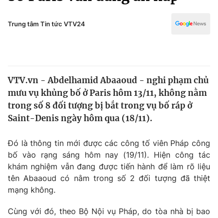
Chính trị
Truyền hình
Văn hóa - Giải trí
Trung tâm Tin tức VTV24
Xã hội
Y tế
Đời sống
Pháp luật
Công nghệ
Giáo dục
VTV.vn - Abdelhamid Abaaoud - nghi phạm chủ
Y tế
mưu vụ khủng bố ở Paris hôm 13/11, không nằm
trong số 8 đối tượng bị bắt trong vụ bố ráp ở
Thế giới
Saint-Denis ngày hôm qua (18/11).
Tin tức
Đó là thông tin mới được các công tố viên Pháp công
Kinh tế
bố vào rạng sáng hôm nay (19/11). Hiện công tác
Thế giới đó đây
Tài chính
khám nghiệm vẫn đang được tiến hành để làm rõ liệu
Dữ liệu và đời sống
Câu chuyện quốc tế
tên Abaaoud có nằm trong số 2 đối tượng đã thiệt
Thị trường
mạng không.
Truyền hình
Góc doanh nghiệp
Cùng với đó, theo Bộ Nội vụ Pháp, do tòa nhà bị bao