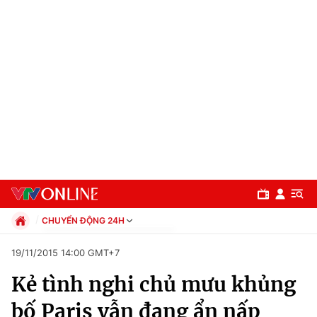
CHUYỂN ĐỘNG 24H
Chính trị
19/11/2015 14:00 GMT+7
Xã hội
Kẻ tình nghi chủ mưu khủng
Pháp luật
Chuyên mục
Kinh tế
bố Paris vẫn đang ẩn nấp
Thể thao