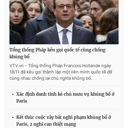
Photo
Infographic
Video
Shorts video
VTV Money
VTV Thể thao
Tổng thống Pháp kêu gọi quốc tế cùng chống
khủng bố
VTV Sức khoẻ
Bất động sản
VTV.vn - Tổng thống Pháp Francois Hollande ngày
18/11 đã kêu gọi thành lập một liên minh quốc tế để
Thị trường 24h
Tấm lòng Việt
cùng nhau chống lại chủ nghĩa khủng bố.
VTV4
Vươn mình bằng AI
Xác định danh tính kẻ chủ mưu vụ khủng bố ở
Paris
VTV9
VTV8
Kết thúc cuộc vây bắt nghi phạm khủng bố ở
Paris, 2 nghi can thiệt mạng
Liên hệ tòa soạn
English