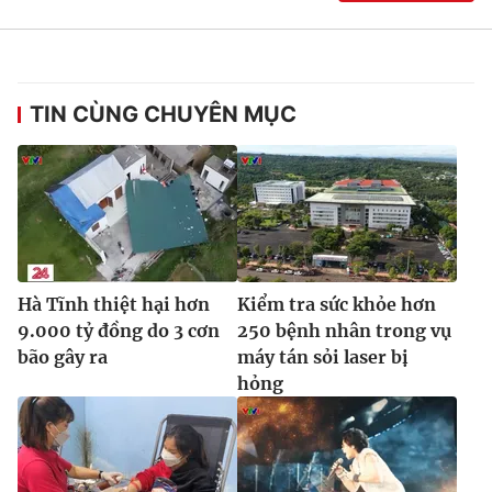
Ðiện thoại Thời báo VTV:
024.66 897 897
Email:
toasoan@vtv.vn
Liên hệ quảng cáo:
024-7300.7108
TIN CÙNG CHUYÊN MỤC
Hà Tĩnh thiệt hại hơn
Kiểm tra sức khỏe hơn
9.000 tỷ đồng do 3 cơn
250 bệnh nhân trong vụ
bão gây ra
máy tán sỏi laser bị
hỏng
® Cấm sao chép dưới mọi hình thức nếu không có sự chấp
thuận bằng văn bản. Ghi rõ nguồn VTV.vn khi phát hành lại
thông tin từ website này.