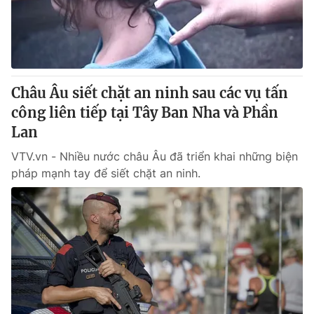
Tin tức
Kinh tế
Thế giới đó đây
Tài chính
Dữ liệu và đời sống
Câu chuyện quốc tế
Thị trường
Châu Âu siết chặt an ninh sau các vụ tấn
Truyền hình
công liên tiếp tại Tây Ban Nha và Phần
Góc doanh nghiệp
Lan
Phim VTV
Giải trí
VTV.vn - Nhiều nước châu Âu đã triển khai những biện
Hậu trường
pháp mạnh tay để siết chặt an ninh.
Điện ảnh
Đời sống
Nhân vật
Âm nhạc
Du lịch
Khán giả
Giáo dục
Sao
Làm đẹp
Giải sao mai
Tuyển sinh
Công nghệ
Chất lượng cuộc sống
Học trực tuyến
Hitech Công nghệ tương lai