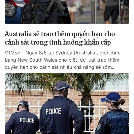
Giao lưu trực tuyến
Sản phẩm
Lịch phát sóng
Thị trường
Tư vấn
Australia sẽ trao thêm quyền hạn cho
Chuyên mục khác
cảnh sát trong tình huống khẩn cấp
Emagazine
Podcast
VTV.vn - Ngày 8/6 tại Sydney (Australia), giới chức
bang New South Wales cho biết, dự luật trao thêm
quyền hạn cho cảnh sát nhiều khả năng sẽ sớm...
Photo
Infographic
Video
Shorts video
VTV Money
VTV Thể thao
VTV Sức khoẻ
Bất động sản