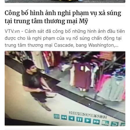
Công bố hình ảnh nghi phạm vụ xả súng
® Cấm sao chép dưới mọi hình thức nếu không có sự chấp
tại trung tâm thương mại Mỹ
thuận bằng văn bản. Ghi rõ nguồn VTV.vn khi phát hành lại
thông tin từ website này.
VTV.vn - Cảnh sát đã công bố những hình ảnh đầu tiên
được cho là nghi phạm của vụ nổ súng chấn động tại
trung tâm thương mại Cascade, bang Washington,...