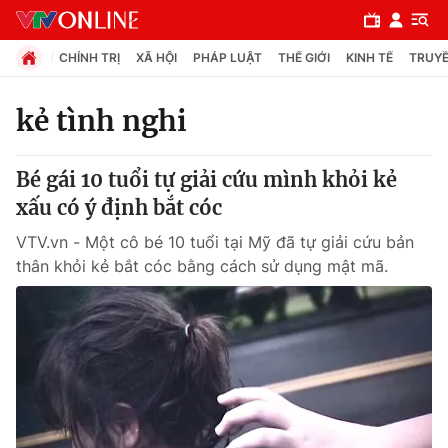
CHÍNH TRỊ
XÃ HỘI
PHÁP LUẬT
THẾ GIỚI
KINH TẾ
TRUYỀ
kẻ tình nghi
Chuyên mục
Bé gái 10 tuổi tự giải cứu mình khỏi kẻ
Chính trị
xấu có ý định bắt cóc
VTV.vn - Một cô bé 10 tuổi tại Mỹ đã tự giải cứu bản
Xã hội
thân khỏi kẻ bắt cóc bằng cách sử dụng mật mã.
Pháp luật
Y tế
Thế giới