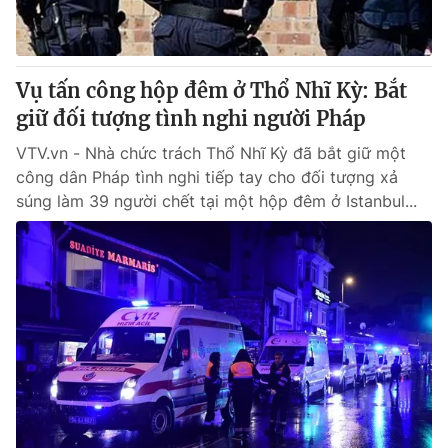
Thị trường 24h
Tấm lòng Việt
VTV4
Vươn mình bằng AI
Vụ tấn công hộp đêm ở Thổ Nhĩ Kỳ: Bắt
giữ đối tượng tình nghi người Pháp
VTV9
VTV8
VTV.vn - Nhà chức trách Thổ Nhĩ Kỳ đã bắt giữ một
công dân Pháp tình nghi tiếp tay cho đối tượng xả
Liên hệ tòa soạn
English
súng làm 39 người chết tại một hộp đêm ở Istanbul...
THỜI BÁO VTV
Theo dõi báo trên
Cơ quan chủ quản:
Đài Truyền hình Việt Nam
Cơ quan báo chí:
Thời báo VTV