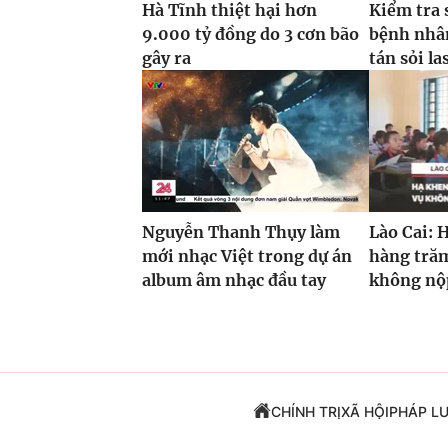
Hà Tĩnh thiệt hại hơn
Kiểm tra 
9.000 tỷ đồng do 3 cơn bão
bệnh nhâ
gây ra
tán sỏi la
Nguyễn Thanh Thụy làm
Lào Cai: 
mới nhạc Việt trong dự án
hàng trăm
album âm nhạc đầu tay
không nộp
CHÍNH TRỊ
XÃ HỘI
PHÁP L