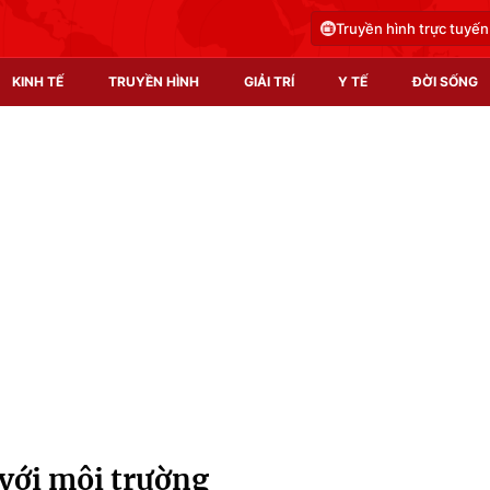
Truyền hình trực tuyến
KINH TẾ
TRUYỀN HÌNH
GIẢI TRÍ
Y TẾ
ĐỜI SỐNG
Pháp luật
Y tế
Truyền hình
Multimedia
Phim VTV
Video
Hậu trường
Shorts video
Nhân vật
Podcast
Khán giả
EMagazine
Giải sao mai
Photo
 với môi trường
Infographic