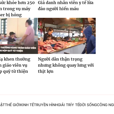
sức khỏe hơn 250
Giả danh nhân viên y tế lừa
n trong vụ máy
đảo người hiến máu
ser bị hỏng
Hạ khen thưởng
Người dân thận trọng
 giáo viên vụ
nhưng không quay lưng với
 quỹ từ thiện
thịt lợn
UẬT
THẾ GIỚI
KINH TẾ
TRUYỀN HÌNH
GIẢI TRÍ
Y TẾ
ĐỜI SỐNG
CÔNG NG