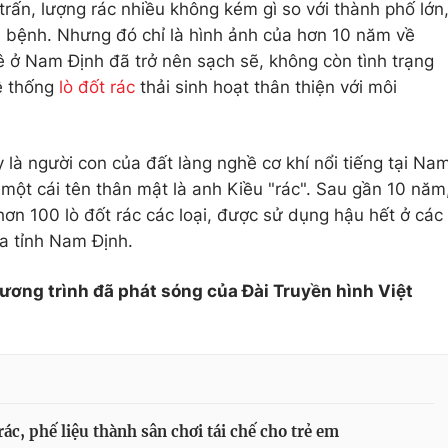
 trấn, lượng rác nhiều không kém gì so với thành phố lớn
h bệnh. Nhưng đó chỉ là hình ảnh của hơn 10 năm về
ê ở Nam Định đã trở nên sạch sẽ, không còn tình trạng
hệ thống
lò đốt rác
thải sinh hoạt thân thiện với môi
y là người con của đất làng nghề cơ khí nổi tiếng tại Na
một cái tên thân mật là anh Kiều "rác". Sau gần 10 năm
ơn 100 lò đốt rác các loại, được sử dụng hậu hết ở các
a tỉnh Nam Định.
hương trình đã phát sóng của Đài Truyền hình Việt
rác, phế liệu thành sân chơi tái chế cho trẻ em