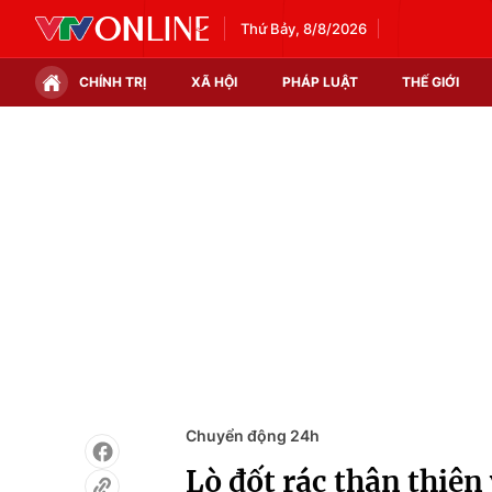
Thứ Bảy, 8/8/2026
CHÍNH TRỊ
XÃ HỘI
PHÁP LUẬT
THẾ GIỚI
Chính trị
Xã hội
Thế giới
Kinh tế
Tin tức
Tài chính
Thế giới đó đây
Thị trường
Câu chuyện quốc tế
Góc doanh nghiệp
Dữ liệu và đời sống
Chuyển động 24h
Lò đốt rác thân thiện