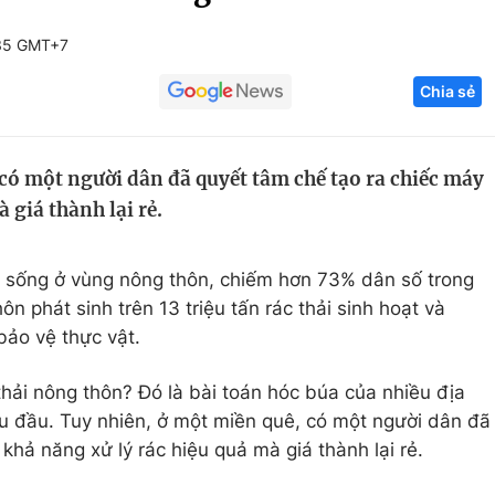
Góc ảnh
:35 GMT+7
Chia sẻ
Giáo dục
Công nghệ
Tuyển sinh
Hitech Công ng
ó một người dân đã quyết tâm chế tạo ra chiếc máy
Học trực tuyến
Sản phẩm
 giá thành lại rẻ.
g
Thị trường
Tư vấn
n sống ở vùng nông thôn, chiếm hơn 73% dân số trong
n phát sinh trên 13 triệu tấn rác thải sinh hoạt và
bảo vệ thực vật.
thải nông thôn? Đó là bài toán hóc búa của nhiều địa
u đầu. Tuy nhiên, ở một miền quê, có một người dân đã
khả năng xử lý rác hiệu quả mà giá thành lại rẻ.