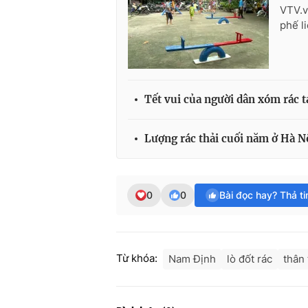
VTV.v
phế l
Tết vui của người dân xóm rác t
Lượng rác thải cuối năm ở Hà N
0
0
Bài đọc hay? Thả t
Từ khóa:
Nam Định
lò đốt rác
thân 