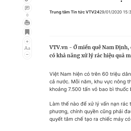
Trung tâm Tin tức VTV24
29/01/2020 15
0
Giải trí
Đời sống
Điện ảnh
Du lịch
VTV.vn - Ở miền quê Nam Định, c
Âm nhạc
Làm đẹp
có khả năng xử lý rác hiệu quả mà
Sao
Chất lượng cuộc sốn
Việt Nam hiện có trên 60 triệu dâ
cả nước. Mỗi năm, khu vực nông thô
khoảng 7.500 tấn vỏ bao bì thuốc 
Làm thế nào để xử lý vấn nạn rác 
phương, chính quyền cũng phải đa
quyết tâm chế tạo ra chiếc máy có 