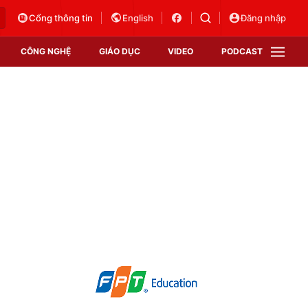
Cổng thông tin
English
Đăng nhập
CÔNG NGHỆ
GIÁO DỤC
VIDEO
PODCAST
VTV Money
VTV Thể thao
VTV Sức khoẻ
Bất động sản
Thị trường 24h
Tấm lòng Việt
Vươn mình bằng AI
VTV4
VTV8
VTV9
Lịch phát sóng
Giao lưu trực tuyến
Sự kiện