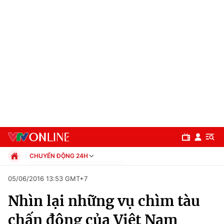
CHUYỂN ĐỘNG 24H
Chính trị
05/06/2016 13:53 GMT+7
Xã hội
Nhìn lại những vụ chìm tàu
Pháp luật
Chuyên mục
Kinh tế
chấn động của Việt Nam
Thể thao