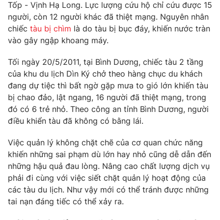
Phim VTV
Tốp - Vịnh Hạ Long. Lực lượng cứu hộ chỉ cứu được 15
Giải trí
người, còn 12 người khác đã thiệt mạng. Nguyên nhân
Hậu trường
chiếc
tàu bị chìm
là do tàu bị bục đáy, khiến nước tràn
Điện ảnh
Đời sống
vào gây ngập khoang máy.
Nhân vật
Âm nhạc
Du lịch
Khán giả
Tối ngày 20/5/2011, tại Bình Dương, chiếc tàu 2 tầng
Giáo dục
Sao
của khu du lịch Dìn Ký chở theo hàng chục du khách
Làm đẹp
Giải sao mai
đang dự tiệc thì bất ngờ gặp mưa to gió lớn khiến tàu
Tuyển sinh
Công nghệ
bị chao đảo, lật ngang, 16 người đã thiệt mạng, trong
Chất lượng cuộc sống
Học trực tuyến
đó có 6 trẻ nhỏ. Theo công an tỉnh Bình Dương, người
Hitech Công nghệ tương lai
điều khiển tàu đã không có bằng lái.
Giao lưu trực tuyến
Sản phẩm
Việc quản lý không chặt chẽ của cơ quan chức năng
Lịch phát sóng
khiến những sai phạm dù lớn hay nhỏ cũng dễ dẫn đến
Thị trường
những hậu quả đau lòng. Nâng cao chất lượng dịch vụ
Tư vấn
phải đi cùng với việc siết chặt quản lý hoạt động của
Chuyên mục khác
các tàu du lịch. Như vậy mới có thể tránh được những
tai nạn đáng tiếc có thể xảy ra.
Emagazine
Podcast