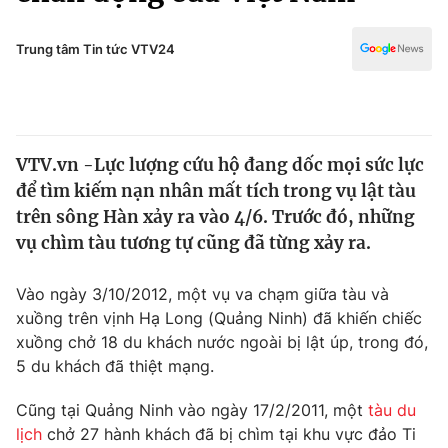
Chính trị
Truyền hình
Văn hóa - Giải trí
Trung tâm Tin tức VTV24
Xã hội
Y tế
Đời sống
Pháp luật
Công nghệ
Giáo dục
VTV.vn -Lực lượng cứu hộ đang dốc mọi sức lực
Y tế
để tìm kiếm nạn nhân mất tích trong vụ lật tàu
trên sông Hàn xảy ra vào 4/6. Trước đó, những
Thế giới
vụ chìm tàu tương tự cũng đã từng xảy ra.
Tin tức
Vào ngày 3/10/2012, một vụ va chạm giữa tàu và
Kinh tế
xuồng trên vịnh Hạ Long (Quảng Ninh) đã khiến chiếc
Thế giới đó đây
Tài chính
xuồng chở 18 du khách nước ngoài bị lật úp, trong đó,
Dữ liệu và đời sống
Câu chuyện quốc tế
5 du khách đã thiệt mạng.
Thị trường
Cũng tại Quảng Ninh vào ngày 17/2/2011, một
tàu du
Truyền hình
Góc doanh nghiệp
lịch
chở 27 hành khách đã bị chìm tại khu vực đảo Ti