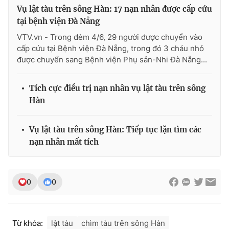
Vụ lật tàu trên sông Hàn: 17 nạn nhân được cấp cứu
tại bệnh viện Đà Nẵng
VTV.vn - Trong đêm 4/6, 29 người được chuyển vào
cấp cứu tại Bệnh viện Đà Nẵng, trong đó 3 cháu nhỏ
THỜI BÁO VTV
được chuyển sang Bệnh viện Phụ sản-Nhi Đà Nẵng...
Tích cực điều trị nạn nhân vụ lật tàu trên sông
Theo dõi báo trên
Hàn
Cơ quan chủ quản:
Đài Truyền hình Việt Nam
Vụ lật tàu trên sông Hàn: Tiếp tục lặn tìm các
nạn nhân mất tích
Cơ quan báo chí:
Thời báo VTV
Giấy phép hoạt động báo in và báo điện tử số 483/GP-BTTTT
cấp ngày 29/12/2023
Tổng Biên tập:
Vũ Thanh Thủy
0
0
Phó Tổng Biên tập:
Nguyễn Thị Mỹ Hạnh, Phạm Quốc Thắng,
Nguyễn Trọng Ninh
Tổng đài VTV:
024.38 355 931 - 024.38 355 932
Từ khóa:
lật tàu
chìm tàu trên sông Hàn