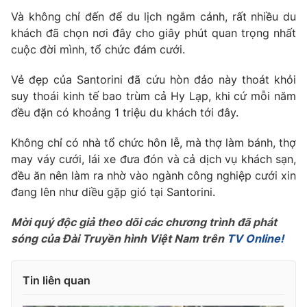
Phim VTV
Giải trí
Và không chỉ đến để du lịch ngắm cảnh, rất nhiều du
Hậu trường
khách đã chọn nơi đây cho giây phút quan trọng nhất
Điện ảnh
cuộc đời mình, tổ chức đám cưới.
Đời sống
Nhân vật
Âm nhạc
Vẻ đẹp của Santorini đã cứu hòn đảo này thoát khỏi
Du lịch
Khán giả
Giáo dục
suy thoái kinh tế bao trùm cả Hy Lạp, khi cứ mỗi năm
Sao
Làm đẹp
đều đặn có khoảng 1 triệu du khách tới đây.
Giải sao mai
Tuyển sinh
Công nghệ
Chất lượng cuộc sống
Không chỉ có nhà tổ chức hôn lễ, mà thợ làm bánh, thợ
Học trực tuyến
may váy cưới, lái xe đưa đón và cả dịch vụ khách sạn,
Hitech Công nghệ tương lai
Giao lưu trực tuyến
đều ăn nên làm ra nhờ vào ngành công nghiệp cưới xin
Sản phẩm
đang lên như diều gặp gió tại Santorini.
Lịch phát sóng
Thị trường
Mời quý độc giả theo dõi các chương trình đã phát
sóng của Đài Truyền hình Việt Nam trên
TV Online!
Tư vấn
Chuyên mục khác
Tin liên quan
Emagazine
Podcast