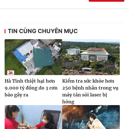
Ðiện thoại Thời báo VTV:
024.66 897 897
Email:
toasoan@vtv.vn
Liên hệ quảng cáo:
024-7300.7108
TIN CÙNG CHUYÊN MỤC
Hà Tĩnh thiệt hại hơn
Kiểm tra sức khỏe hơn
9.000 tỷ đồng do 3 cơn
250 bệnh nhân trong vụ
bão gây ra
máy tán sỏi laser bị
® Cấm sao chép dưới mọi hình thức nếu không có sự chấp
hỏng
thuận bằng văn bản. Ghi rõ nguồn VTV.vn khi phát hành lại
thông tin từ website này.