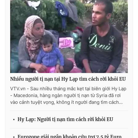
Photo
Infographic
Video
Shorts video
VTV Money
VTV Thể thao
VTV Sức khoẻ
Bất động sản
Nhiều người tị nạn tại Hy Lạp tìm cách rời khỏi EU
Thị trường 24h
Tấm lòng Việt
VTV.vn - Sau nhiều tháng mắc kẹt tại biên giới Hy Lạp
- Macedonia, hàng ngàn người tị nạn từ Syria đã rơi
VTV4
Vươn mình bằng AI
vào cảnh tuyệt vọng, không ít người đang tìm cách...
VTV9
VTV8
Hy Lạp: Người tị nạn tìm cách rời khỏi EU
Liên hệ tòa soạn
English
Eurozone giải ngân khoản cứu trợ 7,5 tỷ Euro