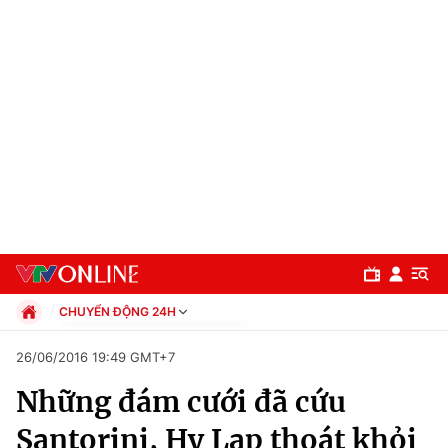
CHUYỂN ĐỘNG 24H
Chính trị
26/06/2016 19:49 GMT+7
Xã hội
Những đám cưới đã cứu
Pháp luật
Chuyên mục
Kinh tế
Santorini, Hy Lạp thoát khỏi
Thể thao