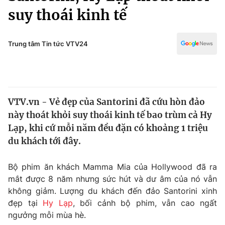
Chính trị
suy thoái kinh tế
Truyền hình
Văn hóa - Giải trí
Xã hội
Y tế
Trung tâm Tin tức VTV24
Đời sống
Pháp luật
Công nghệ
Giáo dục
Y tế
VTV.vn - Vẻ đẹp của Santorini đã cứu hòn đảo
này thoát khỏi suy thoái kinh tế bao trùm cả Hy
Thế giới
Lạp, khi cứ mỗi năm đều đặn có khoảng 1 triệu
Tin tức
du khách tới đây.
Kinh tế
Thế giới đó đây
Bộ phim ăn khách Mamma Mia của Hollywood đã ra
Tài chính
Dữ liệu và đời sống
mắt được 8 năm nhưng sức hút và dư âm của nó vẫn
Câu chuyện quốc tế
Thị trường
không giảm. Lượng du khách đến đảo Santorini xinh
đẹp tại
Hy Lạp
, bối cảnh bộ phim, vẫn cao ngất
Truyền hình
Góc doanh nghiệp
ngưởng mỗi mùa hè.