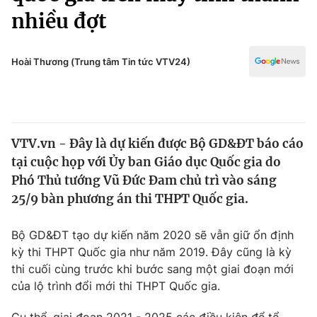
Chính trị
nhiều đợt
Truyền hình
Văn hóa - Giải trí
Xã hội
Y tế
Hoài Thương (Trung tâm Tin tức VTV24)
Đời sống
Pháp luật
Công nghệ
Giáo dục
Y tế
VTV.vn - Đây là dự kiến được Bộ GD&ĐT báo cáo
tại cuộc họp với Ủy ban Giáo dục Quốc gia do
Thế giới
Phó Thủ tướng Vũ Đức Đam chủ trì vào sáng
Tin tức
25/9 bàn phương án thi THPT Quốc gia.
Kinh tế
Thế giới đó đây
Bộ GD&ĐT tạo dự kiến năm 2020 sẽ vẫn giữ ổn định
Tài chính
Dữ liệu và đời sống
kỳ thi THPT Quốc gia như năm 2019. Đây cũng là kỳ
Câu chuyện quốc tế
Thị trường
thi cuối cùng trước khi bước sang một giai đoạn mới
của lộ trình đổi mới thi THPT Quốc gia.
Truyền hình
Góc doanh nghiệp