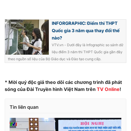
Photo
Infographic
INFORGRAPHIC: Điểm thi THPT
Video
Shorts video
Quốc gia 3 năm qua thay đổi thế
nào?
VTV Money
VTV Thể thao
VTV.vn - Dưới đây là Infographic so sánh dữ
liệu điểm 3 năm thi THPT Quốc gia gần đây
theo nguồn số liệu của Bộ Giáo dục và Đào tạo cung cấp.
VTV Sức khoẻ
Bất động sản
Thị trường 24h
Tấm lòng Việt
* Mời quý độc giả theo dõi các chương trình đã phát
sóng của Đài Truyền hình Việt Nam trên
TV Online
!
VTV4
Vươn mình bằng AI
Tin liên quan
VTV9
VTV8
Liên hệ tòa soạn
English