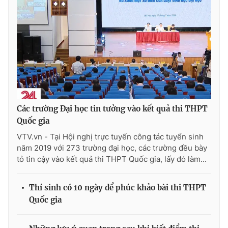
THỜI BÁO VTV
Theo dõi báo trên
Các trường Đại học tin tưởng vào kết quả thi THPT
Quốc gia
Cơ quan chủ quản:
Đài Truyền hình Việt Nam
VTV.vn - Tại Hội nghị trực tuyến công tác tuyển sinh
Cơ quan báo chí:
Thời báo VTV
năm 2019 với 273 trường đại học, các trường đều bày
Giấy phép hoạt động báo in và báo điện tử số 483/GP-BTTTT
tỏ tin cậy vào kết quả thi THPT Quốc gia, lấy đó làm...
cấp ngày 29/12/2023
Tổng Biên tập:
Vũ Thanh Thủy
Thí sinh có 10 ngày để phúc khảo bài thi THPT
Phó Tổng Biên tập:
Nguyễn Thị Mỹ Hạnh, Phạm Quốc Thắng,
Quốc gia
Nguyễn Trọng Ninh
Tổng đài VTV:
024.38 355 931 - 024.38 355 932