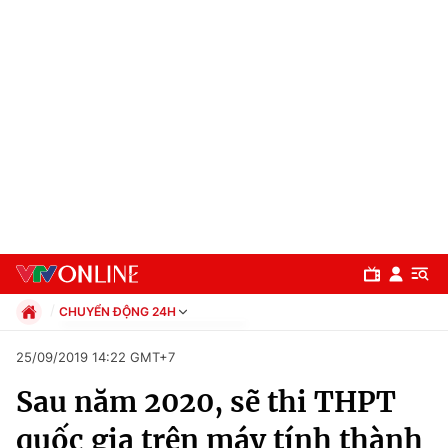
CHUYỂN ĐỘNG 24H
Chính trị
25/09/2019 14:22 GMT+7
Xã hội
Sau năm 2020, sẽ thi THPT
Pháp luật
Chuyên mục
Kinh tế
quốc gia trên máy tính thành
Thể thao