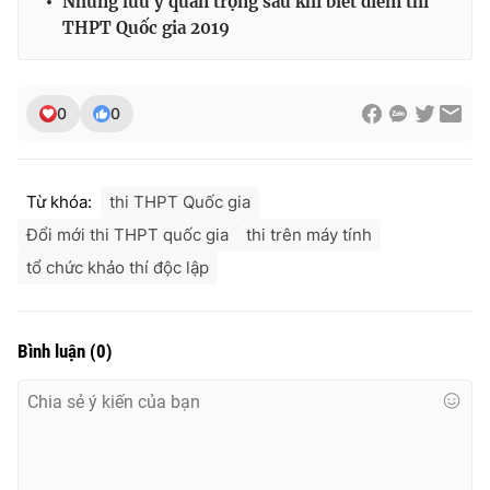
Những lưu ý quan trọng sau khi biết điểm thi
Ðiện thoại Thời báo VTV:
024.66 897 897
THPT Quốc gia 2019
Email:
toasoan@vtv.vn
Liên hệ quảng cáo:
024-7300.7108
0
0
Từ khóa:
thi THPT Quốc gia
Đổi mới thi THPT quốc gia
thi trên máy tính
tổ chức khảo thí độc lập
Bình luận
(
0
)
® Cấm sao chép dưới mọi hình thức nếu không có sự chấp
thuận bằng văn bản. Ghi rõ nguồn VTV.vn khi phát hành lại
thông tin từ website này.