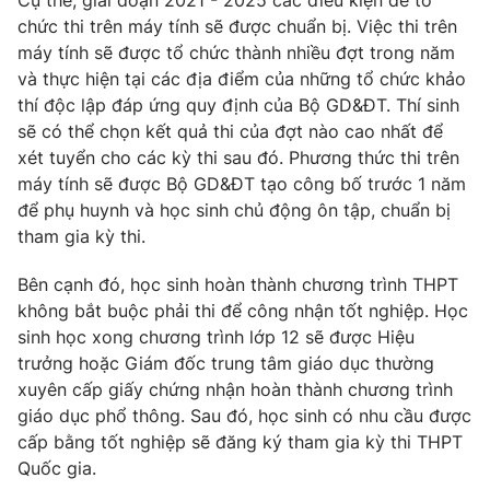
Cụ thể, giai đoạn 2021 - 2025 các điều kiện để tổ
Phim VTV
Giải trí
chức thi trên máy tính sẽ được chuẩn bị. Việc thi trên
Hậu trường
máy tính sẽ được tổ chức thành nhiều đợt trong năm
Điện ảnh
và thực hiện tại các địa điểm của những tổ chức khảo
Đời sống
Nhân vật
thí độc lập đáp ứng quy định của Bộ GD&ĐT. Thí sinh
Âm nhạc
sẽ có thể chọn kết quả thi của đợt nào cao nhất để
Du lịch
Khán giả
Giáo dục
Sao
xét tuyển cho các kỳ thi sau đó. Phương thức thi trên
Làm đẹp
Giải sao mai
máy tính sẽ được Bộ GD&ĐT tạo công bố trước 1 năm
Tuyển sinh
để phụ huynh và học sinh chủ động ôn tập, chuẩn bị
Công nghệ
Chất lượng cuộc sống
tham gia kỳ thi.
Học trực tuyến
Hitech Công nghệ tương lai
Giao lưu trực tuyến
Bên cạnh đó, học sinh hoàn thành chương trình THPT
Sản phẩm
không bắt buộc phải thi để công nhận tốt nghiệp. Học
sinh học xong chương trình lớp 12 sẽ được Hiệu
Lịch phát sóng
Thị trường
trưởng hoặc Giám đốc trung tâm giáo dục thường
xuyên cấp giấy chứng nhận hoàn thành chương trình
Tư vấn
giáo dục phổ thông. Sau đó, học sinh có nhu cầu được
Chuyên mục khác
cấp bằng tốt nghiệp sẽ đăng ký tham gia kỳ thi THPT
Emagazine
Podcast
Quốc gia.