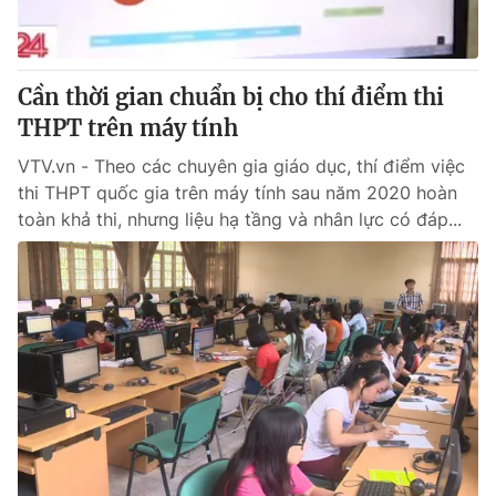
Cơ quan báo chí:
Thời báo VTV
Giấy phép hoạt động báo in và báo điện tử số 483/GP-BTTTT
cấp ngày 29/12/2023
Cần thời gian chuẩn bị cho thí điểm thi
Tổng Biên tập:
Vũ Thanh Thủy
THPT trên máy tính
Phó Tổng Biên tập:
Nguyễn Thị Mỹ Hạnh, Phạm Quốc Thắng,
VTV.vn - Theo các chuyên gia giáo dục, thí điểm việc
Nguyễn Trọng Ninh
thi THPT quốc gia trên máy tính sau năm 2020 hoàn
Tổng đài VTV:
024.38 355 931 - 024.38 355 932
toàn khả thi, nhưng liệu hạ tầng và nhân lực có đáp...
Ðiện thoại Thời báo VTV:
024.66 897 897
Email:
toasoan@vtv.vn
Liên hệ quảng cáo:
024-7300.7108