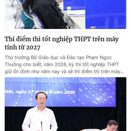
Giao lưu trực tuyến
Sản phẩm
Lịch phát sóng
Thị trường
Tư vấn
Thí điểm thi tốt nghiệp THPT trên máy
Chuyên mục khác
tính từ 2027
Emagazine
Podcast
Thứ trưởng Bộ Giáo dục và Đào tạo Phạm Ngọc
Thưởng cho biết, năm 2026, kỳ thi tốt nghiệp THPT
Photo
Infographic
giữ ổn định như năm nay và sẽ thí điểm thi trên máy...
Video
Shorts video
VTV Money
VTV Thể thao
VTV Sức khoẻ
Bất động sản