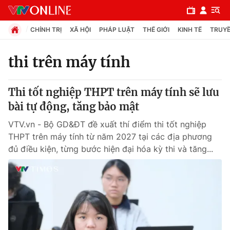
CHÍNH TRỊ
XÃ HỘI
PHÁP LUẬT
THẾ GIỚI
KINH TẾ
TRUYỀ
thi trên máy tính
Chuyên mục
Thi tốt nghiệp THPT trên máy tính sẽ lưu
Chính trị
bài tự động, tăng bảo mật
VTV.vn - Bộ GD&ĐT đề xuất thí điểm thi tốt nghiệp
Xã hội
THPT trên máy tính từ năm 2027 tại các địa phương
đủ điều kiện, từng bước hiện đại hóa kỳ thi và tăng...
Pháp luật
Y tế
Thế giới