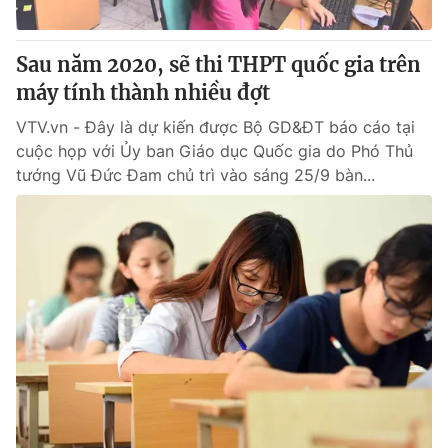
Sau năm 2020, sẽ thi THPT quốc gia trên
máy tính thành nhiều đợt
® Cấm sao chép dưới mọi hình thức nếu không có sự chấp
thuận bằng văn bản. Ghi rõ nguồn VTV.vn khi phát hành lại
VTV.vn - Đây là dự kiến được Bộ GD&ĐT báo cáo tại
thông tin từ website này.
cuộc họp với Ủy ban Giáo dục Quốc gia do Phó Thủ
tướng Vũ Đức Đam chủ trì vào sáng 25/9 bàn...