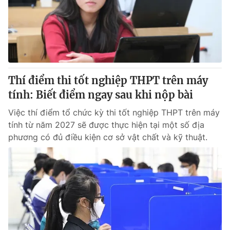
Tin tức
Kinh tế
Thế giới đó đây
Tài chính
Dữ liệu và đời sống
Câu chuyện quốc tế
Thị trường
Thí điểm thi tốt nghiệp THPT trên máy
Truyền hình
Góc doanh nghiệp
tính: Biết điểm ngay sau khi nộp bài
Phim VTV
Giải trí
Việc thí điểm tổ chức kỳ thi tốt nghiệp THPT trên máy
Hậu trường
tính từ năm 2027 sẽ được thực hiện tại một số địa
Điện ảnh
phương có đủ điều kiện cơ sở vật chất và kỹ thuật.
Đời sống
Nhân vật
Âm nhạc
Du lịch
Khán giả
Giáo dục
Sao
Làm đẹp
Giải sao mai
Tuyển sinh
Công nghệ
Chất lượng cuộc sống
Học trực tuyến
Hitech Công nghệ tương lai