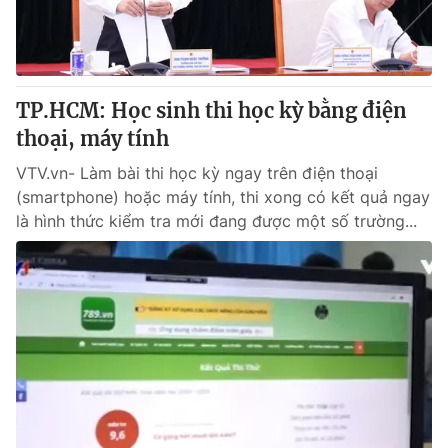
Thị trường 24h
Tấm lòng Việt
VTV4
Vươn mình bằng AI
TP.HCM: Học sinh thi học kỳ bằng điện
VTV9
VTV8
thoại, máy tính
VTV.vn- Làm bài thi học kỳ ngay trên điện thoại
Liên hệ tòa soạn
English
(smartphone) hoặc máy tính, thi xong có kết quả ngay
là hình thức kiểm tra mới đang được một số trường...
THỜI BÁO VTV
Theo dõi báo trên
Cơ quan chủ quản:
Đài Truyền hình Việt Nam