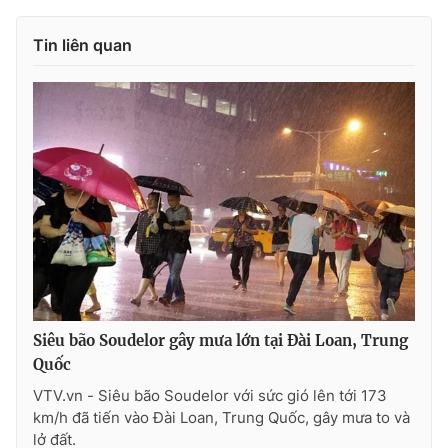
Phim VTV
Giải trí
Hậu trường
Tin liên quan
Điện ảnh
Đời sống
Nhân vật
Âm nhạc
Du lịch
Khán giả
Giáo dục
Sao
Làm đẹp
Giải sao mai
Tuyển sinh
Công nghệ
Chất lượng cuộc sống
Học trực tuyến
Hitech Công nghệ tương lai
Giao lưu trực tuyến
Sản phẩm
Lịch phát sóng
Thị trường
Siêu bão Soudelor gây mưa lớn tại Đài Loan, Trung
Tư vấn
Quốc
Chuyên mục khác
VTV.vn - Siêu bão Soudelor với sức gió lên tới 173
km/h đã tiến vào Đài Loan, Trung Quốc, gây mưa to và
Emagazine
Podcast
lở đất.