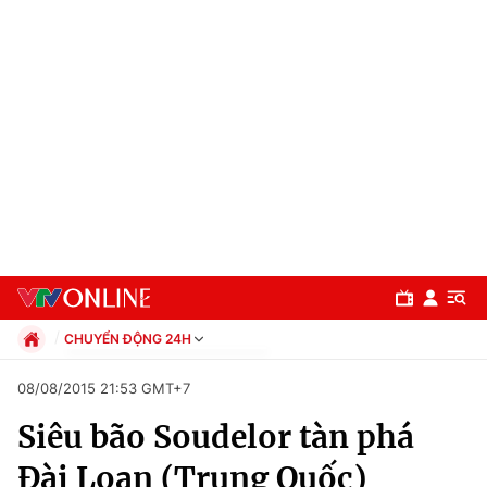
CHUYỂN ĐỘNG 24H
Chính trị
08/08/2015 21:53 GMT+7
Xã hội
Siêu bão Soudelor tàn phá
Pháp luật
Chuyên mục
Kinh tế
Đài Loan (Trung Quốc)
Thể thao