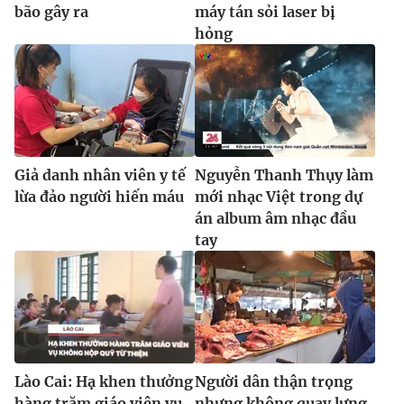
Ðiện thoại Thời báo VTV:
024.66 897 897
bão gây ra
máy tán sỏi laser bị
hỏng
Email:
toasoan@vtv.vn
Liên hệ quảng cáo:
024-7300.7108
Giả danh nhân viên y tế
Nguyễn Thanh Thụy làm
lừa đảo người hiến máu
mới nhạc Việt trong dự
án album âm nhạc đầu
tay
® Cấm sao chép dưới mọi hình thức nếu không có sự chấp
thuận bằng văn bản. Ghi rõ nguồn VTV.vn khi phát hành lại
thông tin từ website này.
Lào Cai: Hạ khen thưởng
Người dân thận trọng
hàng trăm giáo viên vụ
nhưng không quay lưng