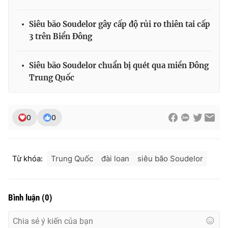
Photo
Infographic
Siêu bão Soudelor gây cấp độ rủi ro thiên tai cấp
3 trên Biển Đông
Video
Shorts video
Siêu bão Soudelor chuẩn bị quét qua miền Đông
VTV Money
VTV Thể thao
Trung Quốc
VTV Sức khoẻ
Bất động sản
0
0
Thị trường 24h
Tấm lòng Việt
Từ khóa:
Trung Quốc
đài loan
siêu bão Soudelor
VTV4
Vươn mình bằng AI
VTV9
VTV8
Bình luận
(
0
)
Liên hệ tòa soạn
English