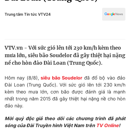
Chính trị
Truyền hình
Văn hóa - Giải trí
Trung tâm Tin tức VTV24
Xã hội
Y tế
Đời sống
Pháp luật
Công nghệ
Giáo dục
VTV.vn - Với sức gió lên tới 230 km/h kèm theo
Y tế
mưa lớn, siêu bão Soudelor đã gây thiệt hại nặng
nề cho hòn đảo Đài Loan (Trung Quốc).
Thế giới
Hôm nay (8/8),
siêu bão Soudelor
đã đổ bộ vào đảo
Tin tức
Đài Loan (Trung Quốc). Với sức gió lên tới 230 km/h
Kinh tế
kèm theo mưa lớn, cơn bão được đánh giá là mạnh
Thế giới đó đây
Tài chính
nhất trong năm 2015 đã gây thiệt hại nặng nề cho hòn
Dữ liệu và đời sống
Câu chuyện quốc tế
đảo này.
Thị trường
Mời quý độc giả theo dõi các chương trình đã phát
Truyền hình
Góc doanh nghiệp
sóng của Đài Truyền hình Việt Nam trên
TV Online
!