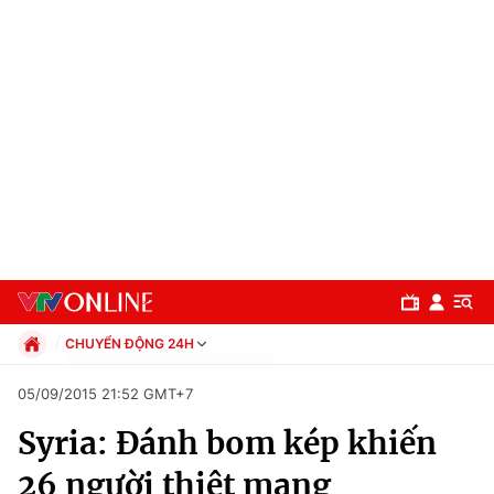
CHUYỂN ĐỘNG 24H
Chính trị
05/09/2015 21:52 GMT+7
Xã hội
Syria: Đánh bom kép khiến
Pháp luật
Chuyên mục
Kinh tế
26 người thiệt mạng
Thể thao