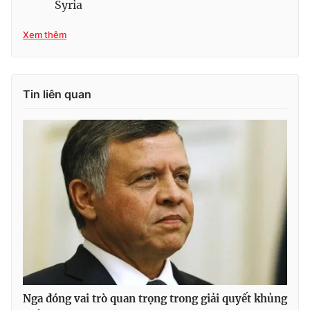
Syria
Photo
Infographic
Xem thêm
Video
Shorts video
Tin liên quan
VTV Money
VTV Thể thao
VTV Sức khoẻ
Bất động sản
Thị trường 24h
Tấm lòng Việt
VTV4
Vươn mình bằng AI
VTV9
VTV8
Nga đóng vai trò quan trọng trong giải quyết khủng
Liên hệ tòa soạn
English