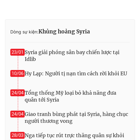
Phim VTV
Giải trí
Hậu trường
Điện ảnh
Đời sống
Nhân vật
Khủng hoảng Syria
Âm nhạc
Dòng sự kiện:
Du lịch
Khán giả
Giáo dục
Sao
Làm đẹp
Giải sao mai
Syria giải phóng sân bay chiến lược tại
23/01
Tuyển sinh
Idlib
Công nghệ
Chất lượng cuộc sống
Học trực tuyến
Hy Lạp: Người tị nạn tìm cách rời khỏi EU
10/06
Hitech Công nghệ tương lai
Giao lưu trực tuyến
Sản phẩm
Tổng thống Mỹ loại bỏ khả năng đưa
24/04
Lịch phát sóng
Thị trường
quân tới Syria
Tư vấn
Giao tranh bùng phát tại Syria, hàng chục
24/04
Chuyên mục khác
người thương vong
Emagazine
Podcast
Nga tiếp tục rút trực thăng quân sự khỏi
28/03