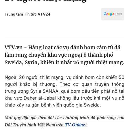
Chính trị
Truyền hình
Văn hóa - Giải trí
Trung tâm Tin tức VTV24
Xã hội
Y tế
Đời sống
Pháp luật
Công nghệ
Giáo dục
VTV.vn - Hàng loạt các vụ đánh bom cảm tử đã
Y tế
làm rung chuyển khu vực ngoại ô thành phố
Sweida, Syria, khiến ít nhất 26 người thiệt mạng.
Thế giới
Ngoài 26 người thiệt mạng, vụ đánh bom còn khiến 50
Tin tức
người khác bị thương. Theo cơ quan truyền thông
Kinh tế
trung ương Syria SANAA, quả bom đầu tiên phát nổ tại
Thế giới đó đây
Tài chính
khu vực Daher al-Jabal không lâu trước khi một vụ nổ
Dữ liệu và đời sống
Câu chuyện quốc tế
khác xảy ra gần bệnh viện quốc gia Sweida.
Thị trường
Mời quý độc giả theo dõi các chương trình đã phát sóng của
Truyền hình
Góc doanh nghiệp
Đài Truyền hình Việt Nam trên
TV Online
!