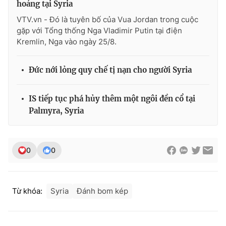
hoảng tại Syria
VTV.vn - Đó là tuyên bố của Vua Jordan trong cuộc
gặp với Tổng thống Nga Vladimir Putin tại điện
Kremlin, Nga vào ngày 25/8.
THỜI BÁO VTV
Đức nới lỏng quy chế tị nạn cho người Syria
Theo dõi báo trên
IS tiếp tục phá hủy thêm một ngôi đền cổ tại
Palmyra, Syria
Cơ quan chủ quản:
Đài Truyền hình Việt Nam
Cơ quan báo chí:
Thời báo VTV
0
0
Giấy phép hoạt động báo in và báo điện tử số 483/GP-BTTTT
cấp ngày 29/12/2023
Tổng Biên tập:
Vũ Thanh Thủy
Từ khóa:
Syria
Đánh bom kép
Phó Tổng Biên tập:
Nguyễn Thị Mỹ Hạnh, Phạm Quốc Thắng,
Nguyễn Trọng Ninh
Tổng đài VTV:
024.38 355 931 - 024.38 355 932