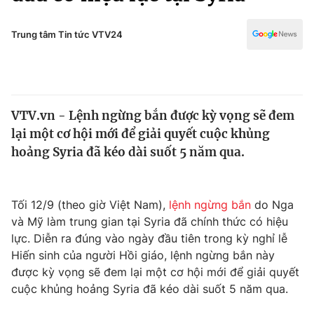
Chính trị
Truyền hình
Văn hóa - Giải trí
Trung tâm Tin tức VTV24
Xã hội
Y tế
Đời sống
Pháp luật
Công nghệ
Giáo dục
VTV.vn - Lệnh ngừng bắn được kỳ vọng sẽ đem
Y tế
lại một cơ hội mới để giải quyết cuộc khủng
hoảng Syria đã kéo dài suốt 5 năm qua.
Thế giới
Tin tức
Tối 12/9 (theo giờ Việt Nam),
lệnh ngừng bắn
do Nga
Kinh tế
và Mỹ làm trung gian tại Syria đã chính thức có hiệu
Thế giới đó đây
Tài chính
lực. Diễn ra đúng vào ngày đầu tiên trong kỳ nghỉ lễ
Dữ liệu và đời sống
Câu chuyện quốc tế
Hiến sinh của người Hồi giáo, lệnh ngừng bắn này
Thị trường
được kỳ vọng sẽ đem lại một cơ hội mới để giải quyết
Truyền hình
cuộc khủng hoảng Syria đã kéo dài suốt 5 năm qua.
Góc doanh nghiệp