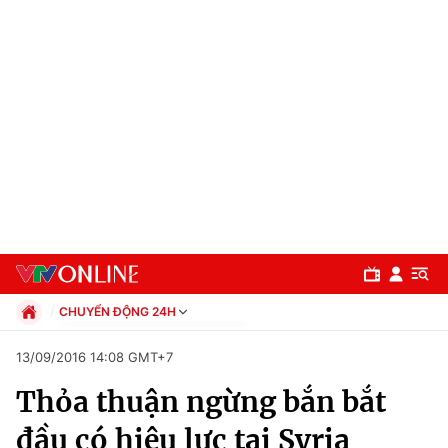
CHUYỂN ĐỘNG 24H
Chính trị
13/09/2016 14:08 GMT+7
Xã hội
Thỏa thuận ngừng bắn bắt
Pháp luật
Chuyên mục
Kinh tế
đầu có hiệu lực tại Syria
Thể thao