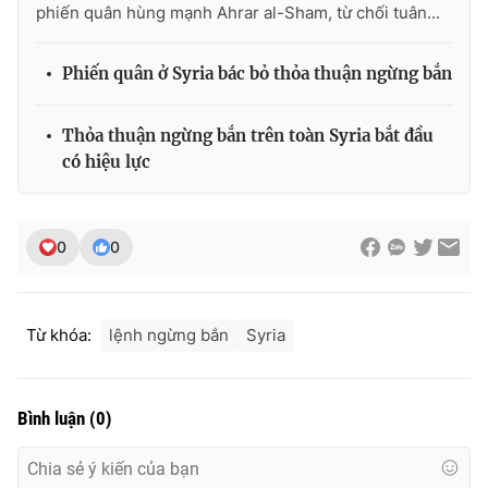
phiến quân hùng mạnh Ahrar al-Sham, từ chối tuân...
Phiến quân ở Syria bác bỏ thỏa thuận ngừng bắn
THỜI BÁO VTV
Thỏa thuận ngừng bắn trên toàn Syria bắt đầu
có hiệu lực
Theo dõi báo trên
0
0
Cơ quan chủ quản:
Đài Truyền hình Việt Nam
Cơ quan báo chí:
Thời báo VTV
Từ khóa:
lệnh ngừng bắn
Syria
Giấy phép hoạt động báo in và báo điện tử số 483/GP-BTTTT
cấp ngày 29/12/2023
Tổng Biên tập:
Vũ Thanh Thủy
Bình luận
(
0
)
Phó Tổng Biên tập:
Nguyễn Thị Mỹ Hạnh, Phạm Quốc Thắng,
Nguyễn Trọng Ninh
Tổng đài VTV:
024.38 355 931 - 024.38 355 932