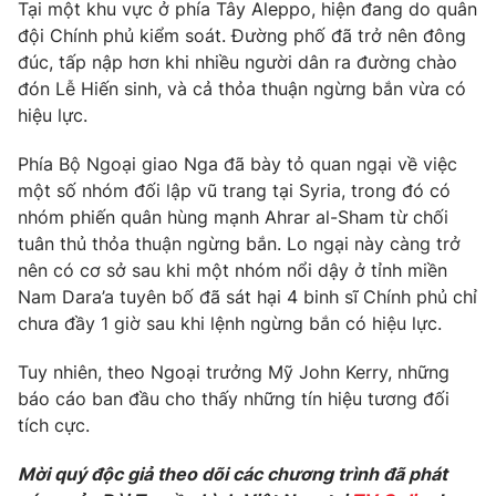
Phim VTV
Tại một khu vực ở phía Tây Aleppo, hiện đang do quân
Giải trí
đội Chính phủ kiểm soát. Đường phố đã trở nên đông
Hậu trường
đúc, tấp nập hơn khi nhiều người dân ra đường chào
Điện ảnh
Đời sống
đón Lễ Hiến sinh, và cả thỏa thuận ngừng bắn vừa có
Nhân vật
Âm nhạc
hiệu lực.
Du lịch
Khán giả
Giáo dục
Sao
Phía Bộ Ngoại giao Nga đã bày tỏ quan ngại về việc
Làm đẹp
Giải sao mai
một số nhóm đối lập vũ trang tại Syria, trong đó có
Tuyển sinh
Công nghệ
nhóm phiến quân hùng mạnh Ahrar al-Sham từ chối
Chất lượng cuộc sống
Học trực tuyến
tuân thủ thỏa thuận ngừng bắn. Lo ngại này càng trở
Hitech Công nghệ tương lai
nên có cơ sở sau khi một nhóm nổi dậy ở tỉnh miền
Giao lưu trực tuyến
Nam Dara’a tuyên bố đã sát hại 4 binh sĩ Chính phủ chỉ
Sản phẩm
chưa đầy 1 giờ sau khi lệnh ngừng bắn có hiệu lực.
Lịch phát sóng
Thị trường
Tuy nhiên, theo Ngoại trưởng Mỹ John Kerry, những
Tư vấn
báo cáo ban đầu cho thấy những tín hiệu tương đối
tích cực.
Chuyên mục khác
Emagazine
Podcast
Mời quý độc giả theo dõi các chương trình đã phát