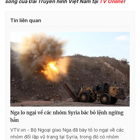
sóng của Đài Truyền hình Việt Nam tại
TV Online
!
Photo
Infographic
Tin liên quan
Video
Shorts video
VTV Money
VTV Thể thao
VTV Sức khoẻ
Bất động sản
Thị trường 24h
Tấm lòng Việt
VTV4
Vươn mình bằng AI
Nga lo ngại về các nhóm Syria bác bỏ lệnh ngừng
VTV9
VTV8
bắn
VTV.vn - Bộ Ngoại giao Nga đã bày tỏ lo ngại về các
nhóm đối lập vũ trang tại Syria, trong đó có nhóm
Liên hệ tòa soạn
English