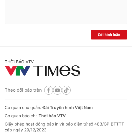
Ðiện thoại Thời báo VTV:
024.66 897 897
Email:
toasoan@vtv.vn
Liên hệ quảng cáo:
024-7300.7108
Gửi bình luận
THỜI BÁO VTV
Theo dõi báo trên
® Cấm sao chép dưới mọi hình thức nếu không có sự chấp
Cơ quan chủ quản:
Đài Truyền hình Việt Nam
thuận bằng văn bản. Ghi rõ nguồn VTV.vn khi phát hành lại
thông tin từ website này.
Cơ quan báo chí:
Thời báo VTV
Giấy phép hoạt động báo in và báo điện tử số 483/GP-BTTTT
cấp ngày 29/12/2023