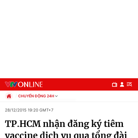
CHUYỂN ĐỘNG 24H
Chính trị
28/12/2015 19:20 GMT+7
Xã hội
TP.HCM nhận đăng ký tiêm
Pháp luật
Chuyên mục
Kinh tế
vaccine dịch vụ qua tổng đài
Thể thao