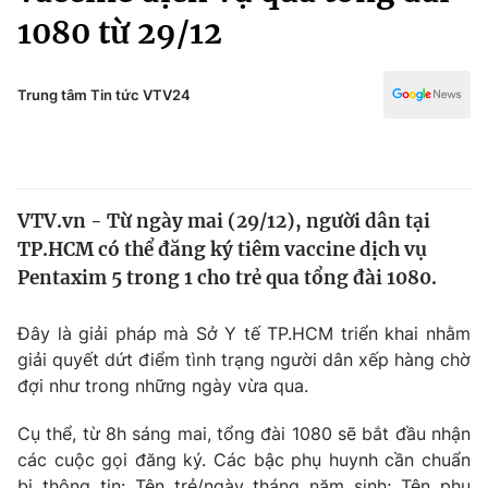
Chính trị
1080 từ 29/12
Truyền hình
Văn hóa - Giải trí
Xã hội
Y tế
Trung tâm Tin tức VTV24
Đời sống
Pháp luật
Công nghệ
Giáo dục
Y tế
VTV.vn - Từ ngày mai (29/12), người dân tại
TP.HCM có thể đăng ký tiêm vaccine dịch vụ
Thế giới
Pentaxim 5 trong 1 cho trẻ qua tổng đài 1080.
Tin tức
Kinh tế
Đây là giải pháp mà Sở Y tế TP.HCM triển khai nhằm
Thế giới đó đây
giải quyết dứt điểm tình trạng người dân xếp hàng chờ
Tài chính
Dữ liệu và đời sống
đợi như trong những ngày vừa qua.
Câu chuyện quốc tế
Thị trường
Cụ thể, từ 8h sáng mai, tổng đài 1080 sẽ bắt đầu nhận
Truyền hình
Góc doanh nghiệp
các cuộc gọi đăng ký. Các bậc phụ huynh cần chuẩn
bị thông tin: Tên trẻ/ngày tháng năm sinh; Tên phụ