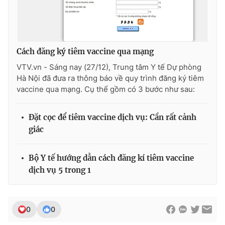
THỜI BÁO VTV
Cách đăng ký tiêm vaccine qua mạng
VTV.vn - Sáng nay (27/12), Trung tâm Y tế Dự phòng
Hà Nội đã đưa ra thông báo về quy trình đăng ký tiêm
vaccine qua mạng. Cụ thể gồm có 3 bước như sau:
Theo dõi báo trên
Đặt cọc để tiêm vaccine dịch vụ: Cần rất cảnh
Cơ quan chủ quản:
Đài Truyền hình Việt Nam
giác
Cơ quan báo chí:
Thời báo VTV
Giấy phép hoạt động báo in và báo điện tử số 483/GP-BTTTT
Bộ Y tế hướng dẫn cách đăng kí tiêm vaccine
cấp ngày 29/12/2023
dịch vụ 5 trong 1
Tổng Biên tập:
Vũ Thanh Thủy
Phó Tổng Biên tập:
Nguyễn Thị Mỹ Hạnh, Phạm Quốc Thắng,
Nguyễn Trọng Ninh
0
0
Tổng đài VTV:
024.38 355 931 - 024.38 355 932