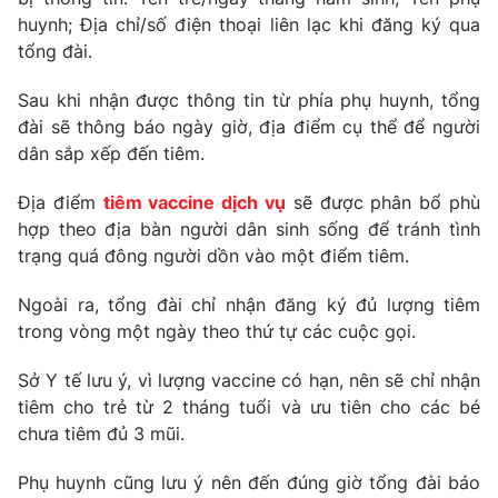
Phim VTV
Giải trí
huynh; Địa chỉ/số điện thoại liên lạc khi đăng ký qua
Hậu trường
tổng đài.
Điện ảnh
Đời sống
Nhân vật
Sau khi nhận được thông tin từ phía phụ huynh, tổng
Âm nhạc
đài sẽ thông báo ngày giờ, địa điểm cụ thể để người
Du lịch
Khán giả
Giáo dục
dân sắp xếp đến tiêm.
Sao
Làm đẹp
Giải sao mai
Tuyển sinh
Địa điểm
tiêm vaccine dịch vụ
sẽ được phân bổ phù
Công nghệ
Chất lượng cuộc sống
hợp theo địa bàn người dân sinh sống để tránh tình
Học trực tuyến
trạng quá đông người dồn vào một điểm tiêm.
Hitech Công nghệ tương lai
Giao lưu trực tuyến
Ngoài ra, tổng đài chỉ nhận đăng ký đủ lượng tiêm
Sản phẩm
trong vòng một ngày theo thứ tự các cuộc gọi.
Lịch phát sóng
Thị trường
Sở Y tế lưu ý, vì lượng vaccine có hạn, nên sẽ chỉ nhận
Tư vấn
tiêm cho trẻ từ 2 tháng tuổi và ưu tiên cho các bé
Chuyên mục khác
chưa tiêm đủ 3 mũi.
Emagazine
Podcast
Phụ huynh cũng lưu ý nên đến đúng giờ tổng đài báo