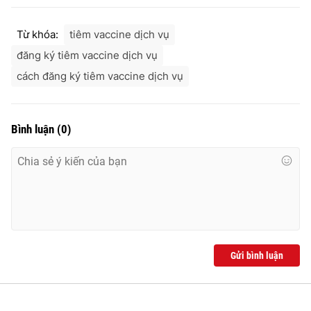
Ðiện thoại Thời báo VTV:
024.66 897 897
Email:
toasoan@vtv.vn
Từ khóa:
tiêm vaccine dịch vụ
Liên hệ quảng cáo:
024-7300.7108
đăng ký tiêm vaccine dịch vụ
cách đăng ký tiêm vaccine dịch vụ
Bình luận
(
0
)
® Cấm sao chép dưới mọi hình thức nếu không có sự chấp
Gửi bình luận
thuận bằng văn bản. Ghi rõ nguồn VTV.vn khi phát hành lại
thông tin từ website này.