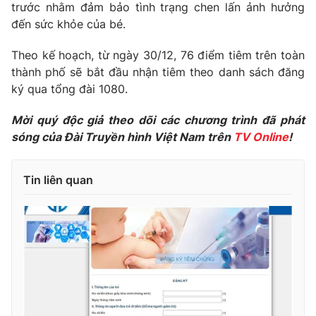
trước nhằm đảm bảo tình trạng chen lấn ảnh hưởng
Photo
Infographic
đến sức khỏe của bé.
Theo kế hoạch, từ ngày 30/12, 76 điểm tiêm trên toàn
Video
Shorts video
thành phố sẽ bắt đầu nhận tiêm theo danh sách đăng
ký qua tổng đài 1080.
VTV Money
VTV Thể thao
Mời quý độc giả theo dõi các chương trình đã phát
sóng của Đài Truyền hình Việt Nam trên
TV Online
!
VTV Sức khoẻ
Bất động sản
Tin liên quan
Thị trường 24h
Tấm lòng Việt
VTV4
Vươn mình bằng AI
VTV9
VTV8
Liên hệ tòa soạn
English