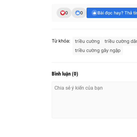
0
0
Bài đọc hay? Thả t
Từ khóa:
triều cường
triều cường dâ
triều cường gây ngập
Bình luận
(
0
)