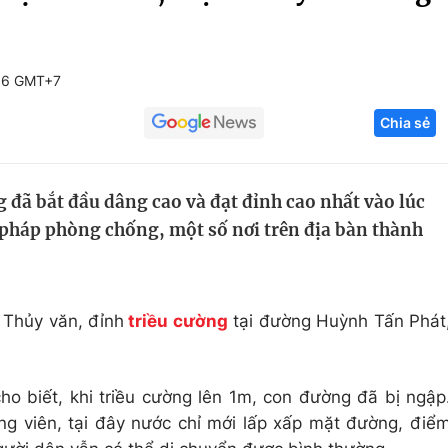
Góc ảnh
36 GMT+7
Giáo dục
Công nghệ
Chia sẻ
Tuyển sinh
Hitech Công ng
Học trực tuyến
Sản phẩm
g đã bắt đầu dâng cao và đạt đỉnh cao nhất vào lúc
g
Thị trường
 pháp phòng chống, một số nơi trên địa bàn thành
Tư vấn
 Thủy văn, đỉnh
triều cường
tại đường Huỳnh Tấn Phát
ho biết, khi triều cường lên 1m, con đường đã bị ngập
ng viên, tại đây nước chỉ mới lấp xấp mặt đường, điể