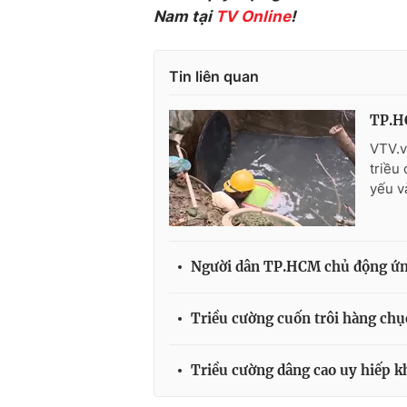
Nam tại
TV Online
!
Tin liên quan
TP.HC
VTV.v
triều
yếu v
Người dân TP.HCM chủ động ứng
Triều cường cuốn trôi hàng chụ
Triều cường dâng cao uy hiếp k