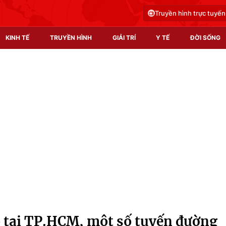
Truyền hình trực tuyến
KINH TẾ
TRUYỀN HÌNH
GIẢI TRÍ
Y TẾ
ĐỜI SỐNG
Pháp luật
Y tế
Truyền hình
Multimedia
Phim VTV
Video
Hậu trường
Shorts video
Nhân vật
Podcast
Khán giả
EMagazine
Giải sao mai
Photo
 tại TP.HCM, một số tuyến đường
Infographic