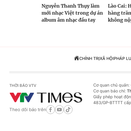
Nguyễn Thanh Thụy làm
Lào Cai: 
mới nhạc Việt trong dự án
hàng trăm
album âm nhạc đầu tay
không nộp
CHÍNH TRỊ
XÃ HỘI
PHÁP L
Cơ quan chủ quản:
THỜI BÁO VTV
Cơ quan báo chí:
T
Giấy phép hoạt độn
483/GP-BTTTT cấp
Theo dõi báo trên