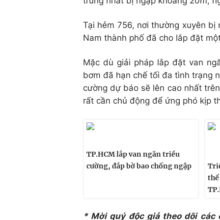
trũng nhất bị ngập khoảng 20m, n
Tại hẻm 756, nơi thường xuyên bị 
Nam thành phố đã cho lắp đặt một
Mặc dù giải pháp lắp đặt van ngă
bơm đã hạn chế tối đa tình trạng n
cường dự báo sẽ lên cao nhất trê
rất cần chủ động để ứng phó kịp th
TP.HCM lắp van ngăn triều
cường, đắp bờ bao chống ngập
Tri
thể
TP
* Mời quý độc giả theo dõi các