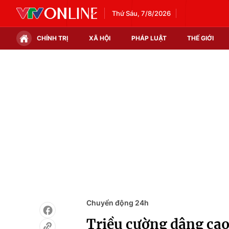
Thứ Sáu, 7/8/2026
CHÍNH TRỊ
XÃ HỘI
PHÁP LUẬT
THẾ GIỚI
Chính trị
Xã hội
Thế giới
Kinh tế
Tin tức
Tài chính
Thế giới đó đây
Thị trường
Câu chuyện quốc tế
Góc doanh nghiệp
Dữ liệu và đời sống
Chuyển động 24h
Triều cường dâng cao