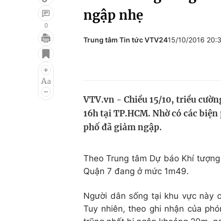
ngập nhẹ
0
Trung tâm Tin tức VTV24
15/10/2016 20:
Giải trí
Đời sống
Điện ảnh
Du lịch
Âm nhạc
Làm đẹp
VTV.vn - Chiều 15/10, triều cườn
Sao
Chất lượng cuộc sốn
16h tại TP.HCM. Nhờ có các biện
phố đã giảm ngập.
Theo Trung tâm Dự báo Khí tượng
Quận 7 đang ở mức 1m49.
Người dân sống tại khu vực này c
Tuy nhiên, theo ghi nhận của phó