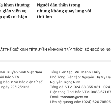
Hạ khen thưởng
Người dân thận trọng
 giáo viên vụ
nhưng không quay lưng với
 quỹ từ thiện
thịt lợn
UẬT
THẾ GIỚI
KINH TẾ
TRUYỀN HÌNH
GIẢI TRÍ
Y TẾ
ĐỜI SỐNG
CÔNG NG
Đài Truyền hình Việt Nam
Tổng Biên tập:
Vũ Thanh Thủy
hời báo VTV
Phó Tổng Biên tập:
Nguyễn Thị Mỹ Hạ
g báo in và báo điện tử số
Nguyễn Trọng Ninh
 ngày 29/12/2023
Tổng đài VTV:
024.38 355 931 - 024
Ðiện thoại Thời báo VTV:
0988 671 6
Email:
toasoan@vtv.vn
Liên hệ quảng cáo:
(024) 626 79595