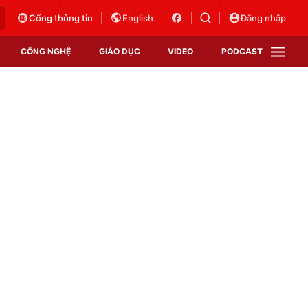
Cổng thông tin
English
Đăng nhập
CÔNG NGHỆ
GIÁO DỤC
VIDEO
PODCAST
VTV Money
VTV Thể thao
VTV Sức khoẻ
Bất động sản
Thị trường 24h
Tấm lòng Việt
Vươn mình bằng AI
VTV4
VTV8
VTV9
Lịch phát sóng
Giao lưu trực tuyến
Sự kiện