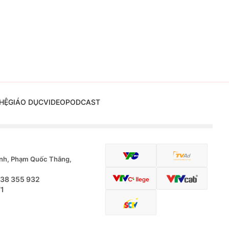
HỆ
GIÁO DỤC
VIDEO
PODCAST
nh, Phạm Quốc Thắng,
.38 355 932
71