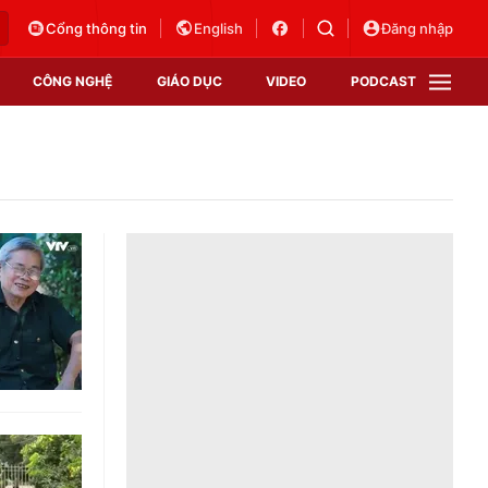
Cổng thông tin
English
Đăng nhập
CÔNG NGHỆ
GIÁO DỤC
VIDEO
PODCAST
VTV Money
VTV Thể thao
VTV Sức khoẻ
Bất động sản
Thị trường 24h
Tấm lòng Việt
Vươn mình bằng AI
VTV4
VTV8
VTV9
Lịch phát sóng
Giao lưu trực tuyến
Sự kiện