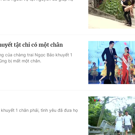
Góc ảnh
Giáo dục
Công nghệ
Tuyển sinh
Hitech Công ng
huyết tật chỉ có một chân
Học trực tuyến
Sản phẩm
ộng của chàng trai Ngọc Bảo khuyết 1
cũng bị mất một chân.
g
Thị trường
Tư vấn
 khuyết 1 chân phải, tình yêu đã đưa họ