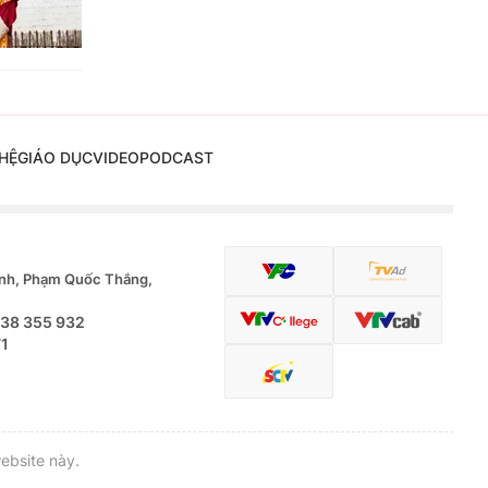
HỆ
GIÁO DỤC
VIDEO
PODCAST
nh, Phạm Quốc Thắng,
.38 355 932
71
ebsite này.