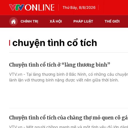
Thứ Bảy, 8/8/2026
CHÍNH TRỊ
XÃ HỘI
PHÁP LUẬT
THẾ GIỚI
Chính trị
Xã hội
chuyện tình cổ tích
Thế giới
Kinh tế
Chuyện tình cổ tích ở “làng thương binh”
Tin tức
Tài chính
VTV.vn - Tại làng thương binh ở Bắc Ninh, có những câu chuyệ
lành lặn với thương binh nặng được viết nên giữa thời bình.
Thế giới đó đây
Thị trường
Câu chuyện quốc tế
Góc doanh nghiệp
Dữ liệu và đời sống
Chuyện tình cổ tích của chàng thợ mỏ quen cô g
VTV.vn - Một người chồng mạnh mẽ và một tình yêu đủ lớn dàn