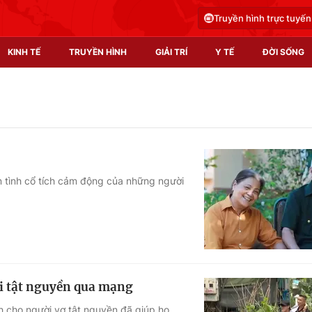
Truyền hình trực tuyến
KINH TẾ
TRUYỀN HÌNH
GIẢI TRÍ
Y TẾ
ĐỜI SỐNG
Pháp luật
Y tế
Truyền hình
Multimedia
Phim VTV
Video
n tình cổ tích cảm động của những người
Hậu trường
Shorts video
Nhân vật
Podcast
Khán giả
EMagazine
Giải sao mai
Photo
ái tật nguyền qua mạng
Infographic
h cho người vợ tật nguyền đã giúp họ