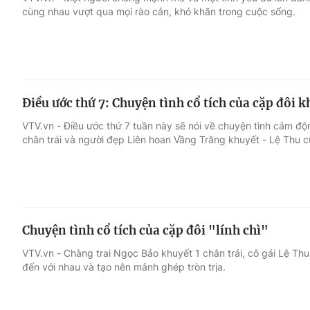
cùng nhau vượt qua mọi rào cản, khó khăn trong cuộc sống.
Giải trí
Đời sống
Điện ảnh
Du lịch
Điều ước thứ 7: Chuyện tình cổ tích của cặp đôi k
Âm nhạc
Làm đẹp
VTV.vn - Điều ước thứ 7 tuần này sẽ nói về chuyện tình cảm đ
chân trái và người đẹp Liên hoan Vầng Trăng khuyết - Lệ Thu 
Sao
Chất lượng cuộc sốn
Chuyện tình cổ tích của cặp đôi "lính chì"
VTV.vn - Chàng trai Ngọc Bảo khuyết 1 chân trái, cô gái Lệ Thu
đến với nhau và tạo nên mảnh ghép tròn trịa.