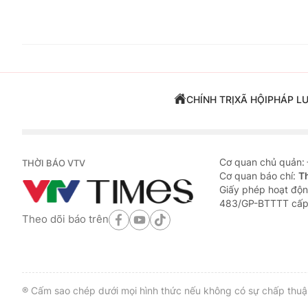
CHÍNH TRỊ
XÃ HỘI
PHÁP L
Cơ quan chủ quản:
THỜI BÁO VTV
Cơ quan báo chí:
T
Giấy phép hoạt độn
483/GP-BTTTT cấp
Theo dõi báo trên
® Cấm sao chép dưới mọi hình thức nếu không có sự chấp thuận 