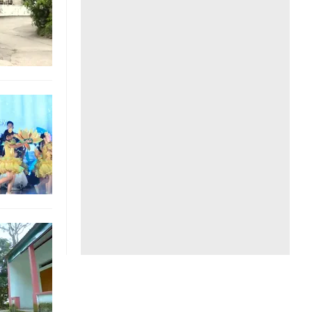
Liên hệ toà soạn
hệ tương lai