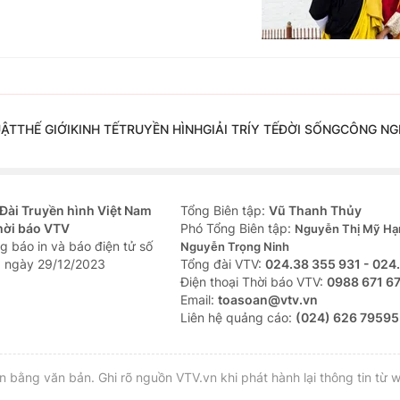
UẬT
THẾ GIỚI
KINH TẾ
TRUYỀN HÌNH
GIẢI TRÍ
Y TẾ
ĐỜI SỐNG
CÔNG NG
Đài Truyền hình Việt Nam
Tổng Biên tập:
Vũ Thanh Thủy
hời báo VTV
Phó Tổng Biên tập:
Nguyễn Thị Mỹ Hạ
g báo in và báo điện tử số
Nguyễn Trọng Ninh
 ngày 29/12/2023
Tổng đài VTV:
024.38 355 931 - 024
Ðiện thoại Thời báo VTV:
0988 671 6
Email:
toasoan@vtv.vn
Liên hệ quảng cáo:
(024) 626 79595
bằng văn bản. Ghi rõ nguồn VTV.vn khi phát hành lại thông tin từ w