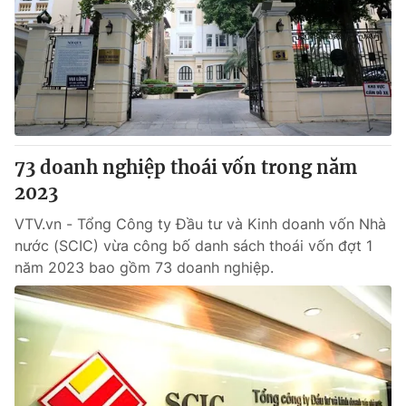
Tin tức
Kinh tế
Thế giới đó đây
Tài chính
Dữ liệu và đời sống
Câu chuyện quốc tế
Thị trường
Truyền hình
Góc doanh nghiệp
73 doanh nghiệp thoái vốn trong năm
Phim VTV
2023
Giải trí
Hậu trường
VTV.vn - Tổng Công ty Đầu tư và Kinh doanh vốn Nhà
Điện ảnh
nước (SCIC) vừa công bố danh sách thoái vốn đợt 1
Đời sống
Nhân vật
năm 2023 bao gồm 73 doanh nghiệp.
Âm nhạc
Du lịch
Khán giả
Giáo dục
Sao
Làm đẹp
Giải sao mai
Tuyển sinh
Công nghệ
Chất lượng cuộc sống
Học trực tuyến
Hitech Công nghệ tương lai