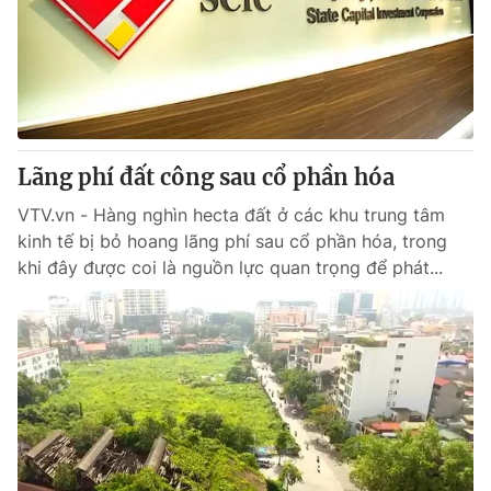
Giao lưu trực tuyến
Sản phẩm
Lịch phát sóng
Thị trường
Tư vấn
Chuyên mục khác
Lãng phí đất công sau cổ phần hóa
Emagazine
Podcast
VTV.vn - Hàng nghìn hecta đất ở các khu trung tâm
kinh tế bị bỏ hoang lãng phí sau cổ phần hóa, trong
Photo
Infographic
khi đây được coi là nguồn lực quan trọng để phát...
Video
Shorts video
VTV Money
VTV Thể thao
VTV Sức khoẻ
Bất động sản