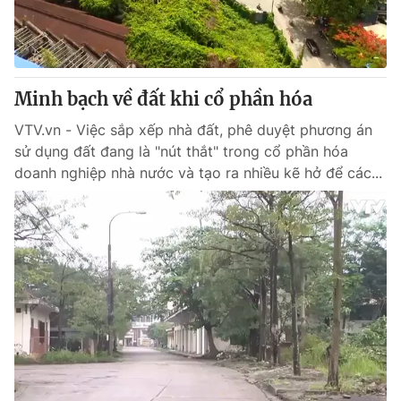
Thị trường 24h
Tấm lòng Việt
VTV4
Vươn mình bằng AI
Minh bạch về đất khi cổ phần hóa
VTV9
VTV8
VTV.vn - Việc sắp xếp nhà đất, phê duyệt phương án
sử dụng đất đang là "nút thắt" trong cổ phần hóa
Liên hệ tòa soạn
English
doanh nghiệp nhà nước và tạo ra nhiều kẽ hở để các...
THỜI BÁO VTV
Theo dõi báo trên
Cơ quan chủ quản:
Đài Truyền hình Việt Nam
Cơ quan báo chí:
Thời báo VTV