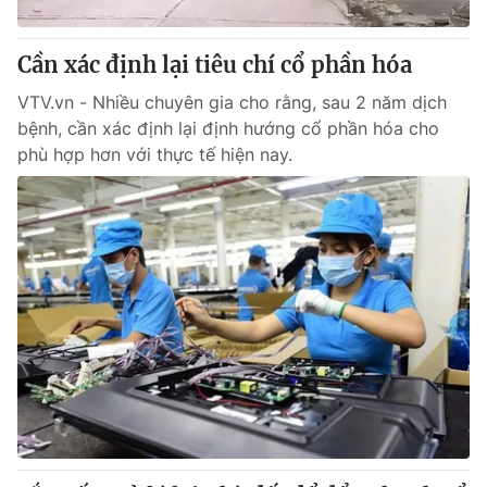
Giấy phép hoạt động báo in và báo điện tử số 483/GP-BTTTT
cấp ngày 29/12/2023
Cần xác định lại tiêu chí cổ phần hóa
Tổng Biên tập:
Vũ Thanh Thủy
Phó Tổng Biên tập:
VTV.vn - Nhiều chuyên gia cho rằng, sau 2 năm dịch
Nguyễn Thị Mỹ Hạnh, Phạm Quốc Thắng,
Nguyễn Trọng Ninh
bệnh, cần xác định lại định hướng cổ phần hóa cho
Tổng đài VTV:
024.38 355 931 - 024.38 355 932
phù hợp hơn với thực tế hiện nay.
Ðiện thoại Thời báo VTV:
024.66 897 897
Email:
toasoan@vtv.vn
Liên hệ quảng cáo:
024-7300.7108