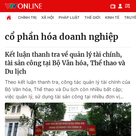
CHÍNH TRỊ
XÃ HỘI
PHÁP LUẬT
THẾ GIỚI
KINH TẾ
TRUYỀ
cổ phần hóa doanh nghiệp
Chuyên mục
Kết luận thanh tra về quản lý tài chính,
Chính trị
tài sản công tại Bộ Văn hóa, Thể thao và
Du lịch
Xã hội
Theo kết luận thanh tra, công tác quản lý tài chính của
Bộ Văn hóa, Thể thao và Du lịch còn nhiều bất cập;
Pháp luật
việc quản lý, sử dụng tài sản công tại nhiều đơn vị...
Y tế
Thế giới