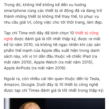
Phim VTV
Trong đó, không thể không kể đến xu hướng
Giải trí
smartphone cùng các thiết bị di động đã và đang trở
Hậu trường
Điện ảnh
thành những thiết bị không thể thay thế, từ phục vụ
Đời sống
Nhân vật
nhu cầu giải trí, công việc cho tới thời trang, làm đẹp.
Âm nhạc
Du lịch
Khán giả
Tạp chí Time mới đây đã bình chọn 10
thiết bị công
Giáo dục
Sao
nghệ
được đánh giá là tốt nhất thập kỷ, được ra mắt
Làm đẹp
Giải sao mai
Tuyển sinh
kể từ năm 2010, và không hề ngạc nhiên khi các sản
Công nghệ
Chất lượng cuộc sống
phẩm thế mạnh của Apple đều xuất hiện trong danh
Học trực tuyến
sách này, với vị trí dẫn đầu thuộc về chiếc iPad (ra
Hitech Công nghệ tương lai
Giao lưu trực tuyến
mắt năm 2010), Apple Watch (ra mắt năm 2015),
Sản phẩm
Apple AirPods (ra mắt năm 2016).
Lịch phát sóng
Thị trường
Ngoài ra, còn nhiều cái tên quen thuộc đến từ Tesla,
Amazon, Google. Dưới đây là 10 thiết bị công nghệ
Tư vấn
được tạp chí Times đánh giá là tốt nhất trong thập kỷ:
Chuyên mục khác
Emagazine
Podcast