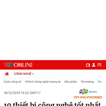
CÔNG NGHỆ
Chính trị
Cuộc sống số
HiTech Công nghệ tương lai
Sản phẩm
Thị trường
Tư vấn
Xã hội
Pháp luật
18/12/2019 13:22 GMT+7
Chuyên mục
Kinh tế
10 thiết bị công nghệ tốt nhất
Thể thao