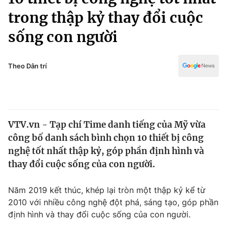
Chính trị
Truyền hình
trong thập kỷ thay đổi cuộc
Văn hóa - Giải trí
Xã hội
sống con người
Y tế
Đời sống
Pháp luật
Công nghệ
Theo Dân trí
Giáo dục
Y tế
Thế giới
VTV.vn - Tạp chí Time danh tiếng của Mỹ vừa
công bố danh sách bình chọn 10 thiết bị công
Tin tức
Kinh tế
nghệ tốt nhất thập kỷ, góp phần định hình và
Thế giới đó đây
thay đổi cuộc sống của con người.
Tài chính
Dữ liệu và đời sống
Câu chuyện quốc tế
Năm 2019 kết thúc, khép lại tròn một thập kỷ kể từ
Thị trường
2010 với nhiều công nghệ đột phá, sáng tạo, góp phần
Truyền hình
Góc doanh nghiệp
định hình và thay đổi cuộc sống của con người.