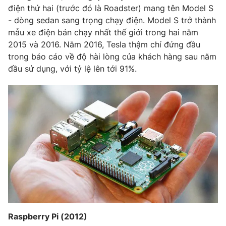
Email:
toasoan@vtv.vn
điện thứ hai (trước đó là Roadster) mang tên Model S
Liên hệ quảng cáo:
024-7300.7108
- dòng sedan sang trọng chạy điện. Model S trở thành
mẫu xe điện bán chạy nhất thế giới trong hai năm
2015 và 2016. Năm 2016, Tesla thậm chí đứng đầu
trong báo cáo về độ hài lòng của khách hàng sau năm
đầu sử dụng, với tỷ lệ lên tới 91%.
® Cấm sao chép dưới mọi hình thức nếu không có sự chấp
thuận bằng văn bản. Ghi rõ nguồn VTV.vn khi phát hành lại
thông tin từ website này.
Raspberry Pi (2012)