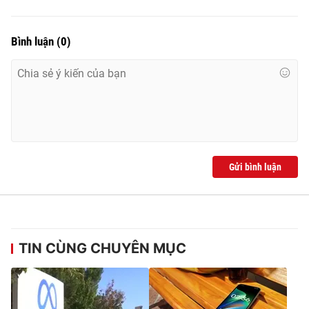
Bình luận
(
0
)
Gửi bình luận
TIN CÙNG CHUYÊN MỤC