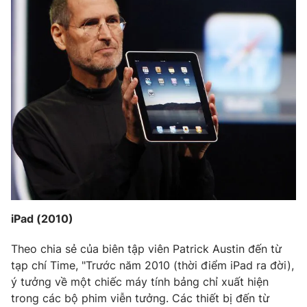
Photo
Infographic
Video
Shorts video
VTV Money
VTV Thể thao
VTV Sức khoẻ
Bất động sản
Thị trường 24h
Tấm lòng Việt
iPad (2010)
VTV4
Vươn mình bằng AI
Theo chia sẻ của biên tập viên Patrick Austin đến từ
VTV9
VTV8
tạp chí Time, "Trước năm 2010 (thời điểm iPad ra đời),
ý tưởng về một chiếc máy tính bảng chỉ xuất hiện
trong các bộ phim viễn tưởng. Các thiết bị đến từ
Liên hệ tòa soạn
English