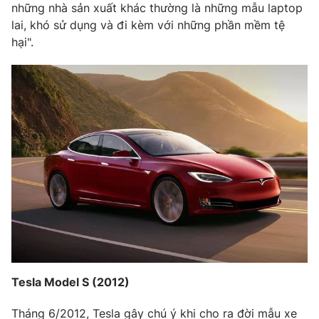
những nhà sản xuất khác thường là những mẫu laptop
lai, khó sử dụng và đi kèm với những phần mềm tệ
hại".
THỜI BÁO VTV
Theo dõi báo trên
Cơ quan chủ quản:
Đài Truyền hình Việt Nam
Cơ quan báo chí:
Thời báo VTV
Giấy phép hoạt động báo in và báo điện tử số 483/GP-BTTTT
cấp ngày 29/12/2023
Tổng Biên tập:
Vũ Thanh Thủy
Phó Tổng Biên tập:
Nguyễn Thị Mỹ Hạnh, Phạm Quốc Thắng,
Nguyễn Trọng Ninh
Tổng đài VTV:
024.38 355 931 - 024.38 355 932
Tesla Model S (2012)
Ðiện thoại Thời báo VTV:
024.66 897 897
Tháng 6/2012, Tesla gây chú ý khi cho ra đời mẫu xe