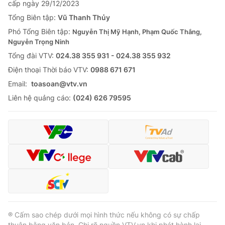
cấp ngày 29/12/2023
Tổng Biên tập:
Vũ Thanh Thủy
Phó Tổng Biên tập:
Nguyễn Thị Mỹ Hạnh, Phạm Quốc Thắng,
Nguyễn Trọng Ninh
Tổng đài VTV:
024.38 355 931 - 024.38 355 932
Ðiện thoại Thời báo VTV:
0988 671 671
Email:
toasoan@vtv.vn
Liên hệ quảng cáo:
(024) 626 79595
® Cấm sao chép dưới mọi hình thức nếu không có sự chấp
thuận bằng văn bản. Ghi rõ nguồn VTV.vn khi phát hành lại