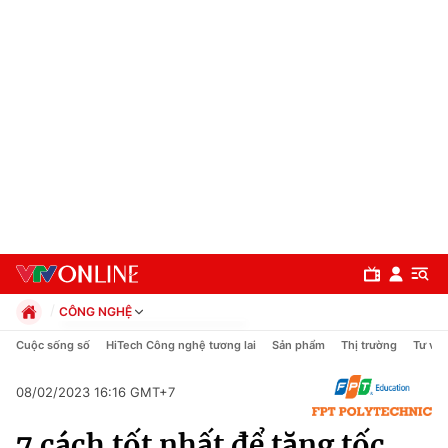
CÔNG NGHỆ
Chính trị
Cuộc sống số
HiTech Công nghệ tương lai
Sản phẩm
Thị trường
Tư vấn
Xã hội
Pháp luật
08/02/2023 16:16 GMT+7
Chuyên mục
Kinh tế
7 cách tốt nhất để tăng tốc
Thể thao