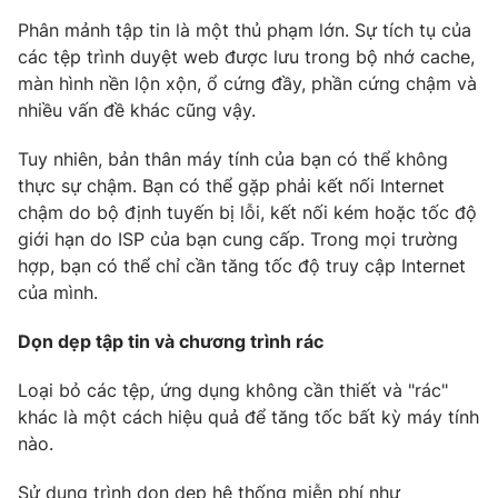
Phim VTV
Giải trí
Phân mảnh tập tin là một thủ phạm lớn. Sự tích tụ của
Hậu trường
các tệp trình duyệt web được lưu trong bộ nhớ cache,
Điện ảnh
màn hình nền lộn xộn, ổ cứng đầy, phần cứng chậm và
Đời sống
Nhân vật
nhiều vấn đề khác cũng vậy.
Âm nhạc
Du lịch
Khán giả
Giáo dục
Tuy nhiên, bản thân máy tính của bạn có thể không
Sao
Làm đẹp
Giải sao mai
thực sự chậm. Bạn có thể gặp phải kết nối Internet
Tuyển sinh
chậm do bộ định tuyến bị lỗi, kết nối kém hoặc tốc độ
Công nghệ
Chất lượng cuộc sống
giới hạn do ISP của bạn cung cấp. Trong mọi trường
Học trực tuyến
Hitech Công nghệ tương lai
hợp, bạn có thể chỉ cần tăng tốc độ truy cập Internet
Giao lưu trực tuyến
của mình.
Sản phẩm
Dọn dẹp tập tin và chương trình rác
Lịch phát sóng
Thị trường
Loại bỏ các tệp, ứng dụng không cần thiết và "rác"
Tư vấn
khác là một cách hiệu quả để tăng tốc bất kỳ máy tính
Chuyên mục khác
nào.
Emagazine
Podcast
Sử dụng trình dọn dẹp hệ thống miễn phí như