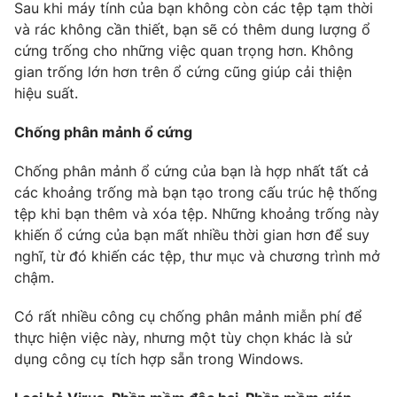
Email:
toasoan@vtv.vn
Sau khi máy tính của bạn không còn các tệp tạm thời
Liên hệ quảng cáo:
024-7300.7108
và rác không cần thiết, bạn sẽ có thêm dung lượng ổ
cứng trống cho những việc quan trọng hơn. Không
gian trống lớn hơn trên ổ cứng cũng giúp cải thiện
hiệu suất.
Chống phân mảnh ổ cứng
Chống phân mảnh ổ cứng của bạn là hợp nhất tất cả
các khoảng trống mà bạn tạo trong cấu trúc hệ thống
tệp khi bạn thêm và xóa tệp. Những khoảng trống này
khiến ổ cứng của bạn mất nhiều thời gian hơn để suy
nghĩ, từ đó khiến các tệp, thư mục và chương trình mở
® Cấm sao chép dưới mọi hình thức nếu không có sự chấp
chậm.
thuận bằng văn bản. Ghi rõ nguồn VTV.vn khi phát hành lại
thông tin từ website này.
Có rất nhiều công cụ chống phân mảnh miễn phí để
thực hiện việc này, nhưng một tùy chọn khác là sử
dụng công cụ tích hợp sẵn trong Windows.