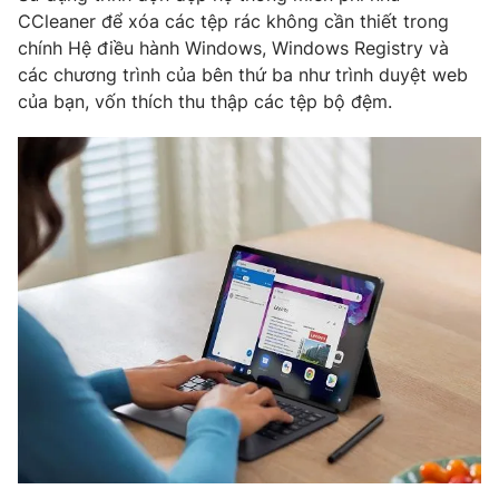
CCleaner để xóa các tệp rác không cần thiết trong
Photo
Infographic
chính Hệ điều hành Windows, Windows Registry và
các chương trình của bên thứ ba như trình duyệt web
Video
Shorts video
của bạn, vốn thích thu thập các tệp bộ đệm.
VTV Money
VTV Thể thao
VTV Sức khoẻ
Bất động sản
Thị trường 24h
Tấm lòng Việt
VTV4
Vươn mình bằng AI
VTV9
VTV8
Liên hệ tòa soạn
English