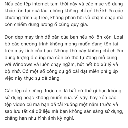
Nếu các tệp internet tạm thời này và các mục vô dụng
khác tồn tại quá lâu, chúng không chỉ có thể khiến các
chương trình bị treo, không phản hồi và chậm chạp mà
còn chiếm dung lượng ổ cứng quý giá.
THỜI BÁO VTV
Dọn dẹp máy tính để bàn của bạn nếu nó lộn xộn. Loại
bỏ các chương trình không mong muốn đang tồn tại
Theo dõi báo trên
trên máy tính của bạn. Những thứ này không chỉ chiếm
dung lượng ổ cứng mà còn có thể tự động mở cùng
Cơ quan chủ quản:
Đài Truyền hình Việt Nam
với Windows và luôn chạy ngầm, hút hết bộ xử lý và
Cơ quan báo chí:
Thời báo VTV
bộ nhớ. Có một số công cụ gỡ cài đặt miễn phí giúp
Giấy phép hoạt động báo in và báo điện tử số 483/GP-BTTTT
việc này thực sự dễ dàng.
cấp ngày 29/12/2023
Các tệp rác cũng được coi là bất cứ thứ gì bạn không
Tổng Biên tập:
Vũ Thanh Thủy
sử dụng hoặc không muốn nữa. Vì vậy, hãy xóa các
Phó Tổng Biên tập:
Nguyễn Thị Mỹ Hạnh, Phạm Quốc Thắng,
tệp video cũ mà bạn đã tải xuống một năm trước và
Nguyễn Trọng Ninh
sao lưu tất cả dữ liệu mà bạn không sẵn sàng sử dụng,
Tổng đài VTV:
024.38 355 931 - 024.38 355 932
chẳng hạn như hình ảnh kỳ nghỉ.
Ðiện thoại Thời báo VTV:
024.66 897 897