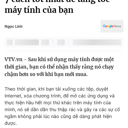
Chính trị
Truyền hình
máy tính của bạn
Văn hóa - Giải trí
Xã hội
Y tế
Ngọc Linh
Đời sống
Pháp luật
Công nghệ
Giáo dục
Y tế
VTV.vn - Sau khi sử dụng máy tính được một
thời gian, bạn có thể nhận thấy rằng nó chạy
Thế giới
chậm hơn so với khi bạn mới mua.
Tin tức
Kinh tế
Theo thời gian, khi bạn tải xuống các tệp, duyệt
Thế giới đó đây
Internet, xóa chương trình, để mở các ứng dụng và
Tài chính
Dữ liệu và đời sống
thực hiện hầu hết mọi thứ khác trên máy tính của
Câu chuyện quốc tế
Thị trường
mình, nó sẽ dần dần thu thập rác và gây ra các sự cố
ngầm không phải lúc nào cũng dễ dàng phát hiện
Truyền hình
Góc doanh nghiệp
được.