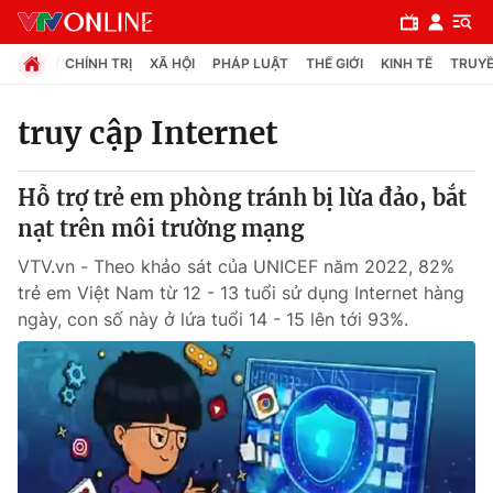
CHÍNH TRỊ
XÃ HỘI
PHÁP LUẬT
THẾ GIỚI
KINH TẾ
TRUYỀ
truy cập Internet
Chuyên mục
Hỗ trợ trẻ em phòng tránh bị lừa đảo, bắt
Chính trị
nạt trên môi trường mạng
VTV.vn - Theo khảo sát của UNICEF năm 2022, 82%
Xã hội
trẻ em Việt Nam từ 12 - 13 tuổi sử dụng Internet hàng
ngày, con số này ở lứa tuổi 14 - 15 lên tới 93%.
Pháp luật
Y tế
Thế giới