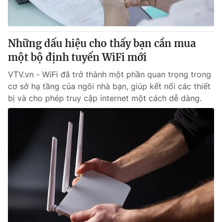
Giấy phép hoạt động báo in và báo điện tử số 483/GP-BTTTT
cấp ngày 29/12/2023
Tổng Biên tập:
Vũ Thanh Thủy
Những dấu hiệu cho thấy bạn cần mua
Phó Tổng Biên tập:
Nguyễn Thị Mỹ Hạnh, Phạm Quốc Thắng,
một bộ định tuyến WiFi mới
Nguyễn Trọng Ninh
Tổng đài VTV:
024.38 355 931 - 024.38 355 932
VTV.vn - WiFi đã trở thành một phần quan trọng trong
Ðiện thoại Thời báo VTV:
024.66 897 897
cơ sở hạ tầng của ngôi nhà bạn, giúp kết nối các thiết
Email:
toasoan@vtv.vn
bị và cho phép truy cập internet một cách dễ dàng.
Liên hệ quảng cáo:
024-7300.7108