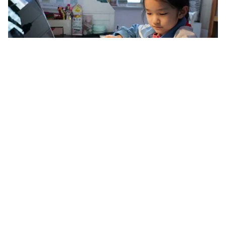
Tin mới
Video
Live
Emagazine
Trang chủ
VNPT là nhà mạng có tốc độ truy cập
Internet cáp quang tốt nhất trong Quý I
năm 2020
VTV.vn - VNPT tiếp tục dẫn đầu về chất lượng băng
thông rộng cố định (Internet cáp quang) tại Việt Nam,
theo một công bố mới đây của Trung tâm Internet...