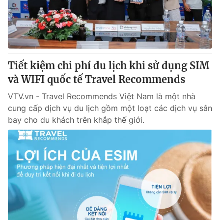
Giao lưu trực tuyến
Sản phẩm
Lịch phát sóng
Thị trường
Tư vấn
Tiết kiệm chi phí du lịch khi sử dụng SIM
Chuyên mục khác
và WIFI quốc tế Travel Recommends
Emagazine
Podcast
VTV.vn - Travel Recommends Việt Nam là một nhà
cung cấp dịch vụ du lịch gồm một loạt các dịch vụ sân
Photo
Infographic
bay cho du khách trên khắp thế giới.
Video
Shorts video
VTV Money
VTV Thể thao
VTV Sức khoẻ
Bất động sản