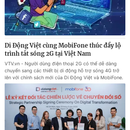
Tin tức
Kinh tế
Thế giới đó đây
Tài chính
Dữ liệu và đời sống
Câu chuyện quốc tế
Thị trường
Di Động Việt cùng MobiFone thúc đẩy lộ
Truyền hình
Góc doanh nghiệp
trình tắt sóng 2G tại Việt Nam
Phim VTV
Giải trí
VTV.vn - Người dùng điện thoại 2G có thể dễ dàng
Hậu trường
chuyển sang các thiết bị di động hỗ trợ sóng 4G trở
Điện ảnh
lên với chính sách mới của Di Động Việt và MobiFone.
Đời sống
Nhân vật
Âm nhạc
Du lịch
Khán giả
Giáo dục
Sao
Làm đẹp
Giải sao mai
Tuyển sinh
Công nghệ
Chất lượng cuộc sống
Học trực tuyến
Hitech Công nghệ tương lai