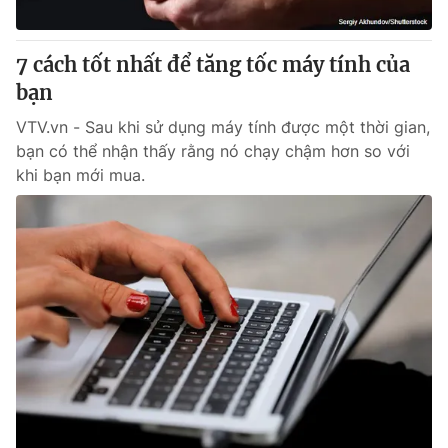
® Cấm sao chép dưới mọi hình thức nếu không có sự chấp
7 cách tốt nhất để tăng tốc máy tính của
thuận bằng văn bản. Ghi rõ nguồn VTV.vn khi phát hành lại
bạn
thông tin từ website này.
VTV.vn - Sau khi sử dụng máy tính được một thời gian,
bạn có thể nhận thấy rằng nó chạy chậm hơn so với
khi bạn mới mua.