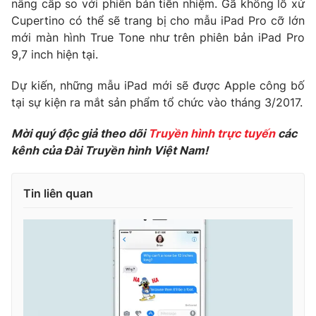
nâng cấp so với phiên bản tiền nhiệm. Gã khổng lồ xứ
Cupertino có thể sẽ trang bị cho mẫu iPad Pro cỡ lớn
Photo
Infographic
mới màn hình True Tone như trên phiên bản iPad Pro
9,7 inch hiện tại.
Video
Shorts video
Dự kiến, những mẫu iPad mới sẽ được Apple công bố
tại sự kiện ra mắt sản phẩm tổ chức vào tháng 3/2017.
VTV Money
VTV Thể thao
Mời quý độc giả theo dõi
Truyền hình trực tuyến
các
VTV Sức khoẻ
Bất động sản
kênh của Đài Truyền hình Việt Nam!
Thị trường 24h
Tấm lòng Việt
Tin liên quan
VTV4
Vươn mình bằng AI
VTV9
VTV8
Liên hệ tòa soạn
English