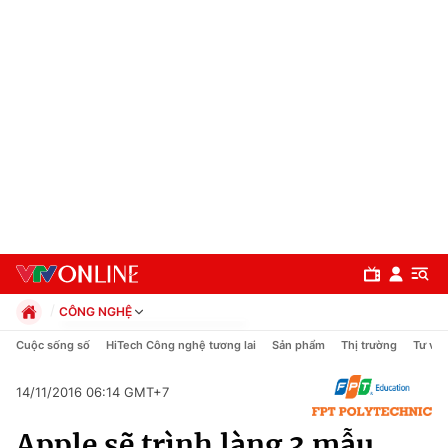
CÔNG NGHỆ
Chính trị
Cuộc sống số
HiTech Công nghệ tương lai
Sản phẩm
Thị trường
Tư vấn
Xã hội
Pháp luật
14/11/2016 06:14 GMT+7
Chuyên mục
Kinh tế
Apple sẽ trình làng 3 mẫu
Thể thao