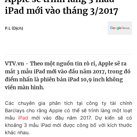
Chính trị
Truyền hình
iPad mới vào tháng 3/2017
Văn hóa - Giải trí
Xã hội
Y tế
P.L (Dịch)
Đời sống
Pháp luật
Công nghệ
Giáo dục
Y tế
VTV.vn - Theo một nguồn tin rò rỉ, Apple sẽ ra
mắt 3 mẫu iPad mới vào đầu năm 2017, trong đó
Thế giới
điểm nhấn là phiên bản iPad 10,9 inch không
Tin tức
viền màn hình.
Kinh tế
Thế giới đó đây
Các chuyên gia phân tích tại công ty tài chính
Tài chính
Dữ liệu và đời sống
Câu chuyện quốc tế
Barclays cho rằng Apple có thể sẽ trình làng một loạt
Thị trường
mẫu
iPad
mới vào đầu năm 2017. Dự kiến sẽ có
khoảng 3 mẫu iPad mới được công bố với kích thước
Truyền hình
Góc doanh nghiệp
khác nhau.