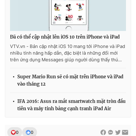
THỜI BÁO VTV
Đã có thể cập nhật lên iOS 10 trên iPhone và iPad
VTV.vn - Bản cập nhật iOS 10 mang tới iPhone và iPad
nhiều tính năng hấp dẫn, đặc biệt là những đổi mới
Theo dõi báo trên
trên ứng dụng Messages giúp người dùng thấy thú...
Cơ quan chủ quản:
Đài Truyền hình Việt Nam
Super Mario Run sẽ có mặt trên iPhone và iPad
vào tháng 12
Cơ quan báo chí:
Thời báo VTV
Giấy phép hoạt động báo in và báo điện tử số 483/GP-BTTTT
cấp ngày 29/12/2023
IFA 2016: Asus ra mắt smartwatch mặt tròn đầu
Tổng Biên tập:
Vũ Thanh Thủy
tiên và máy tính bảng cạnh tranh iPad Air
Phó Tổng Biên tập:
Nguyễn Thị Mỹ Hạnh, Phạm Quốc Thắng,
Nguyễn Trọng Ninh
Tổng đài VTV:
024.38 355 931 - 024.38 355 932
0
0