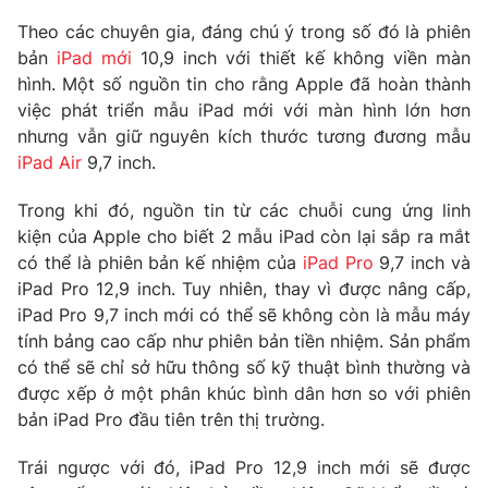
Phim VTV
Giải trí
Theo các chuyên gia, đáng chú ý trong số đó là phiên
Hậu trường
bản
iPad mới
10,9 inch với thiết kế không viền màn
Điện ảnh
hình. Một số nguồn tin cho rằng Apple đã hoàn thành
Đời sống
Nhân vật
việc phát triển mẫu iPad mới với màn hình lớn hơn
Âm nhạc
Du lịch
nhưng vẫn giữ nguyên kích thước tương đương mẫu
Khán giả
Giáo dục
Sao
iPad Air
9,7 inch.
Làm đẹp
Giải sao mai
Tuyển sinh
Trong khi đó, nguồn tin từ các chuỗi cung ứng linh
Công nghệ
Chất lượng cuộc sống
kiện của Apple cho biết 2 mẫu iPad còn lại sắp ra mắt
Học trực tuyến
Hitech Công nghệ tương lai
có thể là phiên bản kế nhiệm của
iPad Pro
9,7 inch và
Giao lưu trực tuyến
iPad Pro 12,9 inch. Tuy nhiên, thay vì được nâng cấp,
Sản phẩm
iPad Pro 9,7 inch mới có thể sẽ không còn là mẫu máy
Lịch phát sóng
tính bảng cao cấp như phiên bản tiền nhiệm. Sản phẩm
Thị trường
có thể sẽ chỉ sở hữu thông số kỹ thuật bình thường và
Tư vấn
được xếp ở một phân khúc bình dân hơn so với phiên
bản iPad Pro đầu tiên trên thị trường.
Chuyên mục khác
Emagazine
Podcast
Trái ngược với đó, iPad Pro 12,9 inch mới sẽ được