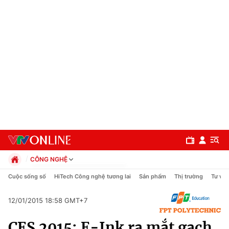
CÔNG NGHỆ
Chính trị
Cuộc sống số
HiTech Công nghệ tương lai
Sản phẩm
Thị trường
Tư vấn
Xã hội
Pháp luật
12/01/2015 18:58 GMT+7
Chuyên mục
Kinh tế
CES 2015: E-Ink ra mắt gạch
Thể thao