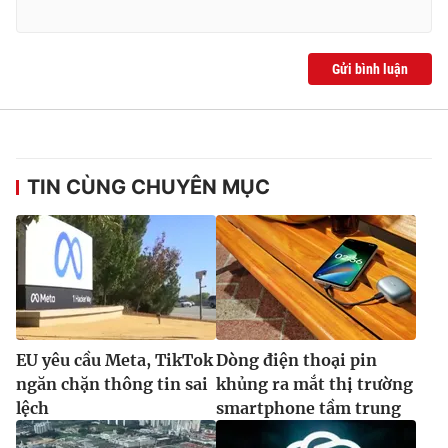
Ðiện thoại Thời báo VTV:
024.66 897 897
Email:
toasoan@vtv.vn
Liên hệ quảng cáo:
024-7300.7108
Gửi bình luận
TIN CÙNG CHUYÊN MỤC
® Cấm sao chép dưới mọi hình thức nếu không có sự chấp
EU yêu cầu Meta, TikTok
Dòng điện thoại pin
thuận bằng văn bản. Ghi rõ nguồn VTV.vn khi phát hành lại
ngăn chặn thông tin sai
khủng ra mắt thị trường
thông tin từ website này.
lệch
smartphone tầm trung