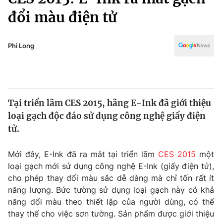
Chính trị
Truyền hình
đổi màu điện tử
Văn hóa - Giải trí
Xã hội
Y tế
Phi Long
Đời sống
Pháp luật
Công nghệ
Giáo dục
Y tế
Tại triển lãm CES 2015, hãng E-Ink đã giới thiệu
loại gạch độc đáo sử dụng công nghệ giấy điện
Thế giới
tử.
Tin tức
Kinh tế
Mới đây, E-Ink đã ra mắt tại triển lãm
CES 2015
một
Thế giới đó đây
loại gạch mới sử dụng công nghệ E-Ink (giấy điện tử),
Tài chính
Dữ liệu và đời sống
cho phép thay đổi màu sắc dễ dàng mà chỉ tốn rất ít
Câu chuyện quốc tế
Thị trường
năng lượng. Bức tường sử dụng loại gạch này có khả
năng đổi màu theo thiết lập của người dùng, có thể
Truyền hình
Góc doanh nghiệp
thay thế cho việc sơn tường. Sản phẩm được giới thiệu