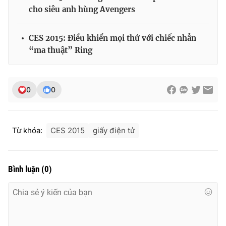
cho siêu anh hùng Avengers
CES 2015: Điều khiển mọi thứ với chiếc nhẫn
THỜI BÁO VTV
“ma thuật” Ring
0
0
Theo dõi báo trên
Cơ quan chủ quản:
Đài Truyền hình Việt Nam
Từ khóa:
CES 2015
giấy điện tử
Cơ quan báo chí:
Thời báo VTV
Giấy phép hoạt động báo in và báo điện tử số 483/GP-BTTTT
cấp ngày 29/12/2023
Bình luận
(
0
)
Tổng Biên tập:
Vũ Thanh Thủy
Phó Tổng Biên tập:
Nguyễn Thị Mỹ Hạnh, Phạm Quốc Thắng,
Nguyễn Trọng Ninh
Tổng đài VTV:
024.38 355 931 - 024.38 355 932