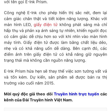
Phim VTV
với tên gọi E-Ink Prism.
Giải trí
Hậu trường
Công nghệ E-Ink cho phép hiển thị sắc nét, đem lại
Điện ảnh
cảm giác chân thật và tiết kiệm năng lượng. Khác với
Đời sống
Nhân vật
màn hình LED,
giấy điện tử
không phát sáng mà chỉ
Âm nhạc
Du lịch
hấp thụ và phản xạ ánh sáng tự nhiên, khiến người đọc
Khán giả
Giáo dục
Sao
có cảm giác dễ chịu hơn so với khi nhìn vào màn hình
Làm đẹp
Giải sao mai
máy tính. Giấy điện tử được làm bằng chất liệu dẻo,
Tuyển sinh
nhẹ và có khả năng uốn dễ dàng. Bên cạnh đó, các
Công nghệ
Chất lượng cuộc sống
điểm ảnh trên giấy điện tử có khẳ năng giữ nguyên
Học trực tuyến
Hitech Công nghệ tương lai
trạng thái mà không cần nguồn năng lượng.
Giao lưu trực tuyến
Sản phẩm
E-Ink Prism hứa hẹn sẽ thay thế việc sơn tường vất vả
và tốn kém. Dự kiến, sản phẩm sẽ được bán ra thị
Lịch phát sóng
Thị trường
trường vào cuối năm 2015.
Tư vấn
Mời quý độc giả theo dõi
Truyền hình trực tuyến
các
Chuyên mục khác
kênh của Đài Truyền hình Việt Nam.
Emagazine
Podcast