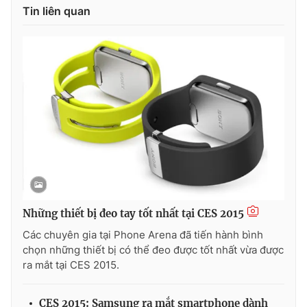
Tin liên quan
Photo
Infographic
Video
Shorts video
VTV Money
VTV Thể thao
VTV Sức khoẻ
Bất động sản
Thị trường 24h
Tấm lòng Việt
Những thiết bị đeo tay tốt nhất tại CES 2015
VTV4
Vươn mình bằng AI
Các chuyên gia tại Phone Arena đã tiến hành bình
chọn những thiết bị có thể đeo được tốt nhất vừa được
VTV9
VTV8
ra mắt tại CES 2015.
Liên hệ tòa soạn
English
CES 2015: Samsung ra mắt smartphone dành