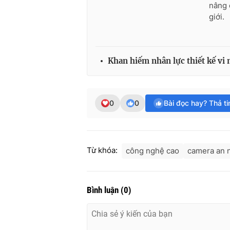
nâng 
giới.
Khan hiếm nhân lực thiết kế vi
0
0
Bài đọc hay? Thả t
Từ khóa:
công nghệ cao
camera an 
Bình luận
(
0
)