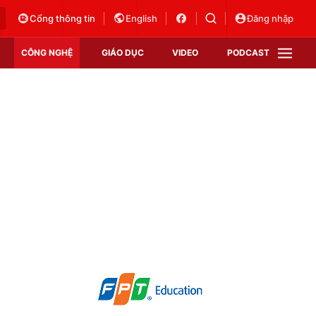
Cổng thông tin
English
Đăng nhập
CÔNG NGHỆ
GIÁO DỤC
VIDEO
PODCAST
VTV Money
VTV Thể thao
VTV Sức khoẻ
Bất động sản
Thị trường 24h
Tấm lòng Việt
Vươn mình bằng AI
VTV4
VTV8
VTV9
Lịch phát sóng
Giao lưu trực tuyến
Sự kiện