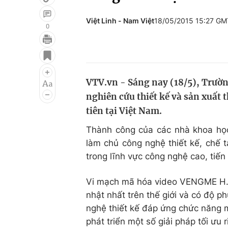
Việt Linh - Nam Việt
18/05/2015 15:27 G
0
Giải trí
Đời sống
Điện ảnh
Du lịch
VTV.vn - Sáng nay (18/5), Trườ
Âm nhạc
Làm đẹp
nghiên cứu thiết kế và sản xuất
Sao
Chất lượng cuộc sốn
tiên tại Việt Nam.
Thành công của các nhà khoa học 
làm chủ công nghệ thiết kế, chế 
trong lĩnh vực công nghệ cao, tiến 
Vi mạch mã hóa video VENGME H.2
nhật nhất trên thế giới và có độ p
nghệ thiết kế đáp ứng chức năng 
phát triển một số giải pháp tối ưu r