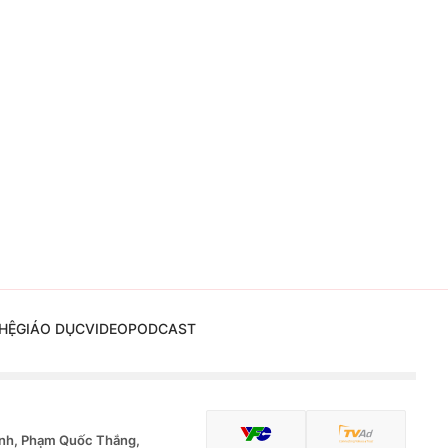
HỆ
GIÁO DỤC
VIDEO
PODCAST
nh, Phạm Quốc Thắng,