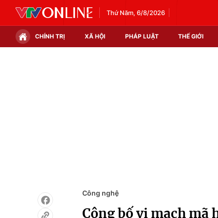
Thứ Năm, 6/8/2026
CHÍNH TRỊ
XÃ HỘI
PHÁP LUẬT
THẾ GIỚI
Chính trị
Xã hội
Thế giới
Kinh tế
Tin tức
Tài chính
Thế giới đó đây
Thị trường
Câu chuyện quốc tế
Góc doanh nghiệp
Dữ liệu và đời sống
Công nghệ
Công bố vi mạch mã h