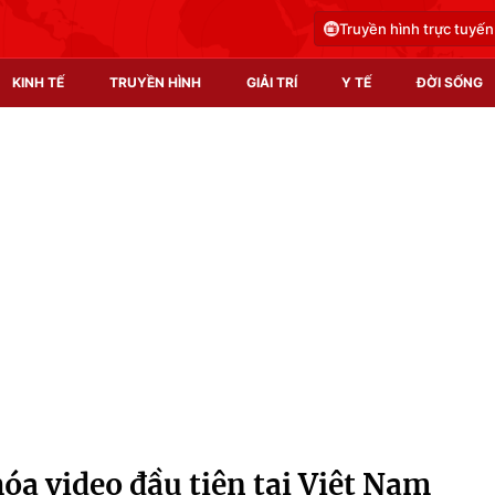
Truyền hình trực tuyến
KINH TẾ
TRUYỀN HÌNH
GIẢI TRÍ
Y TẾ
ĐỜI SỐNG
Pháp luật
Y tế
Truyền hình
Multimedia
Phim VTV
Video
Hậu trường
Shorts video
Nhân vật
Podcast
Khán giả
EMagazine
Giải sao mai
Photo
óa video đầu tiên tại Việt Nam
Infographic