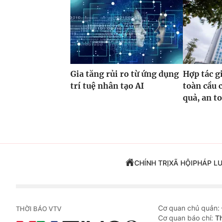
Gia tăng rủi ro từ ứng dụng
Hợp tác g
trí tuệ nhân tạo AI
toàn cầu 
quả, an t
CHÍNH TRỊ
XÃ HỘI
PHÁP L
Cơ quan chủ quản:
THỜI BÁO VTV
Cơ quan báo chí:
T