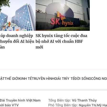
iúp doanh nghiệp
SK hynix tăng tốc cuộc đua
chuyển đổi AI hiệu
bộ nhớ AI với chuẩn HBF
oàn
mới
UẬT
THẾ GIỚI
KINH TẾ
TRUYỀN HÌNH
GIẢI TRÍ
Y TẾ
ĐỜI SỐNG
CÔNG NG
Đài Truyền hình Việt Nam
Tổng Biên tập:
Vũ Thanh Thủy
hời báo VTV
Phó Tổng Biên tập:
Nguyễn Thị Mỹ Hạ