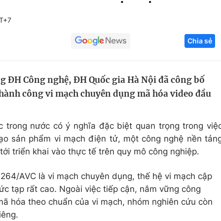
Góc ảnh
MT+7
Chia sẻ
Giáo dục
Công nghệ
Tuyển sinh
Hitech Công ng
ng ĐH Công nghệ, ĐH Quốc gia Hà Nội đã công bố
Học trực tuyến
Sản phẩm
 thành công vi mạch chuyên dụng mã hóa video đầu
g
Thị trường
Tư vấn
trong nước có ý nghĩa đặc biệt quan trọng trong việ
tạo sản phẩm vi mạch điện tử, một công nghệ nền tản
tới triển khai vào thực tế trên quy mô công nghiệp.
64/AVC là vi mạch chuyên dụng, thế hệ vi mạch cập
hức tạp rất cao. Ngoài việc tiếp cận, nắm vững công
mã hóa theo chuẩn của vi mạch, nhóm nghiên cứu còn
iêng.