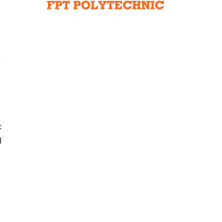
Liên hệ toà soạn
hệ tương lai
c
g