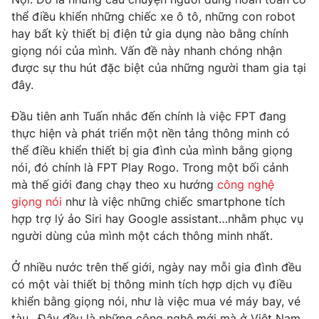
Phim VTV
Giải trí
thể điều khiển những chiếc xe ô tô, những con robot
Hậu trường
hay bất kỳ thiết bị điện tử gia dụng nào bằng chính
Điện ảnh
giọng nói của mình. Vấn đề này nhanh chóng nhận
Đời sống
Nhân vật
được sự thu hút đặc biệt của những người tham gia tại
Âm nhạc
đây.
Du lịch
Khán giả
Giáo dục
Sao
Làm đẹp
Đầu tiên anh Tuấn nhắc đến chính là việc FPT đang
Giải sao mai
Tuyển sinh
thực hiện và phát triển một nền tảng thông minh có
Công nghệ
Chất lượng cuộc sống
thể điều khiển thiết bị gia đình của mình bằng giọng
Học trực tuyến
nói, đó chính là FPT Play Rogo. Trong một bối cảnh
Hitech Công nghệ tương lai
Giao lưu trực tuyến
mà thế giới đang chạy theo xu hướng
công nghệ
Sản phẩm
giọng nói
như là việc những chiếc smartphone tích
hợp trợ lý ảo Siri hay Google assistant…nhằm phục vụ
Lịch phát sóng
Thị trường
người dùng của mình một cách thông minh nhất.
Tư vấn
Ở nhiều nước trên thế giới, ngày nay mỗi gia đình đều
Chuyên mục khác
có một vài thiết bị thông minh tích hợp dịch vụ điều
Emagazine
Podcast
khiển bằng giọng nói, như là việc mua vé máy bay, vé
tàu…Đây đều là những công nghệ mới mà ở Việt Nam