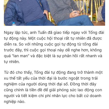
Ðiện thoại Thời báo VTV:
024.66 897 897
Email:
toasoan@vtv.vn
Liên hệ quảng cáo:
024-7300.7108
Ngay lập tức, anh Tuấn đã giao tiếp ngay với Tổng đài
tự động này. Một cuộc hội thoại rất tự nhiên đã được
diễn ra. So với những cuộc gọi tự động từ tổng đài
trước đây, thì cuộc gọi thoại này dễ nghe hơn, không
quá "lan man" và đặc biệt là sự phản hồi rất nhanh và
tự nhiên.
Từ đó cho thấy, Tổng đài tự động đang trở thành một
xu thế tất yếu của thời đại là bước ngoặt trong trải
nghiệm của người dùng thời đại số. Đồng thời đây
® Cấm sao chép dưới mọi hình thức nếu không có sự chấp
cũng chính là tiền đề để giải phóng sức lao động con
thuận bằng văn bản. Ghi rõ nguồn VTV.vn khi phát hành lại
thông tin từ website này.
người và tiết kiệm chi phí nhân lực cho bất cứ doanh
nghiệp nào.