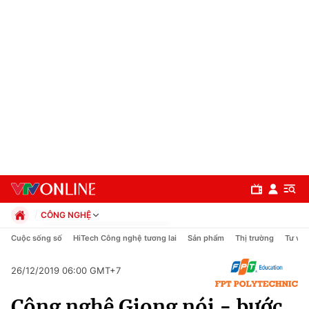
CÔNG NGHỆ
Chính trị
Cuộc sống số
HiTech Công nghệ tương lai
Sản phẩm
Thị trường
Tư vấn
Xã hội
Pháp luật
26/12/2019 06:00 GMT+7
Chuyên mục
Kinh tế
Công nghệ Giọng nói - bước
Thể thao