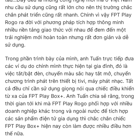
nhu cầu sử dụng cũng rất lớn cho nên thị trường chắc
Photo
Infographic
chắn phát triển cũng rất nhanh. Chính vì vậy FPT Play
Rogo ra đời với phương pháp tích hợp thông minh
Video
Shorts video
nhiều nền tảng giao thức với nhau để đem đến một
trải nghiệm mới hoàn toàn nhưng rất đơn giản và dễ
sử dụng.
VTV Money
VTV Thể thao
Trong phần trình bày của mình, anh Tuấn trực tiếp đưa
VTV Sức khoẻ
Bất động sản
các ví dụ do chính mình thực hiện tại gia đình, đó là
việc tắt/bật đèn, chuyển màu sắc hay tắt mở, chuyển
chương trình phát trên thiết bị tivi, máy phát nhạc. Tất
Thị trường 24h
Tấm lòng Việt
cả đều chỉ cần sử dụng giọng nói qua chiếc điều khiển
từ xa của FPT Play Box+. Anh Tuấn chia sẻ rằng, trong
VTV4
Vươn mình bằng AI
thời gian tới khi mà FPT Play Rogo phối hợp với nhiều
doanh nghiệp khác trong và ngoài nước để tích hợp
các sản phẩm điện tử gia dụng thì chắc chắn chiếc
VTV9
VTV8
FPT Play Box+ hiện nay còn làm được nhiều điều hơn
thế nữa.
Liên hệ tòa soạn
English