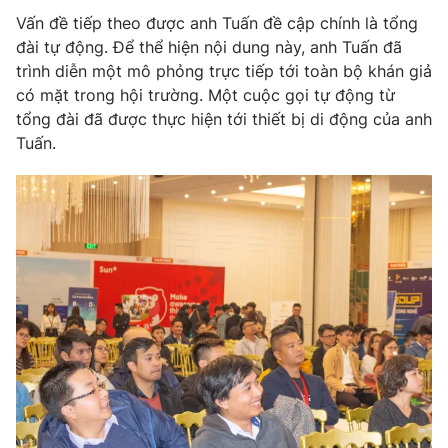
Vấn đề tiếp theo được anh Tuấn đề cập chính là tổng
đài tự động. Để thể hiện nội dung này, anh Tuấn đã
trình diễn một mô phỏng trực tiếp tới toàn bộ khán giả
có mặt trong hội trường. Một cuộc gọi tự động từ
THỜI BÁO VTV
tổng đài đã được thực hiện tới thiết bị di động của anh
Tuấn.
Theo dõi báo trên
Cơ quan chủ quản:
Đài Truyền hình Việt Nam
Cơ quan báo chí:
Thời báo VTV
Giấy phép hoạt động báo in và báo điện tử số 483/GP-BTTTT
cấp ngày 29/12/2023
Tổng Biên tập:
Vũ Thanh Thủy
Phó Tổng Biên tập:
Nguyễn Thị Mỹ Hạnh, Phạm Quốc Thắng,
Nguyễn Trọng Ninh
Tổng đài VTV:
024.38 355 931 - 024.38 355 932