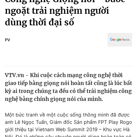
Chính trị
Truyền hình
ngoặt trải nghiệm người
Văn hóa - Giải trí
Xã hội
dùng thời đại số
Y tế
Đời sống
Pháp luật
Công nghệ
PV
Giáo dục
Y tế
Thế giới
VTV.vn - Khi cuộc cách mạng công nghệ thời
giao tiếp bằng giọng nói hoàn tất cũng là lúc bất
Tin tức
Kinh tế
kỳ ai trong chúng ta đều có thể trải nghiệm công
Thế giới đó đây
nghệ bằng chính giọng nói của mình.
Tài chính
Dữ liệu và đời sống
Câu chuyện quốc tế
Một bức tranh về một cuộc sống thông minh đã được
Thị trường
anh Lê Ngọc Tuấn, Giám đốc Sản phẩm FPT Play Rogo
Truyền hình
Góc doanh nghiệp
giới thiệu tại Vietnam Web Summit 2019 – Khu vực Hà
Nội. Đó là những câu chuyện người dùng hoàn toàn có