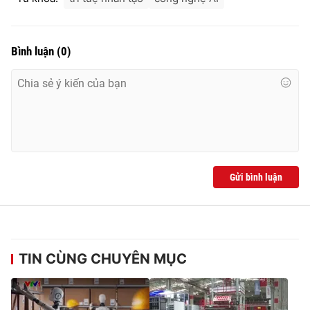
Bình luận
(
0
)
Gửi bình luận
TIN CÙNG CHUYÊN MỤC