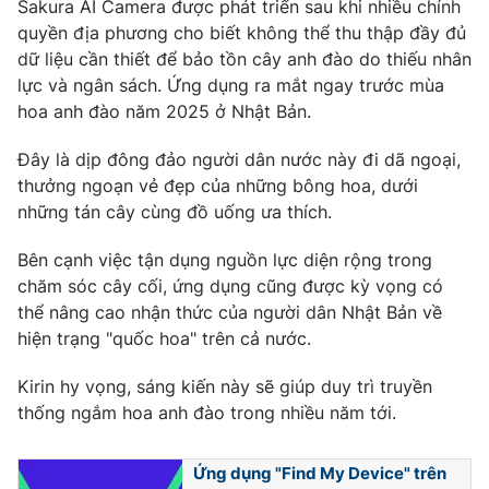
Sakura AI Camera được phát triển sau khi nhiều chính
quyền địa phương cho biết không thể thu thập đầy đủ
dữ liệu cần thiết để bảo tồn cây anh đào do thiếu nhân
lực và ngân sách. Ứng dụng ra mắt ngay trước mùa
THỜI BÁO VTV
hoa anh đào năm 2025 ở Nhật Bản.
Đây là dịp đông đảo người dân nước này đi dã ngoại,
thưởng ngoạn vẻ đẹp của những bông hoa, dưới
Theo dõi báo trên
những tán cây cùng đồ uống ưa thích.
Bên cạnh việc tận dụng nguồn lực diện rộng trong
Cơ quan chủ quản:
Đài Truyền hình Việt Nam
chăm sóc cây cối, ứng dụng cũng được kỳ vọng có
Cơ quan báo chí:
Thời báo VTV
thể nâng cao nhận thức của người dân Nhật Bản về
Giấy phép hoạt động báo in và báo điện tử số 483/GP-BTTTT
hiện trạng "quốc hoa" trên cả nước.
cấp ngày 29/12/2023
Kirin hy vọng, sáng kiến này sẽ giúp duy trì truyền
Tổng Biên tập:
Vũ Thanh Thủy
thống ngắm hoa anh đào trong nhiều năm tới.
Phó Tổng Biên tập:
Nguyễn Thị Mỹ Hạnh, Phạm Quốc Thắng,
Nguyễn Trọng Ninh
Tổng đài VTV:
024.38 355 931 - 024.38 355 932
Ứng dụng "Find My Device" trên