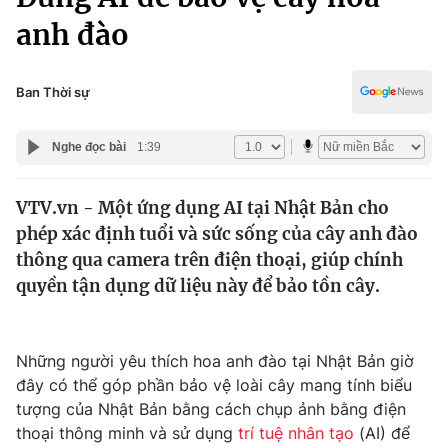
Chính trị
Truyền hình
anh đào
Văn hóa - Giải trí
Xã hội
Y tế
Ban Thời sự
Đời sống
Pháp luật
Công nghệ
Nghe đọc bài
1:39
Giáo dục
Y tế
VTV.vn - Một ứng dụng AI tại Nhật Bản cho
phép xác định tuổi và sức sống của cây anh đào
Thế giới
thông qua camera trên điện thoại, giúp chính
Tin tức
quyền tận dụng dữ liệu này để bảo tồn cây.
Kinh tế
Thế giới đó đây
Tài chính
Dữ liệu và đời sống
Câu chuyện quốc tế
Những người yêu thích hoa anh đào tại Nhật Bản giờ
Thị trường
đây có thể góp phần bảo vệ loài cây mang tính biểu
tượng của Nhật Bản bằng cách chụp ảnh bằng điện
Truyền hình
Góc doanh nghiệp
thoại thông minh và sử dụng
trí tuệ nhân tạo
(AI) để