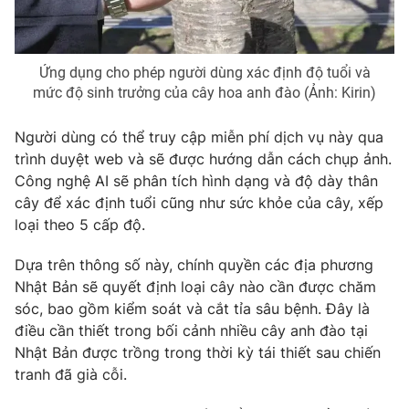
Photo
Infographic
Ứng dụng cho phép người dùng xác định độ tuổi và
Video
Shorts video
mức độ sinh trưởng của cây hoa anh đào (Ảnh: Kirin)
VTV Money
VTV Thể thao
Người dùng có thể truy cập miễn phí dịch vụ này qua
trình duyệt web và sẽ được hướng dẫn cách chụp ảnh.
Công nghệ AI sẽ phân tích hình dạng và độ dày thân
VTV Sức khoẻ
Bất động sản
cây để xác định tuổi cũng như sức khỏe của cây, xếp
loại theo 5 cấp độ.
Thị trường 24h
Tấm lòng Việt
Dựa trên thông số này, chính quyền các địa phương
Nhật Bản sẽ quyết định loại cây nào cần được chăm
VTV4
Vươn mình bằng AI
sóc, bao gồm kiểm soát và cắt tỉa sâu bệnh. Đây là
điều cần thiết trong bối cảnh nhiều cây anh đào tại
VTV9
VTV8
Nhật Bản được trồng trong thời kỳ tái thiết sau chiến
tranh đã già cỗi.
Liên hệ tòa soạn
English