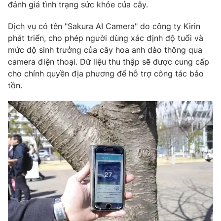
Phim VTV
đánh giá tình trạng sức khỏe của cây.
Giải trí
Hậu trường
Dịch vụ có tên "Sakura AI Camera" do công ty Kirin
Điện ảnh
phát triển, cho phép người dùng xác định độ tuổi và
Đời sống
Nhân vật
mức độ sinh trưởng của cây hoa anh đào thông qua
Âm nhạc
Du lịch
camera điện thoại. Dữ liệu thu thập sẽ được cung cấp
Khán giả
Giáo dục
Sao
cho chính quyền địa phương để hỗ trợ công tác bảo
Làm đẹp
Giải sao mai
tồn.
Tuyển sinh
Công nghệ
Chất lượng cuộc sống
Học trực tuyến
Hitech Công nghệ tương lai
Giao lưu trực tuyến
Sản phẩm
Lịch phát sóng
Thị trường
Tư vấn
Chuyên mục khác
Emagazine
Podcast