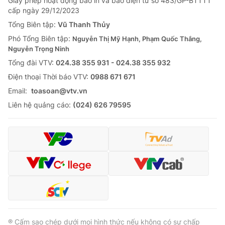
Giấy phép hoạt động báo in và báo điện tử số 483/GP-BTTTT
cấp ngày 29/12/2023
Tổng Biên tập:
Vũ Thanh Thủy
Phó Tổng Biên tập:
Nguyễn Thị Mỹ Hạnh, Phạm Quốc Thắng,
Nguyễn Trọng Ninh
Tổng đài VTV:
024.38 355 931 - 024.38 355 932
Ðiện thoại Thời báo VTV:
0988 671 671
Email:
toasoan@vtv.vn
Liên hệ quảng cáo:
(024) 626 79595
® Cấm sao chép dưới mọi hình thức nếu không có sự chấp