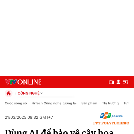
CÔNG NGHỆ
Chính trị
Cuộc sống số
HiTech Công nghệ tương lai
Sản phẩm
Thị trường
Tư vấn
Xã hội
Pháp luật
21/03/2025 08:32 GMT+7
Chuyên mục
Kinh tế
Dùng AI để bảo vệ cây hoa
Thể thao