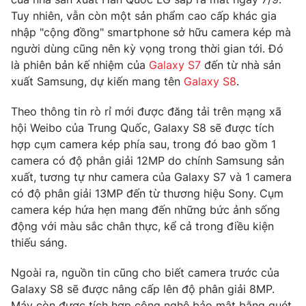
Phim VTV
Giải trí
Tuy nhiên, vẫn còn một sản phẩm cao cấp khác gia
Hậu trường
nhập "cộng đồng" smartphone sở hữu camera kép mà
Điện ảnh
người dùng cũng nên kỳ vọng trong thời gian tới. Đó
Đời sống
Nhân vật
là phiên bản kế nhiệm của
Galaxy S7
đến từ nhà sản
Âm nhạc
xuất Samsung, dự kiến mang tên
Galaxy S8
.
Du lịch
Khán giả
Giáo dục
Sao
Làm đẹp
Theo thông tin rò rỉ mới được đăng tải trên mạng xã
Giải sao mai
Tuyển sinh
hội Weibo của Trung Quốc, Galaxy S8 sẽ được tích
Công nghệ
Chất lượng cuộc sống
hợp cụm camera kép phía sau, trong đó bao gồm 1
Học trực tuyến
camera có độ phân giải 12MP do chính Samsung sản
Hitech Công nghệ tương lai
Giao lưu trực tuyến
xuất, tương tự như camera của Galaxy S7 và 1 camera
Sản phẩm
có độ phân giải 13MP đến từ thương hiệu Sony. Cụm
camera kép hứa hẹn mang đến những bức ảnh sống
Lịch phát sóng
Thị trường
động với màu sắc chân thực, kể cả trong điều kiện
thiếu sáng.
Tư vấn
Chuyên mục khác
Ngoài ra, nguồn tin cũng cho biết camera trước của
Emagazine
Podcast
Galaxy S8 sẽ được nâng cấp lên độ phân giải 8MP.
Máy còn được tích hợp công nghệ bảo mật bằng quét