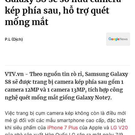
Chính trị
Truyền hình
kép phía sau, hỗ trợ quét
Văn hóa - Giải trí
Xã hội
mống mắt
Y tế
Đời sống
Pháp luật
Công nghệ
P.L (Dịch)
Giáo dục
Y tế
Thế giới
VTV.vn - Theo nguồn tin rò rỉ, Samsung Galaxy
S8 sẽ được trang bị camera kép phía sau gồm 1
Tin tức
Kinh tế
camera 12MP và 1 camera 13MP, tích hợp công
Thế giới đó đây
nghệ quét mống mắt giống Galaxy Note7.
Tài chính
Dữ liệu và đời sống
Câu chuyện quốc tế
Việc trang bị cụm camera kép không còn là điều mới
Thị trường
mẻ gì đối với các mẫu smartphone cao cấp, đặc biệt
Truyền hình
Góc doanh nghiệp
khi siêu phẩm của
iPhone 7 Plus
của Apple và
LG V20
của nhà sản xuất Hàn Quốc LG sắp ra mắt ngày 7/9.