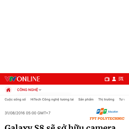
CÔNG NGHỆ
Chính trị
Cuộc sống số
HiTech Công nghệ tương lai
Sản phẩm
Thị trường
Tư vấn
Xã hội
Pháp luật
31/08/2016 05:00 GMT+7
Chuyên mục
Kinh tế
Galaxy S8 sẽ sở hữu camera
Thể thao