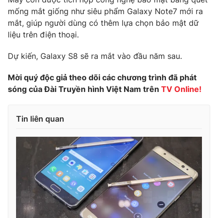
mống mắt giống như siêu phẩm Galaxy Note7 mới ra
Photo
Infographic
mắt, giúp người dùng có thêm lựa chọn bảo mật dữ
liệu trên điện thoại.
Video
Shorts video
Dự kiến, Galaxy S8 sẽ ra mắt vào đầu năm sau.
VTV Money
VTV Thể thao
Mời quý độc giả theo dõi các chương trình đã phát
sóng của Đài Truyền hình Việt Nam trên
TV Online!
VTV Sức khoẻ
Bất động sản
Tin liên quan
Thị trường 24h
Tấm lòng Việt
VTV4
Vươn mình bằng AI
VTV9
VTV8
Liên hệ tòa soạn
English