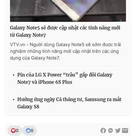
Galaxy Note5 sẽ được cập nhật các tính năng mới
THỜI BÁO VTV
từ Galaxy Note7
VTV.vn - Người dùng Galaxy Note5 sẽ sớm được trải
nghiệm những tính năng mới cập nhật trên các ứng
dụng của Galaxy Note7.
Theo dõi báo trên
Pin của LG X Power “trâu” gấp đôi Galaxy
Cơ quan chủ quản:
Đài Truyền hình Việt Nam
Note7 và iPhone 6S Plus
Cơ quan báo chí:
Thời báo VTV
Giấy phép hoạt động báo in và báo điện tử số 483/GP-BTTTT
Hưởng ứng ngày Cá tháng tư, Samsung ra mắt
cấp ngày 29/12/2023
Galaxy S8
Tổng Biên tập:
Vũ Thanh Thủy
Phó Tổng Biên tập:
Nguyễn Thị Mỹ Hạnh, Phạm Quốc Thắng,
Nguyễn Trọng Ninh
0
0
Tổng đài VTV:
024.38 355 931 - 024.38 355 932