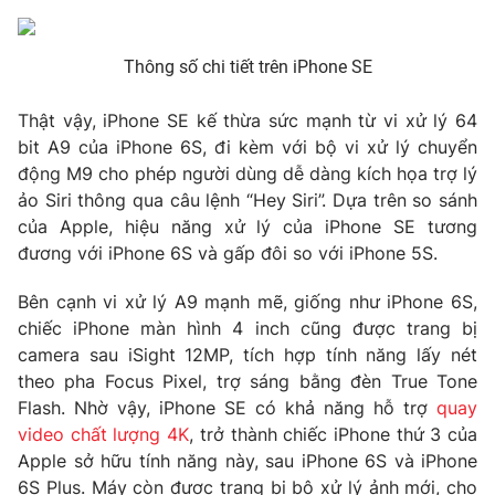
Photo
Infographic
Thông số chi tiết trên iPhone SE
Video
Shorts video
Thật vậy, iPhone SE kế thừa sức mạnh từ vi xử lý 64
bit A9 của iPhone 6S, đi kèm với bộ vi xử lý chuyển
VTV Money
VTV Thể thao
động M9 cho phép người dùng dễ dàng kích họa trợ lý
ảo Siri thông qua câu lệnh “Hey Siri”. Dựa trên so sánh
của Apple, hiệu năng xử lý của iPhone SE tương
VTV Sức khoẻ
Bất động sản
đương với iPhone 6S và gấp đôi so với iPhone 5S.
Thị trường 24h
Tấm lòng Việt
Bên cạnh vi xử lý A9 mạnh mẽ, giống như iPhone 6S,
chiếc iPhone màn hình 4 inch cũng được trang bị
camera sau iSight 12MP, tích hợp tính năng lấy nét
VTV4
Vươn mình bằng AI
theo pha Focus Pixel, trợ sáng bằng đèn True Tone
Flash. Nhờ vậy, iPhone SE có khả năng hỗ trợ
quay
VTV9
VTV8
video chất lượng 4K
, trở thành chiếc iPhone thứ 3 của
Apple sở hữu tính năng này, sau iPhone 6S và iPhone
Liên hệ tòa soạn
English
6S Plus. Máy còn được trang bị bộ xử lý ảnh mới, cho