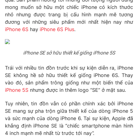
Phim VTV
Giải trí
mong muốn sở hữu một chiếc iPhone có kích thước
Hậu trường
nhỏ nhưng được trang bị cấu hình mạnh mẽ tương
Điện ảnh
đương với những siêu phẩm mới nhất hiện nay như
Đời sống
Nhân vật
iPhone 6S
hay
iPhone 6S Plus
.
Âm nhạc
Du lịch
Khán giả
Giáo dục
Sao
Làm đẹp
Giải sao mai
iPhone SE sở hữu thiết kế giống iPhone 5S
Tuyển sinh
Công nghệ
Chất lượng cuộc sống
Học trực tuyến
Trái với nhiều tin đồn trước khi sự kiện diễn ra, iPhone
Hitech Công nghệ tương lai
SE không hề sở hữu thiết kế giống iPhone 6S. Thay
Giao lưu trực tuyến
vào đó, sản phẩm trông giống như một biến thể của
Sản phẩm
iPhone 5S
nhưng được in thêm logo “SE” ở mặt sau.
Lịch phát sóng
Thị trường
Tuy nhiên, tin đồn vẫn có phần chính xác bởi iPhone
Tư vấn
SE mang sự pha trộn giữa thiết kế của dòng iPhone 5
và sức mạnh của dòng iPhone 6. Tại sự kiện, Apple đã
Chuyên mục khác
khẳng định iPhone SE là “chiếc smartphone màn hình
Emagazine
Podcast
4 inch mạnh mẽ nhất từ trước tới nay”.