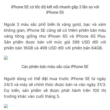
Ðiện thoại Thời báo VTV:
024.66 897 897
iPhone SE có tốc độ kết nối nhanh gấp 3 lần so với
Email:
toasoan@vtv.vn
iPhone 5S
Liên hệ quảng cáo:
024-7300.7108
Ngoài 3 màu sắc phổ biến là vàng gold, bạc và xám
không gian, iPhone SE cũng sẽ có thêm phiên bản màu
vàng hồng giống như iPhoen 6S và iPhone 6S Plus.
Sản phẩm được bán với mức giá 399 USD đối với
phiên bản 16GB và 499 USD đối với phiên bản 64GB.
Các phiên bản màu sắc của iPhone SE
Người dùng có thể đặt mua trước iPhone SE từ ngày
24/3 và máy sẽ chính thức được bán ra vào ngày 31/3.
® Cấm sao chép dưới mọi hình thức nếu không có sự chấp
Dự kiến, sản phẩm sẽ được phát hành trên 100 thị
thuận bằng văn bản. Ghi rõ nguồn VTV.vn khi phát hành lại
thông tin từ website này.
trường khác vào cuối tháng 5.