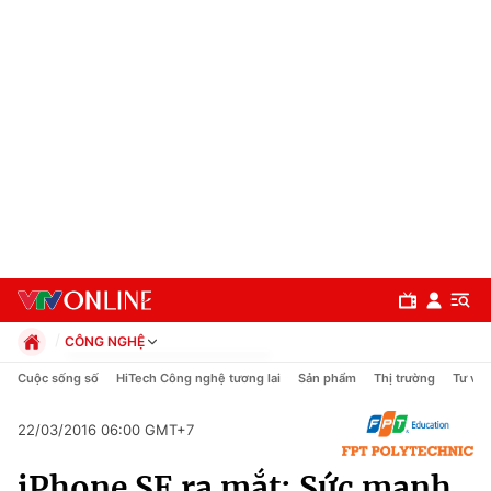
CÔNG NGHỆ
Chính trị
Cuộc sống số
HiTech Công nghệ tương lai
Sản phẩm
Thị trường
Tư vấn
Xã hội
Pháp luật
22/03/2016 06:00 GMT+7
Chuyên mục
Kinh tế
iPhone SE ra mắt: Sức mạnh
Thể thao