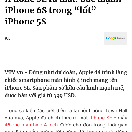
Chính trị
Truyền hình
iPhone 6S trong “lốt”
Văn hóa - Giải trí
Xã hội
iPhone 5S
Y tế
Đời sống
Pháp luật
Công nghệ
P.L
Giáo dục
Y tế
Thế giới
VTV.vn - Đúng như dự đoán, Apple đã trình làng
chiếc smartphone màn hình 4 inch mang tên
Tin tức
Kinh tế
iPhone SE. Sản phẩm sở hữu cấu hình mạnh mẽ,
Thế giới đó đây
được bán với giá từ 399 USD.
Tài chính
Dữ liệu và đời sống
Câu chuyện quốc tế
Trong sự kiện đặc biệt diễn ra tại hội trường Town Hall
Thị trường
vừa qua, Apple đã chính thức ra mắt
iPhone SE
- mẫu
Truyền hình
Góc doanh nghiệp
iPhone màn hình 4 inch
được chờ đón trong thời gian
qua. Sản phẩm hướng tới những đối tượng người dùng