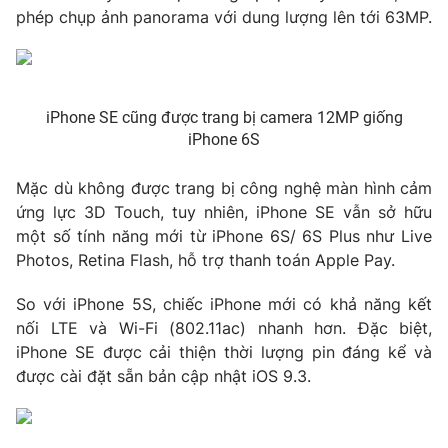
phép chụp ảnh panorama với dung lượng lên tới 63MP.
THỜI BÁO VTV
iPhone SE cũng được trang bị camera 12MP giống
iPhone 6S
Mặc dù không được trang bị công nghệ màn hình cảm
Theo dõi báo trên
ứng lực 3D Touch, tuy nhiên, iPhone SE vẫn sở hữu
một số tính năng mới từ iPhone 6S/ 6S Plus như Live
Cơ quan chủ quản:
Đài Truyền hình Việt Nam
Photos, Retina Flash, hỗ trợ thanh toán Apple Pay.
Cơ quan báo chí:
Thời báo VTV
So với iPhone 5S, chiếc iPhone mới có khả năng kết
Giấy phép hoạt động báo in và báo điện tử số 483/GP-BTTTT
nối LTE và Wi-Fi (802.11ac) nhanh hơn. Đặc biệt,
cấp ngày 29/12/2023
iPhone SE được cải thiện thời lượng pin đáng kể và
Tổng Biên tập:
Vũ Thanh Thủy
được cài đặt sẵn bản cập nhật iOS 9.3.
Phó Tổng Biên tập:
Nguyễn Thị Mỹ Hạnh, Phạm Quốc Thắng,
Nguyễn Trọng Ninh
Tổng đài VTV:
024.38 355 931 - 024.38 355 932