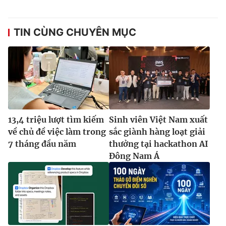
Ðiện thoại Thời báo VTV:
024.66 897 897
Email:
toasoan@vtv.vn
TIN CÙNG CHUYÊN MỤC
Liên hệ quảng cáo:
024-7300.7108
13,4 triệu lượt tìm kiếm
Sinh viên Việt Nam xuất
về chủ đề việc làm trong
sắc giành hàng loạt giải
7 tháng đầu năm
thưởng tại hackathon AI
Đông Nam Á
® Cấm sao chép dưới mọi hình thức nếu không có sự chấp
thuận bằng văn bản. Ghi rõ nguồn VTV.vn khi phát hành lại
thông tin từ website này.