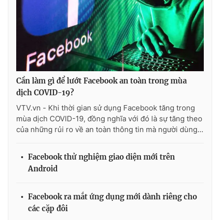
Photo
Infographic
Video
Shorts video
VTV Money
VTV Thể thao
Cần làm gì để lướt Facebook an toàn trong mùa
dịch COVID-19?
VTV Sức khoẻ
Bất động sản
VTV.vn - Khi thời gian sử dụng Facebook tăng trong
mùa dịch COVID-19, đồng nghĩa với đó là sự tăng theo
của những rủi ro về an toàn thông tin mà người dùng...
Thị trường 24h
Tấm lòng Việt
Facebook thử nghiệm giao diện mới trên
VTV4
Vươn mình bằng AI
Android
VTV9
VTV8
Facebook ra mắt ứng dụng mới dành riêng cho
các cặp đôi
Liên hệ tòa soạn
English