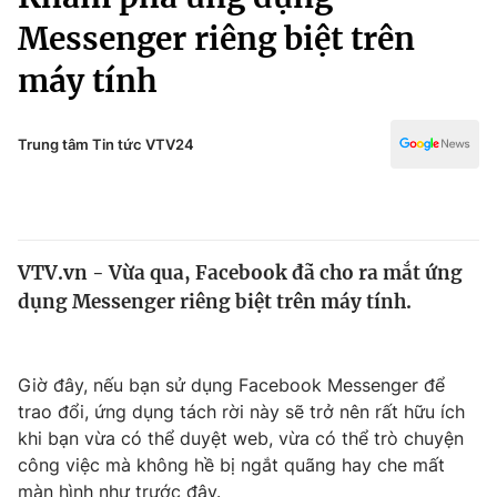
Chính trị
Truyền hình
Messenger riêng biệt trên
Văn hóa - Giải trí
Xã hội
máy tính
Y tế
Đời sống
Pháp luật
Công nghệ
Trung tâm Tin tức VTV24
Giáo dục
Y tế
Thế giới
VTV.vn - Vừa qua, Facebook đã cho ra mắt ứng
dụng Messenger riêng biệt trên máy tính.
Tin tức
Kinh tế
Thế giới đó đây
Tài chính
Giờ đây, nếu bạn sử dụng Facebook Messenger để
Dữ liệu và đời sống
Câu chuyện quốc tế
trao đổi, ứng dụng tách rời này sẽ trở nên rất hữu ích
Thị trường
khi bạn vừa có thể duyệt web, vừa có thể trò chuyện
Truyền hình
Góc doanh nghiệp
công việc mà không hề bị ngắt quãng hay che mất
màn hình như trước đây.