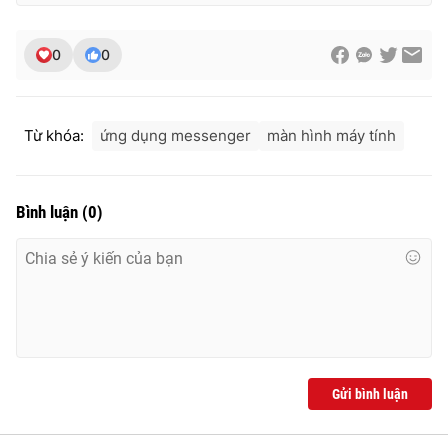
0
0
THỜI BÁO VTV
Từ khóa:
ứng dụng messenger
màn hình máy tính
Theo dõi báo trên
Bình luận
(
0
)
Cơ quan chủ quản:
Đài Truyền hình Việt Nam
Cơ quan báo chí:
Thời báo VTV
Giấy phép hoạt động báo in và báo điện tử số 483/GP-BTTTT
cấp ngày 29/12/2023
Tổng Biên tập:
Vũ Thanh Thủy
Phó Tổng Biên tập:
Nguyễn Thị Mỹ Hạnh, Phạm Quốc Thắng,
Gửi bình luận
Nguyễn Trọng Ninh
Tổng đài VTV:
024.38 355 931 - 024.38 355 932