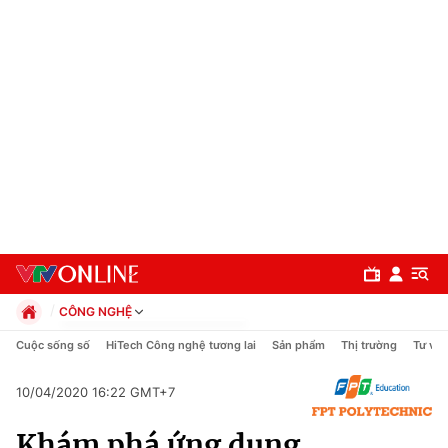
CÔNG NGHỆ
Chính trị
Cuộc sống số
HiTech Công nghệ tương lai
Sản phẩm
Thị trường
Tư vấn
Xã hội
Pháp luật
10/04/2020 16:22 GMT+7
Chuyên mục
Kinh tế
Khám phá ứng dụng
Thể thao