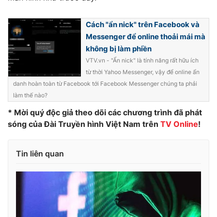
Phim VTV
Giải trí
Hậu trường
Cách "ẩn nick" trên Facebook và
Điện ảnh
Messenger để online thoải mái mà
Đời sống
Nhân vật
không bị làm phiền
Âm nhạc
Du lịch
Khán giả
VTV.vn - "Ẩn nick" là tính năng rất hữu ích
Giáo dục
Sao
từ thời Yahoo Messenger, vậy để online ẩn
Làm đẹp
Giải sao mai
danh hoàn toàn từ Facebook tới Facebook Messenger chúng ta phải
Tuyển sinh
Công nghệ
làm thế nào?
Chất lượng cuộc sống
Học trực tuyến
* Mời quý độc giả theo dõi các chương trình đã phát
Hitech Công nghệ tương lai
Giao lưu trực tuyến
sóng của Đài Truyền hình Việt Nam trên
TV Online
!
Sản phẩm
Lịch phát sóng
Tin liên quan
Thị trường
Tư vấn
Chuyên mục khác
Emagazine
Podcast