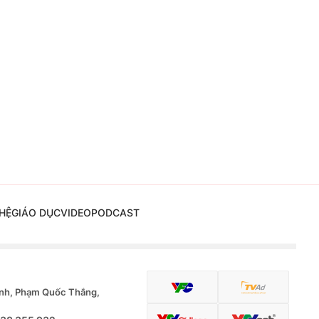
HỆ
GIÁO DỤC
VIDEO
PODCAST
nh, Phạm Quốc Thắng,