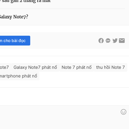
 sau gần 2 tháng ra mắt
Galaxy Note7?
im cho bài đọc
ote7
Galaxy Note7 phát nổ
Note 7 phát nổ
thu hồi Note 7
martphone phát nổ