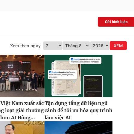
Gửi bình luận
Xem theo ngày
XEM
 Việt Nam xuất sắc
Tận dụng tầng dữ liệu ngữ
g loạt giải thưởng
cảnh để tối ưu hóa quy trình
thon AI Đông...
làm việc AI