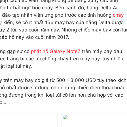
iúp các tiếp viên hàng không dễ dàng xử lý các tình
ện tử bất ngờ bốc cháy. Bên cạnh đó, hãng Delta Air
a đào tạo nhân viên ứng phó trước các tình huống
cháy
 kiến, sẽ có ít nhất 166 máy bay của hãng Delta được
ay 2 túi, vào cuối năm nay. Những chiếc máy bay còn lạ
 bảo hộ này vào cuối năm 2017.
ông gặp sự cố
phát nổ Galaxy Note7
trên máy bay đầu
iệc trang bị các túi chống cháy trên máy bay, tuy nhiên,
t loại túi này.
áy trên máy bay có giá từ 500 - 3.000 USD tùy theo kích
 nhỏ nhất được sử dụng cho những chiếc điện thoại hoặc
ng đương trong khi loại túi cỡ lớn hơn phù hợp với các
op…