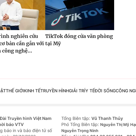
rình nghiên cứu
TikTok đóng cửa văn phòng
cơ bản cần gắn với
tại Mỹ
n công nghệ...
UẬT
THẾ GIỚI
KINH TẾ
TRUYỀN HÌNH
GIẢI TRÍ
Y TẾ
ĐỜI SỐNG
CÔNG NG
Đài Truyền hình Việt Nam
Tổng Biên tập:
Vũ Thanh Thủy
hời báo VTV
Phó Tổng Biên tập:
Nguyễn Thị Mỹ Hạ
g báo in và báo điện tử số
Nguyễn Trọng Ninh