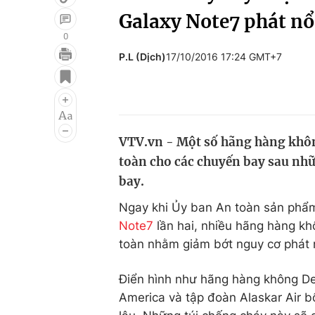
Galaxy Note7 phát nổ
0
P.L (Dịch)
17/10/2016 17:24 GMT+7
Giải trí
Đời sống
Điện ảnh
Du lịch
Âm nhạc
Làm đẹp
VTV.vn - Một số hãng hàng khôn
Sao
Chất lượng cuộc sốn
toàn cho các chuyến bay sau nhữ
bay.
Ngay khi Ủy ban An toàn sản phẩm
Note7
lần hai, nhiều hãng hàng kh
toàn nhằm giảm bớt nguy cơ phát 
Điển hình như hãng hàng không Del
America và tập đoàn Alaskar Air b