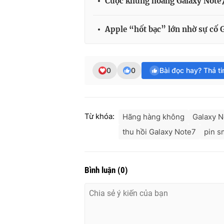
Cuộc khủng hoảng Galaxy Note7
Apple “hốt bạc” lớn nhờ sự cố 
0
0
Bài đọc hay? Thả t
Từ khóa:
Hãng hàng không
Galaxy N
thu hồi Galaxy Note7
pin s
Bình luận
(
0
)