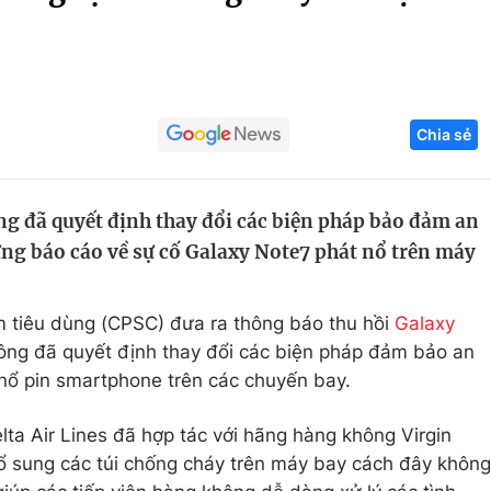
Góc ảnh
Giáo dục
Công nghệ
Chia sẻ
Tuyển sinh
Hitech Công ng
Học trực tuyến
Sản phẩm
g đã quyết định thay đổi các biện pháp bảo đảm an
g
Thị trường
ng báo cáo về sự cố Galaxy Note7 phát nổ trên máy
Tư vấn
 tiêu dùng (CPSC) đưa ra thông báo thu hồi
Galaxy
ông đã quyết định thay đổi các biện pháp đảm bảo an
nổ pin smartphone trên các chuyến bay.
ta Air Lines đã hợp tác với hãng hàng không Virgin
ổ sung các túi chống cháy trên máy bay cách đây không