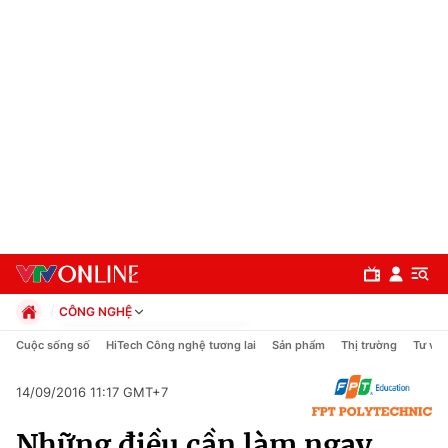
CÔNG NGHỆ
Chính trị
Cuộc sống số
HiTech Công nghệ tương lai
Sản phẩm
Thị trường
Tư vấn
Xã hội
Pháp luật
14/09/2016 11:17 GMT+7
Chuyên mục
Kinh tế
Những điều cần làm ngay
Thể thao