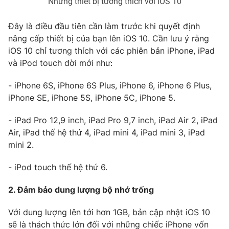
Những thiết bị tương thích với iOS 10
Photo
Infographic
Đây là điều đầu tiên cần làm trước khi quyết định
nâng cấp thiết bị của bạn lên iOS 10. Cần lưu ý rằng
Video
Shorts video
iOS 10 chỉ tương thích với các phiên bản iPhone, iPad
và iPod touch đời mới như:
VTV Money
VTV Thể thao
- iPhone 6S, iPhone 6S Plus, iPhone 6, iPhone 6 Plus,
iPhone SE, iPhone 5S, iPhone 5C, iPhone 5.
VTV Sức khoẻ
Bất động sản
- iPad Pro 12,9 inch, iPad Pro 9,7 inch, iPad Air 2, iPad
Air, iPad thế hệ thứ 4, iPad mini 4, iPad mini 3, iPad
Thị trường 24h
Tấm lòng Việt
mini 2.
VTV4
Vươn mình bằng AI
- iPod touch thế hệ thứ 6.
2. Đảm bảo dung lượng bộ nhớ trống
VTV9
VTV8
Với dung lượng lên tới hơn 1GB, bản cập nhật iOS 10
Liên hệ tòa soạn
English
sẽ là thách thức lớn đối với những chiếc iPhone vốn