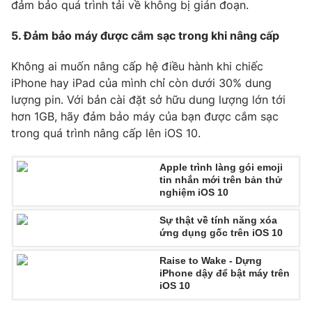
đảm bảo quá trình tải về không bị gián đoạn.
Ðiện thoại Thời báo VTV:
024.66 897 897
Email:
toasoan@vtv.vn
5. Đảm bảo máy được cắm sạc trong khi nâng cấp
Liên hệ quảng cáo:
024-7300.7108
Không ai muốn nâng cấp hệ điều hành khi chiếc
iPhone hay iPad của mình chỉ còn dưới 30% dung
lượng pin. Với bản cài đặt sở hữu dung lượng lớn tới
hơn 1GB, hãy đảm bảo máy của bạn được cắm sạc
trong quá trình nâng cấp lên iOS 10.
Apple trình làng gói emoji
tin nhắn mới trên bản thử
nghiệm iOS 10
Sự thật về tính năng xóa
ứng dụng gốc trên iOS 10
® Cấm sao chép dưới mọi hình thức nếu không có sự chấp
thuận bằng văn bản. Ghi rõ nguồn VTV.vn khi phát hành lại
Raise to Wake - Dựng
thông tin từ website này.
iPhone dậy để bật máy trên
iOS 10