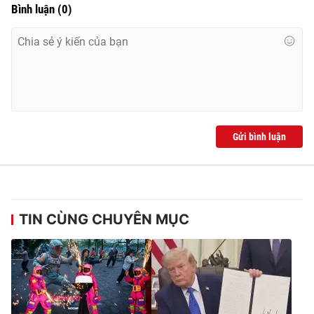
Bình luận
(
0
)
Gửi bình luận
TIN CÙNG CHUYÊN MỤC