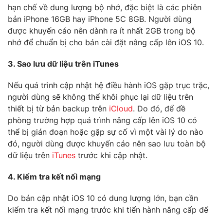
hạn chế về dung lượng bộ nhớ, đặc biệt là các phiên
bản iPhone 16GB hay iPhone 5C 8GB. Người dùng
được khuyến cáo nên dành ra ít nhất 2GB trong bộ
nhớ để chuẩn bị cho bản cài đặt nâng cấp lên iOS 10.
THỜI BÁO VTV
3. Sao lưu dữ liệu trên iTunes
Nếu quá trình cập nhật hệ điều hành iOS gặp trục trặc,
Theo dõi báo trên
người dùng sẽ không thể khôi phục lại dữ liệu trên
thiết bị từ bản backup trên
iCloud
. Do đó, để đề
phòng trường hợp quá trình nâng cấp lên iOS 10 có
Cơ quan chủ quản:
Đài Truyền hình Việt Nam
thể bị gián đoạn hoặc gặp sự cố vì một vài lý do nào
Cơ quan báo chí:
Thời báo VTV
đó, người dùng được khuyến cáo nên sao lưu toàn bộ
Giấy phép hoạt động báo in và báo điện tử số 483/GP-BTTTT
dữ liệu trên
iTunes
trước khi cập nhật.
cấp ngày 29/12/2023
Tổng Biên tập:
Vũ Thanh Thủy
4. Kiểm tra kết nối mạng
Phó Tổng Biên tập:
Nguyễn Thị Mỹ Hạnh, Phạm Quốc Thắng,
Nguyễn Trọng Ninh
Do bản cập nhật iOS 10 có dung lượng lớn, bạn cần
kiểm tra kết nối mạng trước khi tiến hành nâng cấp để
Tổng đài VTV:
024.38 355 931 - 024.38 355 932