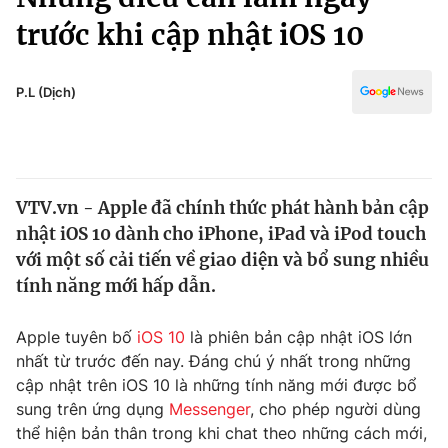
Chính trị
Truyền hình
trước khi cập nhật iOS 10
Văn hóa - Giải trí
Xã hội
Y tế
P.L (Dịch)
Đời sống
Pháp luật
Công nghệ
Giáo dục
Y tế
VTV.vn - Apple đã chính thức phát hành bản cập
nhật iOS 10 dành cho iPhone, iPad và iPod touch
Thế giới
với một số cải tiến về giao diện và bổ sung nhiều
Tin tức
tính năng mới hấp dẫn.
Kinh tế
Thế giới đó đây
Apple tuyên bố
iOS 10
là phiên bản cập nhật iOS lớn
Tài chính
Dữ liệu và đời sống
Câu chuyện quốc tế
nhất từ trước đến nay. Đáng chú ý nhất trong những
Thị trường
cập nhật trên iOS 10 là những tính năng mới được bổ
sung trên ứng dụng
Messenger
, cho phép người dùng
Truyền hình
Góc doanh nghiệp
thể hiện bản thân trong khi chat theo những cách mới,