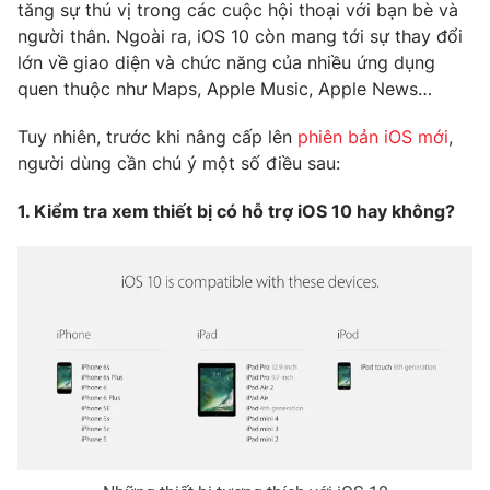
Phim VTV
tăng sự thú vị trong các cuộc hội thoại với bạn bè và
Giải trí
người thân. Ngoài ra, iOS 10 còn mang tới sự thay đổi
Hậu trường
lớn về giao diện và chức năng của nhiều ứng dụng
Điện ảnh
Đời sống
quen thuộc như Maps, Apple Music, Apple News…
Nhân vật
Âm nhạc
Du lịch
Tuy nhiên, trước khi nâng cấp lên
phiên bản iOS mới
,
Khán giả
Giáo dục
Sao
người dùng cần chú ý một số điều sau:
Làm đẹp
Giải sao mai
Tuyển sinh
1. Kiểm tra xem thiết bị có hỗ trợ iOS 10 hay không?
Công nghệ
Chất lượng cuộc sống
Học trực tuyến
Hitech Công nghệ tương lai
Giao lưu trực tuyến
Sản phẩm
Lịch phát sóng
Thị trường
Tư vấn
Chuyên mục khác
Emagazine
Podcast