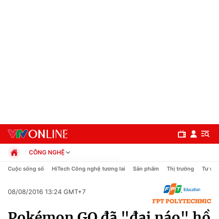
CÔNG NGHỆ
Chính trị
Cuộc sống số
HiTech Công nghệ tương lai
Sản phẩm
Thị trường
Tư vấn
Xã hội
Pháp luật
08/08/2016 13:24 GMT+7
Chuyên mục
Kinh tế
Pokémon GO đã "đại náo" hồ
Thể thao