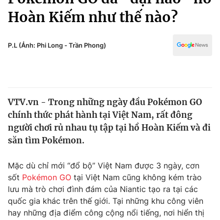
Chính trị
Truyền hình
Hoàn Kiếm như thế nào?
Văn hóa - Giải trí
Xã hội
Y tế
P.L (Ảnh: Phi Long - Trần Phong)
Đời sống
Pháp luật
Công nghệ
Giáo dục
Y tế
VTV.vn - Trong những ngày đầu Pokémon GO
chính thức phát hành tại Việt Nam, rất đông
Thế giới
người chơi rủ nhau tụ tập tại hồ Hoàn Kiếm và đi
Tin tức
săn tìm Pokémon.
Kinh tế
Thế giới đó đây
Mặc dù chỉ mới “đổ bộ” Việt Nam được 3 ngày, cơn
Tài chính
Dữ liệu và đời sống
Câu chuyện quốc tế
sốt
Pokémon GO
tại Việt Nam cũng không kém trào
Thị trường
lưu mà trò chơi đình đám của Niantic tạo ra tại các
quốc gia khác trên thế giới. Tại những khu công viên
Truyền hình
Góc doanh nghiệp
hay những địa điểm công cộng nổi tiếng, nơi hiển thị