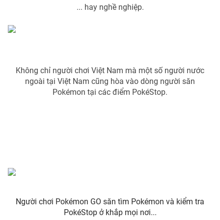
Email:
toasoan@vtv.vn
... hay nghề nghiệp.
Liên hệ quảng cáo:
024-7300.7108
Không chỉ người chơi Việt Nam mà một số người nước
ngoài tại Việt Nam cũng hòa vào dòng người săn
Pokémon tại các điểm PokéStop.
® Cấm sao chép dưới mọi hình thức nếu không có sự chấp
thuận bằng văn bản. Ghi rõ nguồn VTV.vn khi phát hành lại
thông tin từ website này.
Người chơi Pokémon GO săn tìm Pokémon và kiểm tra
PokéStop ở khắp mọi nơi...