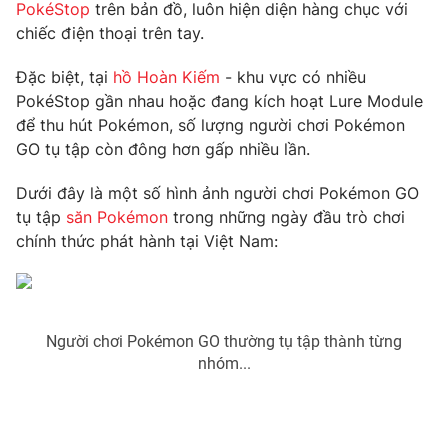
Phim VTV
PokéStop
trên bản đồ, luôn hiện diện hàng chục với
Giải trí
chiếc điện thoại trên tay.
Hậu trường
Điện ảnh
Đặc biệt, tại
hồ Hoàn Kiếm
- khu vực có nhiều
Đời sống
Nhân vật
PokéStop gần nhau hoặc đang kích hoạt Lure Module
Âm nhạc
Du lịch
để thu hút Pokémon, số lượng người chơi Pokémon
Khán giả
Giáo dục
Sao
GO tụ tập còn đông hơn gấp nhiều lần.
Làm đẹp
Giải sao mai
Tuyển sinh
Dưới đây là một số hình ảnh người chơi Pokémon GO
Công nghệ
Chất lượng cuộc sống
tụ tập
săn Pokémon
trong những ngày đầu trò chơi
Học trực tuyến
Hitech Công nghệ tương lai
chính thức phát hành tại Việt Nam:
Giao lưu trực tuyến
Sản phẩm
Lịch phát sóng
Thị trường
Người chơi Pokémon GO thường tụ tập thành từng
Tư vấn
nhóm...
Chuyên mục khác
Emagazine
Podcast