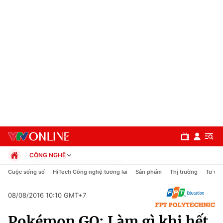
CÔNG NGHỆ
Chính trị
Cuộc sống số
HiTech Công nghệ tương lai
Sản phẩm
Thị trường
Tư vấn
Xã hội
Pháp luật
08/08/2016 10:10 GMT+7
Chuyên mục
Kinh tế
Pokémon GO: Làm gì khi hết
Thể thao