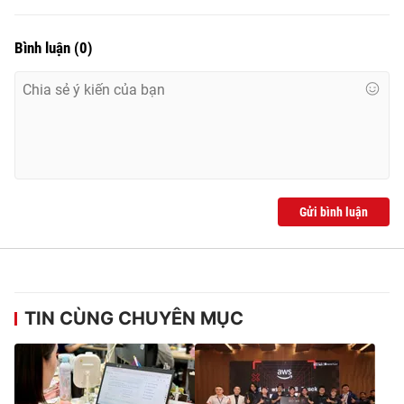
Bình luận
(
0
)
Gửi bình luận
TIN CÙNG CHUYÊN MỤC