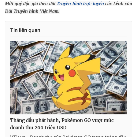
Mời quý độc giả theo dõi
Truyền hình trực tuyến
các kênh của
Đài Truyền hình Việt Nam.
Tin liên quan
Tháng đầu phát hành, Pokémon GO vượt mức
doanh thu 200 triệu USD