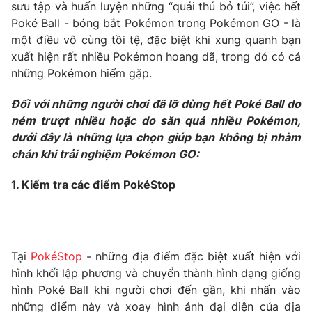
Phim VTV
sưu tập và huấn luyện những “quái thú bỏ túi”, việc hết
Giải trí
Poké Ball - bóng bắt Pokémon trong Pokémon GO - là
Hậu trường
một điều vô cùng tồi tệ, đặc biệt khi xung quanh bạn
Điện ảnh
Đời sống
xuất hiện rất nhiều Pokémon hoang dã, trong đó có cả
Nhân vật
Âm nhạc
những Pokémon hiếm gặp.
Du lịch
Khán giả
Giáo dục
Sao
Đối với những người chơi đã lỡ dùng hết Poké Ball do
Làm đẹp
Giải sao mai
ném trượt nhiều hoặc do săn quá nhiều Pokémon,
Tuyển sinh
Công nghệ
dưới đây là những lựa chọn giúp bạn không bị nhàm
Chất lượng cuộc sống
Học trực tuyến
chán khi trải nghiệm Pokémon GO:
Hitech Công nghệ tương lai
Giao lưu trực tuyến
1. Kiểm tra các điểm PokéStop
Sản phẩm
Lịch phát sóng
Thị trường
Tư vấn
Tại
PokéStop
- những địa điểm đặc biệt xuất hiện với
Chuyên mục khác
hình khối lập phương và chuyển thành hình dạng giống
hình Poké Ball khi người chơi đến gần, khi nhấn vào
Emagazine
Podcast
những điểm này và xoay hình ảnh đại diện của địa