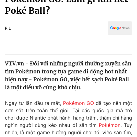
Chính trị
Truyền hình
Poké Ball?
Văn hóa - Giải trí
Xã hội
Y tế
P.L
Đời sống
Pháp luật
Công nghệ
Giáo dục
Y tế
VTV.vn - Đối với những người thường xuyên săn
tìm Pokémon trong tựa game di động hot nhất
Thế giới
hiện nay - Pokémon GO, việc hết sạch Poké Ball
Tin tức
là một điều vô cùng khó chịu.
Kinh tế
Thế giới đó đây
Ngay từ lần đầu ra mắt,
Pokémon GO
đã tạo nên một
Tài chính
Dữ liệu và đời sống
Câu chuyện quốc tế
cơn sốt trên toàn thế giới. Tại các quốc gia mà trò
Thị trường
chơi được Niantic phát hành, hàng trăm, thậm chí hàng
nghìn người cùng kéo nhau đi săn tìm
Pokémon
. Tuy
Truyền hình
Góc doanh nghiệp
nhiên, là một game hướng người chơi tới việc săn tìm,