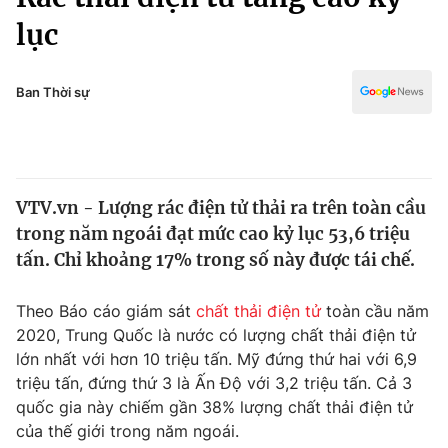
Chính trị
Truyền hình
lục
Văn hóa - Giải trí
Xã hội
Y tế
Ban Thời sự
Đời sống
Pháp luật
Công nghệ
Giáo dục
Y tế
VTV.vn - Lượng rác điện tử thải ra trên toàn cầu
trong năm ngoái đạt mức cao kỷ lục 53,6 triệu
Thế giới
tấn. Chỉ khoảng 17% trong số này được tái chế.
Tin tức
Kinh tế
Theo Báo cáo giám sát
chất thải điện tử
toàn cầu năm
Thế giới đó đây
2020, Trung Quốc là nước có lượng chất thải điện tử
Tài chính
Dữ liệu và đời sống
lớn nhất với hơn 10 triệu tấn. Mỹ đứng thứ hai với 6,9
Câu chuyện quốc tế
Thị trường
triệu tấn, đứng thứ 3 là Ấn Độ với 3,2 triệu tấn. Cả 3
quốc gia này chiếm gần 38% lượng chất thải điện tử
Truyền hình
Góc doanh nghiệp
của thế giới trong năm ngoái.