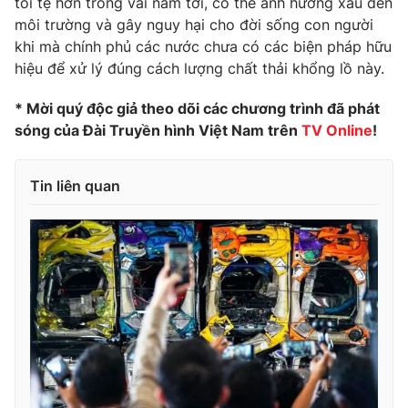
tồi tệ hơn trong vài năm tới, có thể ảnh hưởng xấu đến
môi trường và gây nguy hại cho đời sống con người
Photo
Infographic
khi mà chính phủ các nước chưa có các biện pháp hữu
hiệu để xử lý đúng cách lượng chất thải khổng lồ này.
Video
Shorts video
* Mời quý độc giả theo dõi các chương trình đã phát
sóng của Đài Truyền hình Việt Nam trên
TV Online
!
VTV Money
VTV Thể thao
Tin liên quan
VTV Sức khoẻ
Bất động sản
Thị trường 24h
Tấm lòng Việt
VTV4
Vươn mình bằng AI
VTV9
VTV8
Liên hệ tòa soạn
English