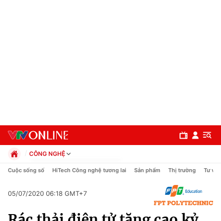
CÔNG NGHỆ
Chính trị
Cuộc sống số
HiTech Công nghệ tương lai
Sản phẩm
Thị trường
Tư vấn
Xã hội
Pháp luật
05/07/2020 06:18 GMT+7
Chuyên mục
Kinh tế
Rác thải điện tử tăng cao kỷ
Thể thao