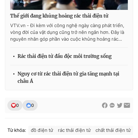
Thế giới đang khủng hoảng rác thải điện tử
VTV.vn - Đi kèm với công nghệ ngày càng phát triển,
THỜI BÁO VTV
vòng đời của vật dụng cũng trở nên ngắn hơn. Đây là
nguyên nhân góp phần vào cuộc khủng hoảng rác...
Rác thải điện tử đầu độc môi trường sống
Theo dõi báo trên
Nguy cơ từ rác thải điện tử gia tăng mạnh tại
Cơ quan chủ quản:
Đài Truyền hình Việt Nam
châu Á
Cơ quan báo chí:
Thời báo VTV
Giấy phép hoạt động báo in và báo điện tử số 483/GP-BTTTT
cấp ngày 29/12/2023
0
0
Tổng Biên tập:
Vũ Thanh Thủy
Phó Tổng Biên tập:
Nguyễn Thị Mỹ Hạnh, Phạm Quốc Thắng,
Nguyễn Trọng Ninh
Từ khóa:
đồ điện tử
rác thải điện tử
chất thải điện tử
Tổng đài VTV:
024.38 355 931 - 024.38 355 932