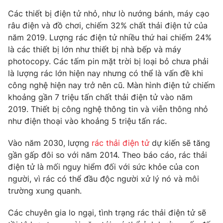
Phim VTV
Giải trí
Các thiết bị điện tử nhỏ, như lò nướng bánh, máy cạo
Hậu trường
râu điện và đồ chơi, chiếm 32% chất thải điện tử của
Điện ảnh
năm 2019. Lượng rác điện tử nhiều thứ hai chiếm 24%
Đời sống
Nhân vật
là các thiết bị lớn như thiết bị nhà bếp và máy
Âm nhạc
Du lịch
photocopy. Các tấm pin mặt trời bị loại bỏ chưa phải
Khán giả
Giáo dục
Sao
là lượng rác lớn hiện nay nhưng có thể là vấn đề khi
Làm đẹp
Giải sao mai
công nghệ hiện nay trở nên cũ. Màn hình điện tử chiếm
Tuyển sinh
khoảng gần 7 triệu tấn chất thải điện tử vào năm
Công nghệ
Chất lượng cuộc sống
2019. Thiết bị công nghệ thông tin và viễn thông nhỏ
Học trực tuyến
Hitech Công nghệ tương lai
như điện thoại vào khoảng 5 triệu tấn rác.
Giao lưu trực tuyến
Sản phẩm
Vào năm 2030, lượng
rác thải điện tử
dự kiến sẽ tăng
gần gấp đôi so với năm 2014. Theo báo cáo, rác thải
Lịch phát sóng
Thị trường
điện tử là mối nguy hiểm đối với sức khỏe của con
Tư vấn
người, vì rác có thể đầu độc người xử lý nó và môi
trường xung quanh.
Chuyên mục khác
Emagazine
Podcast
Các chuyên gia lo ngại, tình trạng rác thải điện tử sẽ