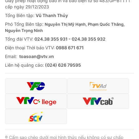
Giấy phép hoạt động báo in và báo điện tử số 483/GP-BTTTT
cấp ngày 29/12/2023
Tổng Biên tập:
Vũ Thanh Thủy
Phó Tổng Biên tập:
Nguyễn Thị Mỹ Hạnh, Phạm Quốc Thắng,
Nguyễn Trọng Ninh
Tổng đài VTV:
024.38 355 931 - 024.38 355 932
Ðiện thoại Thời báo VTV:
0988 671 671
Email:
toasoan@vtv.vn
Liên hệ quảng cáo:
(024) 626 79595
® Cấm sao chép dưới mọi hình thức nếu không có sự chấp