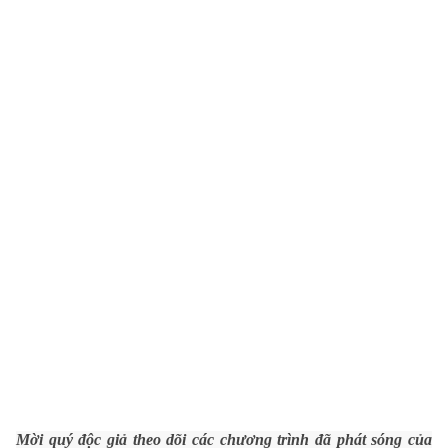
Ðiện thoại Thời báo VTV:
024.66 897 897
Email:
toasoan@vtv.vn
Liên hệ quảng cáo:
024-7300.7108
® Cấm sao chép dưới mọi hình thức nếu không có sự chấp
thuận bằng văn bản. Ghi rõ nguồn VTV.vn khi phát hành lại
thông tin từ website này.
Mời quý độc giả theo dõi các chương trình đã phát sóng của