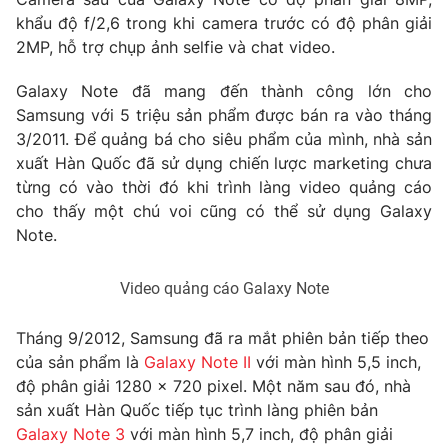
khẩu độ f/2,6 trong khi camera trước có độ phân giải
Photo
Infographic
2MP, hỗ trợ chụp ảnh selfie và chat video.
Video
Shorts video
Galaxy Note đã mang đến thành công lớn cho
Samsung với 5 triệu sản phẩm được bán ra vào tháng
3/2011. Để quảng bá cho siêu phẩm của mình, nhà sản
VTV Money
VTV Thể thao
xuất Hàn Quốc đã sử dụng chiến lược marketing chưa
từng có vào thời đó khi trình làng video quảng cáo
VTV Sức khoẻ
Bất động sản
cho thấy một chú voi cũng có thể sử dụng Galaxy
Note.
Thị trường 24h
Tấm lòng Việt
Video quảng cáo Galaxy Note
VTV4
Vươn mình bằng AI
Tháng 9/2012, Samsung đã ra mắt phiên bản tiếp theo
của sản phẩm là
Galaxy Note II
với màn hình 5,5 inch,
VTV9
VTV8
độ phân giải 1280 x 720 pixel. Một năm sau đó, nhà
sản xuất Hàn Quốc tiếp tục trình làng phiên bản
Galaxy Note 3
với màn hình 5,7 inch, độ phân giải
Liên hệ tòa soạn
English