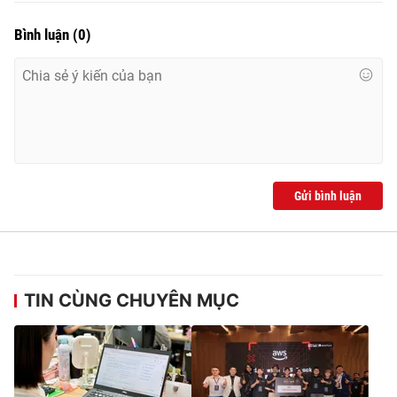
Bình luận
(
0
)
Gửi bình luận
TIN CÙNG CHUYÊN MỤC