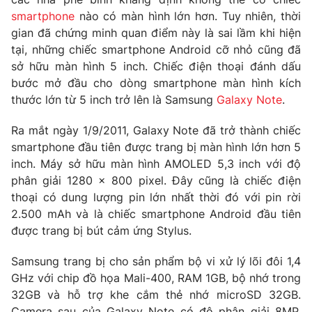
Phim VTV
Giải trí
smartphone
nào có màn hình lớn hơn. Tuy nhiên, thời
Hậu trường
gian đã chứng minh quan điểm này là sai lầm khi hiện
Điện ảnh
tại, những chiếc smartphone Android cỡ nhỏ cũng đã
Đời sống
Nhân vật
sở hữu màn hình 5 inch. Chiếc điện thoại đánh dấu
Âm nhạc
bước mở đầu cho dòng smartphone màn hình kích
Du lịch
Khán giả
Giáo dục
thước lớn từ 5 inch trở lên là Samsung
Galaxy Note
.
Sao
Làm đẹp
Giải sao mai
Tuyển sinh
Ra mắt ngày 1/9/2011, Galaxy Note đã trở thành chiếc
Công nghệ
Chất lượng cuộc sống
smartphone đầu tiên được trang bị màn hình lớn hơn 5
Học trực tuyến
inch. Máy sở hữu màn hình AMOLED 5,3 inch với độ
Hitech Công nghệ tương lai
Giao lưu trực tuyến
phân giải 1280 x 800 pixel. Đây cũng là chiếc điện
Sản phẩm
thoại có dung lượng pin lớn nhất thời đó với pin rời
2.500 mAh và là chiếc smartphone Android đầu tiên
Lịch phát sóng
Thị trường
được trang bị bút cảm ứng Stylus.
Tư vấn
Samsung trang bị cho sản phẩm bộ vi xử lý lõi đôi 1,4
Chuyên mục khác
GHz với chip đồ họa Mali-400, RAM 1GB, bộ nhớ trong
Emagazine
Podcast
32GB và hỗ trợ khe cắm thẻ nhớ microSD 32GB.
Camera sau của Galaxy Note có độ phân giải 8MP,