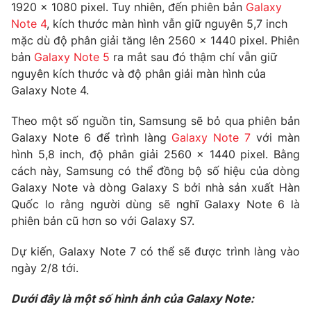
1920 x 1080 pixel. Tuy nhiên, đến phiên bản
Galaxy
Note 4
, kích thước màn hình vẫn giữ nguyên 5,7 inch
mặc dù độ phân giải tăng lên 2560 x 1440 pixel. Phiên
bản
Galaxy Note 5
ra mắt sau đó thậm chí vẫn giữ
THỜI BÁO VTV
nguyên kích thước và độ phân giải màn hình của
Galaxy Note 4.
Theo một số nguồn tin, Samsung sẽ bỏ qua phiên bản
Theo dõi báo trên
Galaxy Note 6 để trình làng
Galaxy Note 7
với màn
hình 5,8 inch, độ phân giải 2560 x 1440 pixel. Bằng
cách này, Samsung có thể đồng bộ số hiệu của dòng
Cơ quan chủ quản:
Đài Truyền hình Việt Nam
Galaxy Note và dòng Galaxy S bởi nhà sản xuất Hàn
Cơ quan báo chí:
Thời báo VTV
Quốc lo rằng người dùng sẽ nghĩ Galaxy Note 6 là
Giấy phép hoạt động báo in và báo điện tử số 483/GP-BTTTT
phiên bản cũ hơn so với Galaxy S7.
cấp ngày 29/12/2023
Tổng Biên tập:
Vũ Thanh Thủy
Dự kiến, Galaxy Note 7 có thể sẽ được trình làng vào
Phó Tổng Biên tập:
Nguyễn Thị Mỹ Hạnh, Phạm Quốc Thắng,
ngày 2/8 tới.
Nguyễn Trọng Ninh
Dưới đây là một số hình ảnh của Galaxy Note:
Tổng đài VTV:
024.38 355 931 - 024.38 355 932