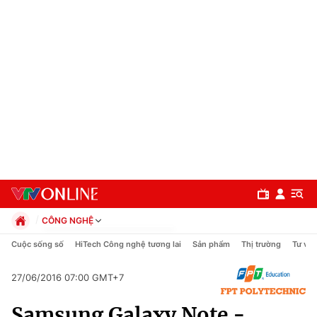
CÔNG NGHỆ
Chính trị
Cuộc sống số
HiTech Công nghệ tương lai
Sản phẩm
Thị trường
Tư vấn
Xã hội
Pháp luật
27/06/2016 07:00 GMT+7
Chuyên mục
Kinh tế
Samsung Galaxy Note -
Thể thao