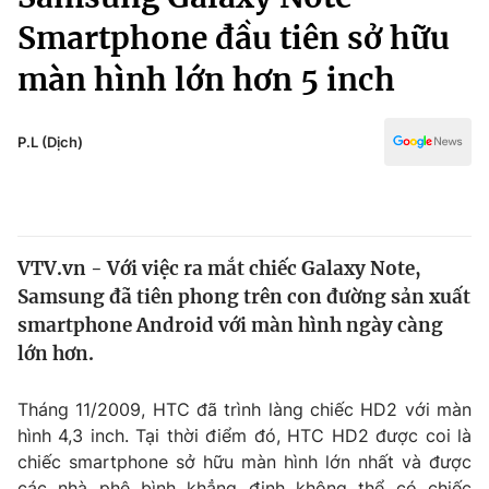
Chính trị
Truyền hình
Smartphone đầu tiên sở hữu
Văn hóa - Giải trí
Xã hội
màn hình lớn hơn 5 inch
Y tế
Đời sống
Pháp luật
Công nghệ
P.L (Dịch)
Giáo dục
Y tế
Thế giới
VTV.vn - Với việc ra mắt chiếc Galaxy Note,
Samsung đã tiên phong trên con đường sản xuất
Tin tức
Kinh tế
smartphone Android với màn hình ngày càng
Thế giới đó đây
lớn hơn.
Tài chính
Dữ liệu và đời sống
Câu chuyện quốc tế
Tháng 11/2009, HTC đã trình làng chiếc HD2 với màn
Thị trường
hình 4,3 inch. Tại thời điểm đó, HTC HD2 được coi là
Truyền hình
Góc doanh nghiệp
chiếc smartphone sở hữu màn hình lớn nhất và được
các nhà phê bình khẳng định không thể có chiếc