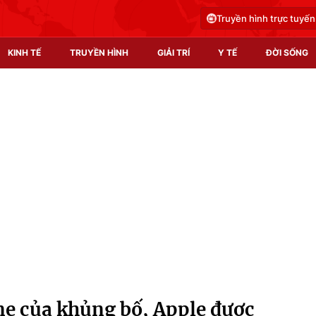
Truyền hình trực tuyến
KINH TẾ
TRUYỀN HÌNH
GIẢI TRÍ
Y TẾ
ĐỜI SỐNG
Pháp luật
Y tế
Truyền hình
Multimedia
Phim VTV
Video
Hậu trường
Shorts video
Nhân vật
Podcast
Khán giả
EMagazine
Giải sao mai
Photo
ne của khủng bố, Apple được
Infographic