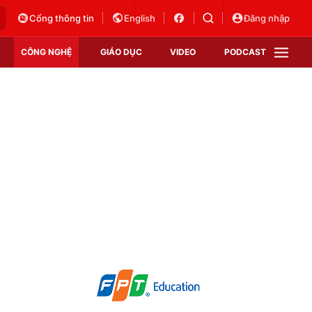
Cổng thông tin
English
Đăng nhập
CÔNG NGHỆ
GIÁO DỤC
VIDEO
PODCAST
VTV Money
VTV Thể thao
VTV Sức khoẻ
Bất động sản
Thị trường 24h
Tấm lòng Việt
Vươn mình bằng AI
VTV4
VTV8
VTV9
Lịch phát sóng
Giao lưu trực tuyến
Sự kiện