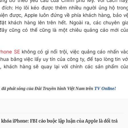
ủng bố theo yêu cầu của Chính phủ Mỹ. Với cách này
 đích: Họ lôi kéo được thêm nhiều người ủng hộ tron
 hiện được, Apple luôn đứng về phía khách hàng, bảo v
ặt khách hàng lên trên hết. Ngoài ra, các chuyên gi
đây cũng có thể cũng là một chiêu quảng cáo mới củ
Phone SE
không có gì nổi trội, việc quảng cáo nhấn và
a bằng việc lấy uy tín của công ty, để tạo lòng tin vớ
g, khách hàng sẽ quay lại với chính các sản phẩm củ
h đã phát sóng của Đài Truyền hình Việt Nam trên
TV Online!
 khóa iPhone: FBI cáo buộc lập luận của Apple là dối trá