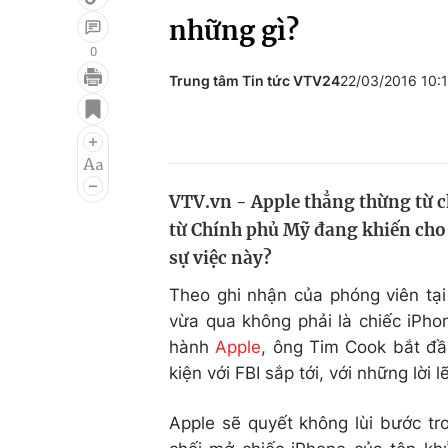
những gì?
0
Trung tâm Tin tức VTV24
22/03/2016 10:
Giải trí
Đời sống
Điện ảnh
Du lịch
Âm nhạc
Làm đẹp
VTV.vn - Apple thẳng thừng từ c
Sao
Chất lượng cuộc sốn
từ Chính phủ Mỹ đang khiến cho 
sự việc này?
Theo ghi nhận của phóng viên tại
vừa qua không phải là chiếc iPho
hành
Apple
, ông Tim Cook bắt đầ
kiện với FBI sắp tới, với những lời 
Apple sẽ quyết không lùi bước tr