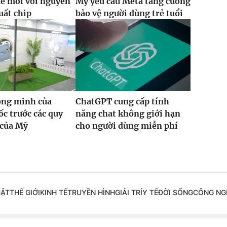
ế mới với nguyên
Mỹ yêu cầu Meta tăng cường
uất chip
bảo vệ người dùng trẻ tuổi
ông minh của
ChatGPT cung cấp tính
c trước các quy
năng chat không giới hạn
 của Mỹ
cho người dùng miễn phí
UẬT
THẾ GIỚI
KINH TẾ
TRUYỀN HÌNH
GIẢI TRÍ
Y TẾ
ĐỜI SỐNG
CÔNG NG