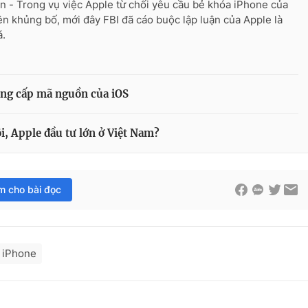
n - Trong vụ việc Apple từ chối yêu cầu bẻ khóa iPhone của
ên khủng bố, mới đây FBI đã cáo buộc lập luận của Apple là
á.
ng cấp mã nguồn của iOS
ội, Apple đầu tư lớn ở Việt Nam?
im cho bài đọc
 iPhone