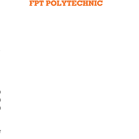
Liên hệ toà soạn
hệ tương lai
n
u
ụ
ừ