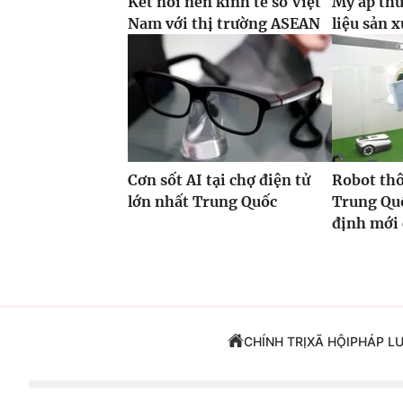
Kết nối nền kinh tế số Việt
Mỹ áp thu
Nam với thị trường ASEAN
liệu sản x
Cơn sốt AI tại chợ điện tử
Robot th
lớn nhất Trung Quốc
Trung Quố
định mới
CHÍNH TRỊ
XÃ HỘI
PHÁP L