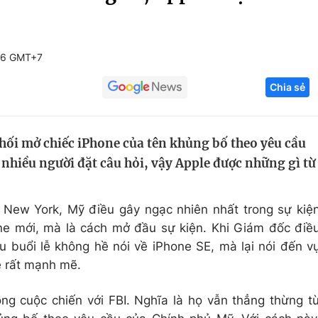
Góc ảnh
16 GMT+7
Giáo dục
Công nghệ
Chia sẻ
Tuyển sinh
Hitech Công ng
Học trực tuyến
Sản phẩm
hối mở chiếc iPhone của tên khủng bố theo yêu cầu
g
Thị trường
nhiều người đặt câu hỏi, vậy Apple được những gì từ
Tư vấn
 New York, Mỹ điều gây ngạc nhiên nhất trong sự kiệ
ne mới, mà là cách mở đầu sự kiện. Khi Giám đốc điề
u buổi lễ không hề nói về iPhone SE, mà lại nói đến v
lẽ rất mạnh mẽ.
ong cuộc chiến với FBI. Nghĩa là họ vẫn thẳng thừng t