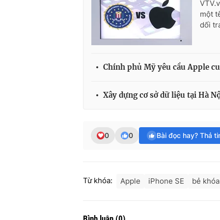
VTV.v
một t
dối tr
Chính phủ Mỹ yêu cầu Apple cu
Xây dựng cơ sở dữ liệu tại Hà N
0
0
Bài đọc hay? Thả t
Từ khóa:
Apple
iPhone SE
bẻ khóa
Bình luận
(
0
)