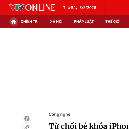
Thứ Bảy, 8/8/2026
CHÍNH TRỊ
XÃ HỘI
PHÁP LUẬT
THẾ GIỚI
Chính trị
Xã hội
Thế giới
Kinh tế
Tin tức
Tài chính
Thế giới đó đây
Thị trường
Câu chuyện quốc tế
Góc doanh nghiệp
Dữ liệu và đời sống
Công nghệ
Từ chối bẻ khóa iPho