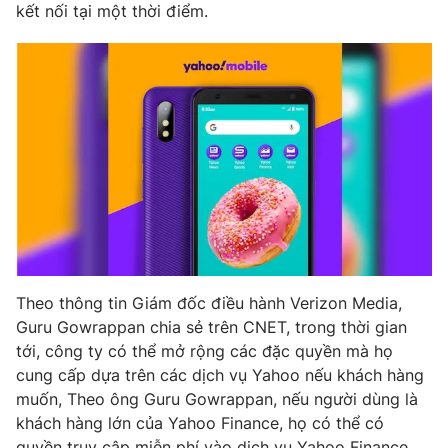
kết nối tại một thời điểm.
THỜI BÁO VTV
Theo dõi báo trên
Cơ quan chủ quản:
Đài Truyền hình Việt Nam
Cơ quan báo chí:
Thời báo VTV
Theo thông tin Giám đốc điều hành Verizon Media,
Giấy phép hoạt động báo in và báo điện tử số 483/GP-BTTTT
Guru Gowrappan chia sẻ trên CNET, trong thời gian
cấp ngày 29/12/2023
tới, công ty có thể mở rộng các đặc quyền mà họ
Tổng Biên tập:
Vũ Thanh Thủy
cung cấp dựa trên các dịch vụ Yahoo nếu khách hàng
Phó Tổng Biên tập:
Nguyễn Thị Mỹ Hạnh, Phạm Quốc Thắng,
muốn, Theo ông Guru Gowrappan, nếu người dùng là
Nguyễn Trọng Ninh
khách hàng lớn của Yahoo Finance, họ có thể có
Tổng đài VTV:
024.38 355 931 - 024.38 355 932
quyền truy cập miễn phí vào dịch vụ Yahoo Finance