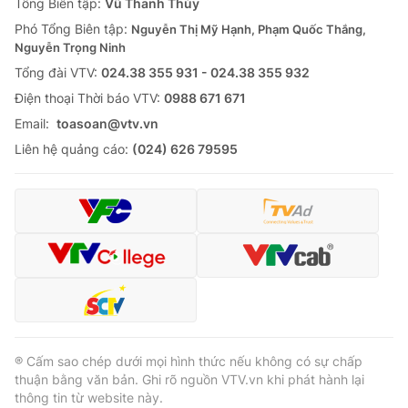
Tổng Biên tập:
Vũ Thanh Thủy
Phó Tổng Biên tập:
Nguyễn Thị Mỹ Hạnh, Phạm Quốc Thắng,
Nguyễn Trọng Ninh
Tổng đài VTV:
024.38 355 931 - 024.38 355 932
Ðiện thoại Thời báo VTV:
0988 671 671
Email:
toasoan@vtv.vn
Liên hệ quảng cáo:
(024) 626 79595
® Cấm sao chép dưới mọi hình thức nếu không có sự chấp
thuận bằng văn bản. Ghi rõ nguồn VTV.vn khi phát hành lại
thông tin từ website này.