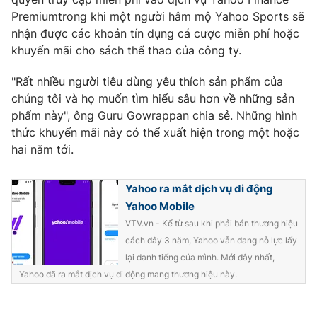
Ðiện thoại Thời báo VTV:
024.66 897 897
Premiumtrong khi một người hâm mộ Yahoo Sports sẽ
Email:
toasoan@vtv.vn
nhận được các khoản tín dụng cá cược miễn phí hoặc
Liên hệ quảng cáo:
024-7300.7108
khuyến mãi cho sách thể thao của công ty.
"Rất nhiều người tiêu dùng yêu thích sản phẩm của
chúng tôi và họ muốn tìm hiểu sâu hơn về những sản
phẩm này", ông Guru Gowrappan chia sẻ. Những hình
thức khuyến mãi này có thể xuất hiện trong một hoặc
hai năm tới.
Yahoo ra mắt dịch vụ di động
Yahoo Mobile
VTV.vn - Kể từ sau khi phải bán thương hiệu
cách đây 3 năm, Yahoo vẫn đang nỗ lực lấy
® Cấm sao chép dưới mọi hình thức nếu không có sự chấp
lại danh tiếng của mình. Mới đây nhất,
thuận bằng văn bản. Ghi rõ nguồn VTV.vn khi phát hành lại
thông tin từ website này.
Yahoo đã ra mắt dịch vụ di động mang thương hiệu này.