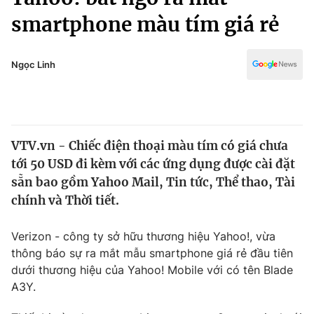
Chính trị
Truyền hình
smartphone màu tím giá rẻ
Văn hóa - Giải trí
Xã hội
Y tế
Ngọc Linh
Đời sống
Pháp luật
Công nghệ
Giáo dục
Y tế
VTV.vn - Chiếc điện thoại màu tím có giá chưa
tới 50 USD đi kèm với các ứng dụng được cài đặt
Thế giới
sẵn bao gồm Yahoo Mail, Tin tức, Thể thao, Tài
Tin tức
chính và Thời tiết.
Kinh tế
Thế giới đó đây
Verizon - công ty sở hữu thương hiệu Yahoo!, vừa
Tài chính
Dữ liệu và đời sống
Câu chuyện quốc tế
thông báo sự ra mắt mẫu smartphone giá rẻ đầu tiên
Thị trường
dưới thương hiệu của Yahoo! Mobile với có tên Blade
A3Y.
Truyền hình
Góc doanh nghiệp