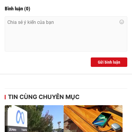
Bình luận
(
0
)
Gửi bình luận
TIN CÙNG CHUYÊN MỤC