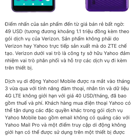
Photo
Infographic
Điểm nhấn của sản phẩm đến từ giá bán rẻ bất ngờ:
Video
Shorts video
49 USD (tương đương khoảng 1.1 triệu đồng kèm theo
gói dịch vụ của Verizon. Sản phẩm không phải do
VTV Money
VTV Thể thao
Verizon hay Yahoo trực tiếp sản xuất mà do ZTE chế
tạo. Verizon dưới vai trò là công ty sở hữu Yahoo đảm
nhiệm vai trò phân phối và hỗ trợ các dịch vụ đi kèm
VTV Sức khoẻ
Bất động sản
trên thiết bị.
Thị trường 24h
Tấm lòng Việt
Dịch vụ di động Yahoo! Mobile được ra mắt vào tháng
3 vừa qua với tính năng đàm thoại, nhắn tin và dữ liệu
4G LTE không giới hạn với giá 40 USD/tháng, đã bao
VTV4
Vươn mình bằng AI
gồm thuế và phí. Khách hàng mua điện thoại Yahoo có
thể tận dụng các đặc quyền khác trong gói dịch vụ
VTV9
VTV8
Yahoo Mobile bao gồm email không có quảng cáo với
Yahoo Mail Pro và một điểm truy cập di động không
giới hạn có thể được sử dụng trên một thiết bị được
Liên hệ tòa soạn
English