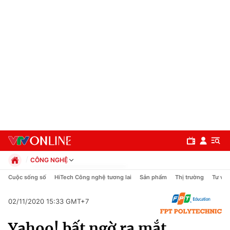
CÔNG NGHỆ
Chính trị
Cuộc sống số
HiTech Công nghệ tương lai
Sản phẩm
Thị trường
Tư vấn
Xã hội
Pháp luật
02/11/2020 15:33 GMT+7
Chuyên mục
Kinh tế
Yahoo! bất ngờ ra mắt
Thể thao