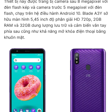
Thiết bị này được trang bị camera sau 8 megapixel với
Phim VTV
Giải trí
đèn flash kép và camera trước 5 megapixel với đèn
Hậu trường
flash, chạy trên hệ điều hành Android 10. Blade A3Y sở
Điện ảnh
hữu màn hình 5,45 inch độ phân giải HD 720p, 2GB
Đời sống
Nhân vật
RAM và 32GB dung lượng lưu trữ và cảm biến vân tay
Âm nhạc
Du lịch
phía sau cũng như khả năng mở khóa điện thoại bằng
Khán giả
Giáo dục
Sao
khuôn mặt.
Làm đẹp
Giải sao mai
Tuyển sinh
Công nghệ
Chất lượng cuộc sống
Học trực tuyến
Hitech Công nghệ tương lai
Giao lưu trực tuyến
Sản phẩm
Lịch phát sóng
Thị trường
Tư vấn
Chuyên mục khác
Emagazine
Podcast