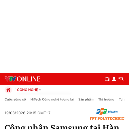
CÔNG NGHỆ
Chính trị
Cuộc sống số
HiTech Công nghệ tương lai
Sản phẩm
Thị trường
Tư vấn
Xã hội
Pháp luật
19/03/2026 20:15 GMT+7
Chuyên mục
Kinh tế
Công nhân Samsung tại Hàn
Thể thao