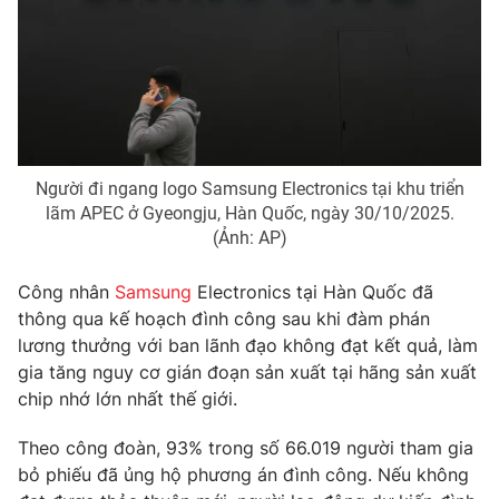
Phim VTV
Giải trí
Hậu trường
Điện ảnh
Đời sống
Nhân vật
Âm nhạc
Du lịch
Khán giả
Giáo dục
Sao
Làm đẹp
Giải sao mai
Người đi ngang logo Samsung Electronics tại khu triển
Tuyển sinh
lãm APEC ở Gyeongju, Hàn Quốc, ngày 30/10/2025.
Công nghệ
Chất lượng cuộc sống
(Ảnh: AP)
Học trực tuyến
Hitech Công nghệ tương lai
Giao lưu trực tuyến
Công nhân
Samsung
Electronics tại Hàn Quốc đã
Sản phẩm
thông qua kế hoạch đình công sau khi đàm phán
lương thưởng với ban lãnh đạo không đạt kết quả, làm
Lịch phát sóng
Thị trường
gia tăng nguy cơ gián đoạn sản xuất tại hãng sản xuất
Tư vấn
chip nhớ lớn nhất thế giới.
Chuyên mục khác
Theo công đoàn, 93% trong số 66.019 người tham gia
Emagazine
Podcast
bỏ phiếu đã ủng hộ phương án đình công. Nếu không