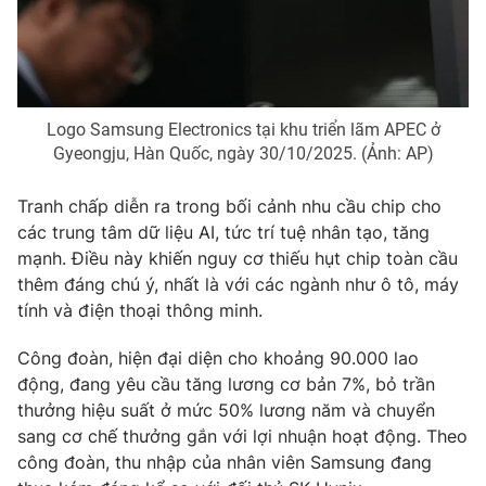
THỜI BÁO VTV
Logo Samsung Electronics tại khu triển lãm APEC ở
Gyeongju, Hàn Quốc, ngày 30/10/2025. (Ảnh: AP)
Tranh chấp diễn ra trong bối cảnh nhu cầu chip cho
Theo dõi báo trên
các trung tâm dữ liệu AI, tức trí tuệ nhân tạo, tăng
mạnh. Điều này khiến nguy cơ thiếu hụt chip toàn cầu
Cơ quan chủ quản:
Đài Truyền hình Việt Nam
thêm đáng chú ý, nhất là với các ngành như ô tô, máy
Cơ quan báo chí:
Thời báo VTV
tính và điện thoại thông minh.
Giấy phép hoạt động báo in và báo điện tử số 483/GP-BTTTT
cấp ngày 29/12/2023
Công đoàn, hiện đại diện cho khoảng 90.000 lao
động, đang yêu cầu tăng lương cơ bản 7%, bỏ trần
Tổng Biên tập:
Vũ Thanh Thủy
thưởng hiệu suất ở mức 50% lương năm và chuyển
Phó Tổng Biên tập:
Nguyễn Thị Mỹ Hạnh, Phạm Quốc Thắng,
sang cơ chế thưởng gắn với lợi nhuận hoạt động. Theo
Nguyễn Trọng Ninh
công đoàn, thu nhập của nhân viên Samsung đang
Tổng đài VTV:
024.38 355 931 - 024.38 355 932