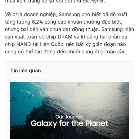
thua kém đáng kể so với đối thủ SK Hynix.
Ðiện thoại Thời báo VTV:
024.66 897 897
Email:
toasoan@vtv.vn
Về phía doanh nghiệp, Samsung cho biết đã đề xuất
Liên hệ quảng cáo:
024-7300.7108
tăng lương 6,2% cùng các khoản thưởng đặc biệt,
nhưng hai bên vẫn chưa đạt đồng thuận. Samsung hiện
sản xuất toàn bộ chip DRAM và khoảng hai phần ba
chip NAND tại Hàn Quốc, nên bất kỳ gián đoạn nào
cũng có thể tác động đến chuỗi cung ứng toàn cầu.
Tin liên quan
® Cấm sao chép dưới mọi hình thức nếu không có sự chấp
thuận bằng văn bản. Ghi rõ nguồn VTV.vn khi phát hành lại
thông tin từ website này.