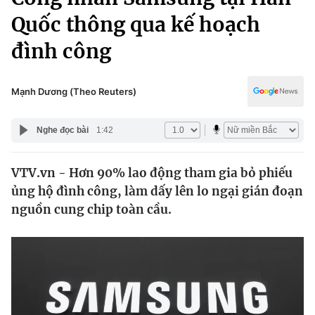
Chính trị
Truyền hình
Quốc thông qua kế hoạch
Văn hóa - Giải trí
Xã hội
đình công
Y tế
Đời sống
Pháp luật
Công nghệ
Mạnh Dương (Theo Reuters)
Giáo dục
Y tế
Nghe đọc bài
1:42
Thế giới
VTV.vn - Hơn 90% lao động tham gia bỏ phiếu
ủng hộ đình công, làm dấy lên lo ngại gián đoạn
Tin tức
Kinh tế
nguồn cung chip toàn cầu.
Thế giới đó đây
Tài chính
Dữ liệu và đời sống
Câu chuyện quốc tế
Thị trường
Truyền hình
Góc doanh nghiệp