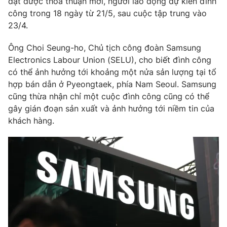
đạt được thỏa thuận mới, người lao động dự kiến đình
công trong 18 ngày từ 21/5, sau cuộc tập trung vào
Photo
Infographic
23/4.
Video
Shorts video
Ông Choi Seung-ho, Chủ tịch công đoàn Samsung
Electronics Labour Union (SELU), cho biết đình công
có thể ảnh hưởng tới khoảng một nửa sản lượng tại tổ
VTV Money
VTV Thể thao
hợp bán dẫn ở Pyeongtaek, phía Nam Seoul. Samsung
cũng thừa nhận chỉ một cuộc đình công cũng có thể
VTV Sức khoẻ
Bất động sản
gây gián đoạn sản xuất và ảnh hưởng tới niềm tin của
khách hàng.
Thị trường 24h
Tấm lòng Việt
VTV4
Vươn mình bằng AI
VTV9
VTV8
Liên hệ tòa soạn
English