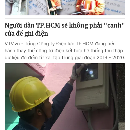
Giấy phép hoạt động báo in và báo điện tử số 483/GP-BTTTT
cấp ngày 29/12/2023
Tổng Biên tập:
Vũ Thanh Thủy
Người dân TP.HCM sẽ không phải "canh"
Phó Tổng Biên tập:
Nguyễn Thị Mỹ Hạnh, Phạm Quốc Thắng,
cửa để ghi điện
Nguyễn Trọng Ninh
Tổng đài VTV:
024.38 355 931 - 024.38 355 932
VTV.vn - Tổng Công ty Điện lực TP.HCM đang tiến
Ðiện thoại Thời báo VTV:
024.66 897 897
hành thay thế công tơ điện kết hợp hệ thống thu thập
Email:
toasoan@vtv.vn
dữ liệu đo đếm từ xa, tập trung giai đoạn 2019 - 2020.
Liên hệ quảng cáo:
024-7300.7108