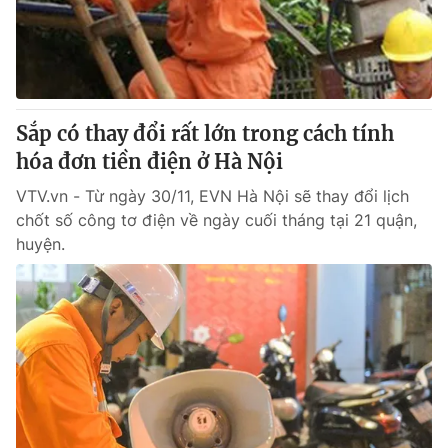
Giao lưu trực tuyến
Sản phẩm
Lịch phát sóng
Thị trường
Tư vấn
Sắp có thay đổi rất lớn trong cách tính
Chuyên mục khác
hóa đơn tiền điện ở Hà Nội
Emagazine
Podcast
VTV.vn - Từ ngày 30/11, EVN Hà Nội sẽ thay đổi lịch
chốt số công tơ điện về ngày cuối tháng tại 21 quận,
Photo
Infographic
huyện.
Video
Shorts video
VTV Money
VTV Thể thao
VTV Sức khoẻ
Bất động sản