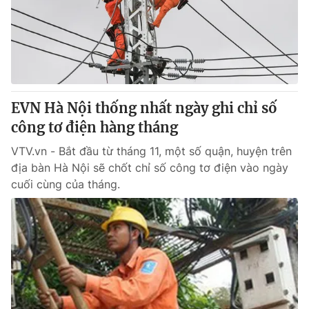
Tin tức
Kinh tế
Thế giới đó đây
Tài chính
Dữ liệu và đời sống
Câu chuyện quốc tế
Thị trường
EVN Hà Nội thống nhất ngày ghi chỉ số
Truyền hình
Góc doanh nghiệp
công tơ điện hàng tháng
Phim VTV
Giải trí
VTV.vn - Bắt đầu từ tháng 11, một số quận, huyện trên
Hậu trường
địa bàn Hà Nội sẽ chốt chỉ số công tơ điện vào ngày
Điện ảnh
cuối cùng của tháng.
Đời sống
Nhân vật
Âm nhạc
Du lịch
Khán giả
Giáo dục
Sao
Làm đẹp
Giải sao mai
Tuyển sinh
Công nghệ
Chất lượng cuộc sống
Học trực tuyến
Hitech Công nghệ tương lai