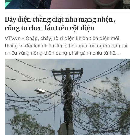
® Cấm sao chép dưới mọi hình thức nếu không có sự chấp
Dây điện chằng chịt như mạng nhện,
thuận bằng văn bản. Ghi rõ nguồn VTV.vn khi phát hành lại
công tơ chen lấn trên cột điện
thông tin từ website này.
VTV.vn - Chập, cháy, rò rỉ điện khiến tiền điện mỗi
tháng bị đội lên nhiều lần là hậu quả mà người dân tại
nhiều vùng nông thôn đang phải gánh chịu từ hệ...