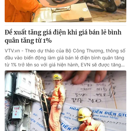
Thị trường 24h
Tấm lòng Việt
VTV4
Vươn mình bằng AI
Đề xuất tăng giá điện khi giá bán lẻ bình
VTV9
VTV8
quân tăng từ 1%
VTV.vn - Theo dự thảo của Bộ Công Thương, thông số
Liên hệ tòa soạn
English
đầu vào biến động làm giá bán lẻ điện bình quân tăng
từ 1% trở lên so với giá hiện hành, EVN sẽ được tăng...
THỜI BÁO VTV
Theo dõi báo trên
Cơ quan chủ quản:
Đài Truyền hình Việt Nam
Cơ quan báo chí:
Thời báo VTV