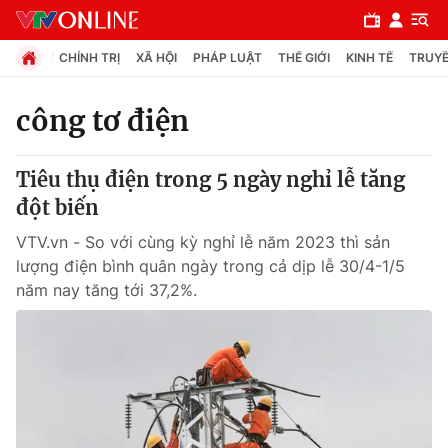
CHÍNH TRỊ
XÃ HỘI
PHÁP LUẬT
THẾ GIỚI
KINH TẾ
TRUYỀ
công tơ điện
Chuyên mục
Tiêu thụ điện trong 5 ngày nghỉ lễ tăng
Chính trị
đột biến
VTV.vn - So với cùng kỳ nghỉ lễ năm 2023 thì sản
Xã hội
lượng điện bình quân ngày trong cả dịp lễ 30/4-1/5
năm nay tăng tới 37,2%.
Pháp luật
Y tế
Thế giới