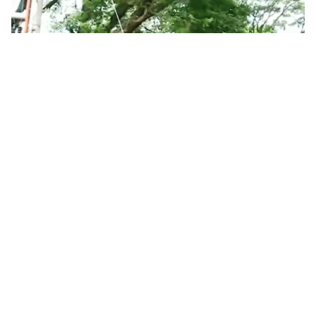
Tin mới
Video
Live
Emagazine
Trang chủ
Phát hiện gần 800 công tơ điện giả tại Hà
Nội
VTV.vn - 776 chiếc công tơ điện được làm giả tinh vi
đã bị các cơ quan chức năng bắt giữ vào hôm qua
(31/12) tại Hà Nội.