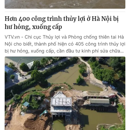
® Cấm sao chép dưới mọi hình thức nếu không có sự chấp
Hơn 400 công trình thủy lợi ở Hà Nội bị
thuận bằng văn bản. Ghi rõ nguồn VTV.vn khi phát hành lại
hư hỏng, xuống cấp
thông tin từ website này.
VTV.vn - Chi cục Thủy lợi và Phòng chống thiên tai Hà
Nội cho biết, thành phố hiện có 405 công trình thủy lợi
bị hư hỏng, xuống cấp, cần đầu tư kinh phí sửa chữa...