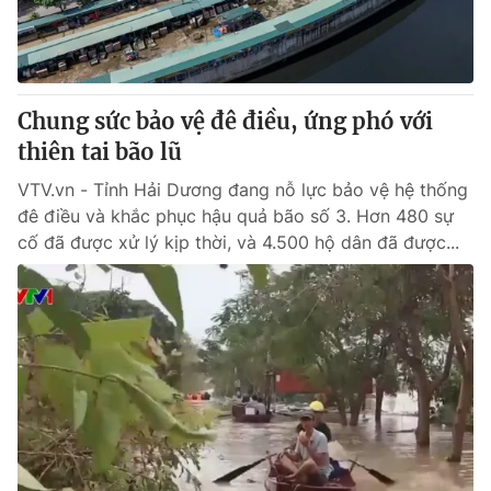
Thị trường 24h
Tấm lòng Việt
VTV4
Vươn mình bằng AI
Chung sức bảo vệ đê điều, ứng phó với
VTV9
VTV8
thiên tai bão lũ
VTV.vn - Tỉnh Hải Dương đang nỗ lực bảo vệ hệ thống
Liên hệ tòa soạn
English
đê điều và khắc phục hậu quả bão số 3. Hơn 480 sự
cố đã được xử lý kịp thời, và 4.500 hộ dân đã được...
THỜI BÁO VTV
Theo dõi báo trên
Cơ quan chủ quản:
Đài Truyền hình Việt Nam
Cơ quan báo chí:
Thời báo VTV