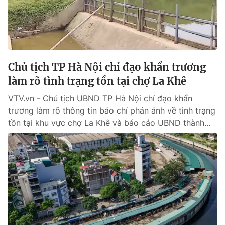
Giao lưu trực tuyến
Sản phẩm
Lịch phát sóng
Thị trường
Tư vấn
Chủ tịch TP Hà Nội chỉ đạo khẩn trương
Chuyên mục khác
làm rõ tình trạng tồn tại chợ La Khê
Emagazine
Podcast
VTV.vn - Chủ tịch UBND TP Hà Nội chỉ đạo khẩn
trương làm rõ thông tin báo chí phản ánh về tình trạng
Photo
Infographic
tồn tại khu vực chợ La Khê và báo cáo UBND thành...
Video
Shorts video
VTV Money
VTV Thể thao
VTV Sức khoẻ
Bất động sản