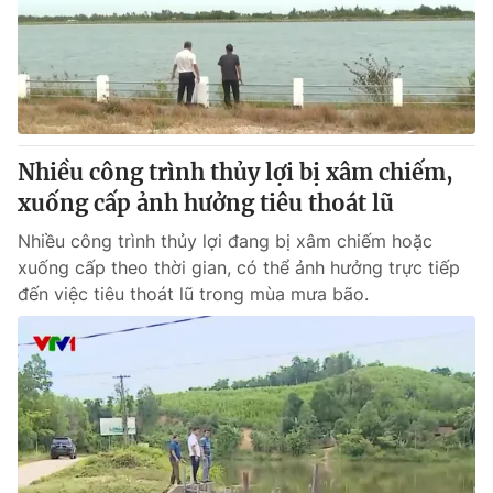
Tin tức
Kinh tế
Thế giới đó đây
Tài chính
Dữ liệu và đời sống
Câu chuyện quốc tế
Thị trường
Nhiều công trình thủy lợi bị xâm chiếm,
Truyền hình
Góc doanh nghiệp
xuống cấp ảnh hưởng tiêu thoát lũ
Phim VTV
Giải trí
Nhiều công trình thủy lợi đang bị xâm chiếm hoặc
Hậu trường
xuống cấp theo thời gian, có thể ảnh hưởng trực tiếp
Điện ảnh
đến việc tiêu thoát lũ trong mùa mưa bão.
Đời sống
Nhân vật
Âm nhạc
Du lịch
Khán giả
Giáo dục
Sao
Làm đẹp
Giải sao mai
Tuyển sinh
Công nghệ
Chất lượng cuộc sống
Học trực tuyến
Hitech Công nghệ tương lai