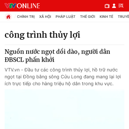
CHÍNH TRỊ
XÃ HỘI
PHÁP LUẬT
THẾ GIỚI
KINH TẾ
TRUYỀ
công trình thủy lợi
Chuyên mục
Nguồn nước ngọt dồi dào, người dân
Chính trị
ĐBSCL phấn khởi
VTV.vn - Đầu tư các công trình thủy lợi, hồ trữ nước
Xã hội
ngọt tại Đồng bằng sông Cửu Long đang mang lại lợi
ích trực tiếp cho hàng triệu hộ dân trong khu vực.
Pháp luật
Y tế
Thế giới