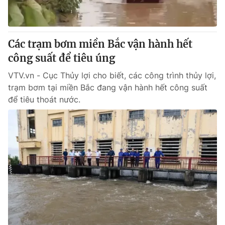
Giấy phép hoạt động báo in và báo điện tử số 483/GP-BTTTT
cấp ngày 29/12/2023
Tổng Biên tập:
Vũ Thanh Thủy
Các trạm bơm miền Bắc vận hành hết
Phó Tổng Biên tập:
Nguyễn Thị Mỹ Hạnh, Phạm Quốc Thắng,
công suất để tiêu úng
Nguyễn Trọng Ninh
Tổng đài VTV:
024.38 355 931 - 024.38 355 932
VTV.vn - Cục Thủy lợi cho biết, các công trình thủy lợi,
Ðiện thoại Thời báo VTV:
024.66 897 897
trạm bơm tại miền Bắc đang vận hành hết công suất
Email:
toasoan@vtv.vn
để tiêu thoát nước.
Liên hệ quảng cáo:
024-7300.7108