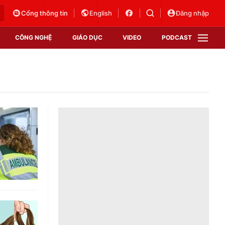
Cổng thông tin
English
Đăng nhập
CÔNG NGHỆ
GIÁO DỤC
VIDEO
PODCAST
VTV Money
VTV Thể thao
VTV Sức khoẻ
Bất động sản
Thị trường 24h
Tấm lòng Việt
Vươn mình bằng AI
VTV4
VTV8
VTV9
Lịch phát sóng
Giao lưu trực tuyến
Sự kiện