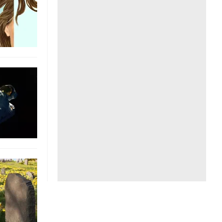
Liên hệ toà soạn
hệ tương lai