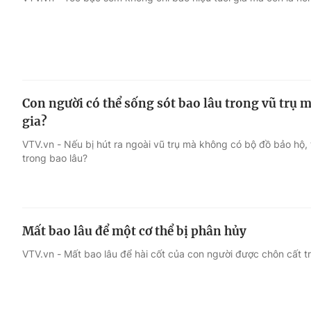
Giải trí
Đời sống
Điện ảnh
Du lịch
Con người có thể sống sót bao lâu trong vũ trụ
Âm nhạc
Làm đẹp
gia?
VTV.vn - Nếu bị hút ra ngoài vũ trụ mà không có bộ đồ bảo hộ, 
Sao
Chất lượng cuộc sốn
trong bao lâu?
Mất bao lâu để một cơ thể bị phân hủy
VTV.vn - Mất bao lâu để hài cốt của con người được chôn cất t