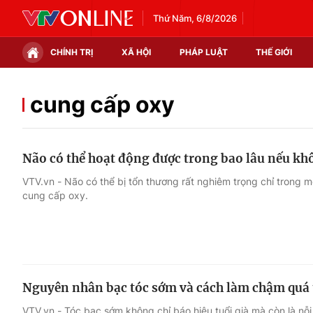
Thứ Năm, 6/8/2026
CHÍNH TRỊ
XÃ HỘI
PHÁP LUẬT
THẾ GIỚI
Chính trị
Xã hội
cung cấp oxy
Thế giới
Kinh tế
Não có thể hoạt động được trong bao lâu nếu kh
Tin tức
Tài chính
VTV.vn - Não có thể bị tổn thương rất nghiêm trọng chỉ trong m
cung cấp oxy.
Thế giới đó đây
Thị trường
Câu chuyện quốc tế
Góc doanh nghiệp
Dữ liệu và đời sống
Nguyên nhân bạc tóc sớm và cách làm chậm quá t
VTV.vn - Tóc bạc sớm không chỉ báo hiệu tuổi già mà còn là nỗi 