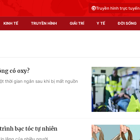
Truyền hình trực tuyến
KINH TẾ
TRUYỀN HÌNH
GIẢI TRÍ
Y TẾ
ĐỜI SỐNG
Pháp luật
Y tế
Truyền hình
Multimedia
ông có oxy?
Phim VTV
Video
ột thời gian ngắn sau khi bị mất nguồn
Hậu trường
Shorts video
Nhân vật
Podcast
Khán giả
EMagazine
Giải sao mai
Photo
rình bạc tóc tự nhiên
Infographic
lo lắng của nhiều người.