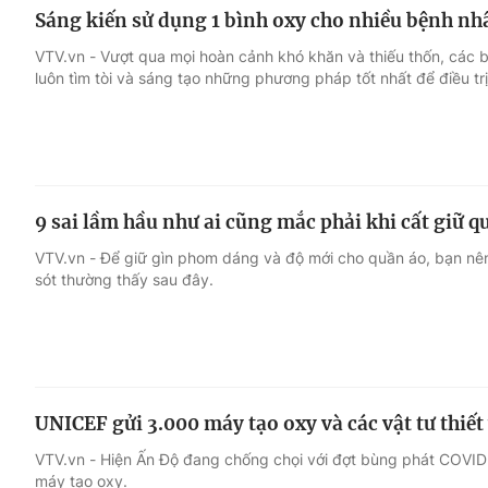
Sáng kiến sử dụng 1 bình oxy cho nhiều bệnh nh
VTV.vn - Vượt qua mọi hoàn cảnh khó khăn và thiếu thốn, các 
luôn tìm tòi và sáng tạo những phương pháp tốt nhất để điều tr
9 sai lầm hầu như ai cũng mắc phải khi cất giữ q
VTV.vn - Để giữ gìn phom dáng và độ mới cho quần áo, bạn nên
sót thường thấy sau đây.
UNICEF gửi 3.000 máy tạo oxy và các vật tư thiế
VTV.vn - Hiện Ấn Độ đang chống chọi với đợt bùng phát COVID-
máy tạo oxy.