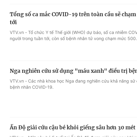
Tổng số ca mắc COVID-19 trên toàn cầu sẽ chạm 
tới
VTV.vn - Tổ chức Y tế Thế giới (WHO) dự báo, số ca nhiễm COVID
người trong tuần tới, còn số bệnh nhân tử vong chạm mức 500
Nga nghiên cứu sử dụng "máu xanh" điều trị b
VTV.vn - Các nhà khoa học Nga đang nghiên cứu khả năng sử d
bệnh nhân COVID-19.
Ấn Độ giải cứu cậu bé khỏi giếng sâu hơn 30 mét