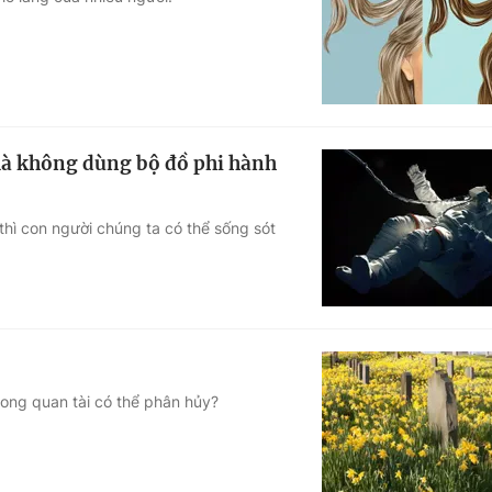
Góc ảnh
Giáo dục
Công nghệ
Tuyển sinh
Hitech Công ng
 mà không dùng bộ đồ phi hành
Học trực tuyến
Sản phẩm
thì con người chúng ta có thể sống sót
g
Thị trường
Tư vấn
rong quan tài có thể phân hủy?