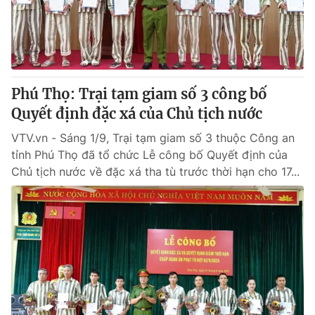
Giao lưu trực tuyến
Sản phẩm
Lịch phát sóng
Thị trường
Tư vấn
Phú Thọ: Trại tạm giam số 3 công bố
Chuyên mục khác
Quyết định đặc xá của Chủ tịch nước
Emagazine
Podcast
VTV.vn - Sáng 1/9, Trại tạm giam số 3 thuộc Công an
tỉnh Phú Thọ đã tổ chức Lễ công bố Quyết định của
Photo
Infographic
Chủ tịch nước về đặc xá tha tù trước thời hạn cho 17...
Video
Shorts video
VTV Money
VTV Thể thao
VTV Sức khoẻ
Bất động sản