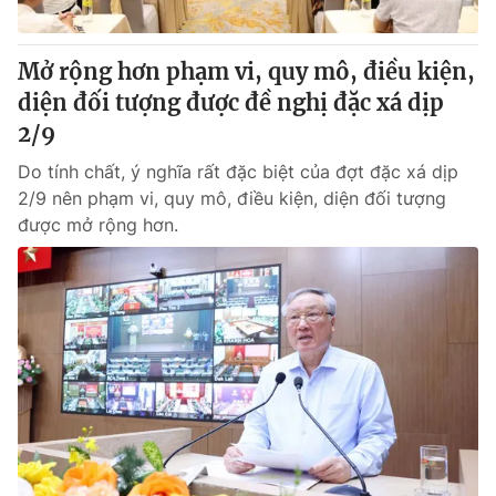
® Cấm sao chép dưới mọi hình thức nếu không có sự chấp
Mở rộng hơn phạm vi, quy mô, điều kiện,
thuận bằng văn bản. Ghi rõ nguồn VTV.vn khi phát hành lại
diện đối tượng được đề nghị đặc xá dịp
thông tin từ website này.
2/9
Do tính chất, ý nghĩa rất đặc biệt của đợt đặc xá dịp
2/9 nên phạm vi, quy mô, điều kiện, diện đối tượng
được mở rộng hơn.