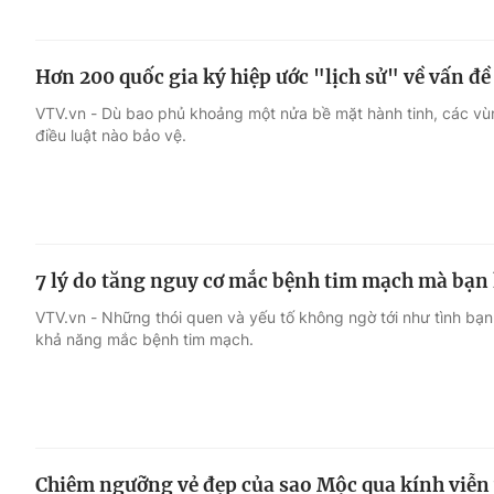
Hơn 200 quốc gia ký hiệp ước "lịch sử" về vấn đề
VTV.vn - Dù bao phủ khoảng một nửa bề mặt hành tinh, các vù
điều luật nào bảo vệ.
7 lý do tăng nguy cơ mắc bệnh tim mạch mà bạn
VTV.vn - Những thói quen và yếu tố không ngờ tới như tình bạn
khả năng mắc bệnh tim mạch.
Chiêm ngưỡng vẻ đẹp của sao Mộc qua kính viễn