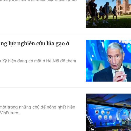
Góc ảnh
Giáo dục
Công nghệ
Tuyển sinh
Hitech Công ng
ng lực nghiên cứu lúa gạo ở
Học trực tuyến
Sản phẩm
oa Kỳ hiện đang có mặt ở Hà Nội để tham
g
Thị trường
Tư vấn
 một trong những chủ để nóng nhất hiện
VinFuture.