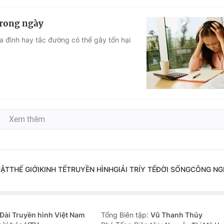
trong ngày
 đình hay tắc đường có thể gây tổn hại
Xem thêm
UẬT
THẾ GIỚI
KINH TẾ
TRUYỀN HÌNH
GIẢI TRÍ
Y TẾ
ĐỜI SỐNG
CÔNG NG
Đài Truyền hình Việt Nam
Tổng Biên tập:
Vũ Thanh Thủy