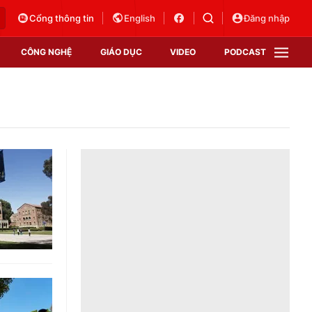
Cổng thông tin
English
Đăng nhập
CÔNG NGHỆ
GIÁO DỤC
VIDEO
PODCAST
VTV Money
VTV Thể thao
VTV Sức khoẻ
Bất động sản
Thị trường 24h
Tấm lòng Việt
Vươn mình bằng AI
VTV4
VTV8
VTV9
Lịch phát sóng
Giao lưu trực tuyến
Sự kiện