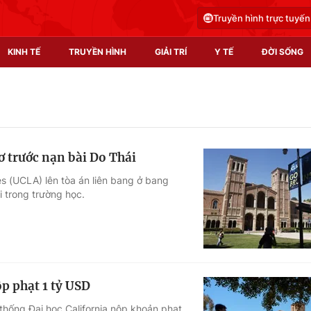
Truyền hình trực tuyến
KINH TẾ
TRUYỀN HÌNH
GIẢI TRÍ
Y TẾ
ĐỜI SỐNG
Pháp luật
Y tế
Truyền hình
Multimedia
ơ trước nạn bài Do Thái
Phim VTV
Video
es (UCLA) lên tòa án liên bang ở bang
i trong trường học.
Hậu trường
Shorts video
Nhân vật
Podcast
Khán giả
EMagazine
Giải sao mai
Photo
p phạt 1 tỷ USD
Infographic
hống Đại học California nộp khoản phạt