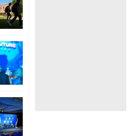
Liên hệ toà soạn
hệ tương lai