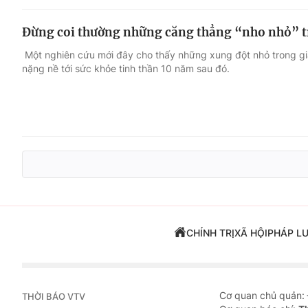
Đừng coi thường những căng thẳng “nho nhỏ” 
Một nghiên cứu mới đây cho thấy những xung đột nhỏ trong gia
nặng nề tới sức khỏe tinh thần 10 năm sau đó.
CHÍNH TRỊ
XÃ HỘI
PHÁP L
Cơ quan chủ quản:
THỜI BÁO VTV