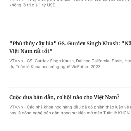
khổng lồ trị giá 1 tỷ USD.
Giải trí
Đời sống
Điện ảnh
Du lịch
"Phù thủy cây lúa" GS. Gurdev Singh Khush: "Nă
Âm nhạc
Làm đẹp
Việt Nam rất tốt"
VTV.vn - GS. Gurdev Singh Khush, Đại học California, Davis, H
Sao
Chất lượng cuộc sốn
dự Tuần lễ Khoa học công nghệ VinFuture 2023.
Cuộc đua bán dẫn, cơ hội nào cho Việt Nam?
VTV.vn - Các nhà khoa học hàng đầu đã có phiên thảo luận về
nay là công nghệ bán dẫn trong sự kiện mở màn Tuần lễ KHCN 