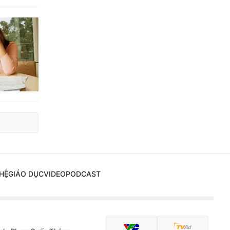
HỆ
GIÁO DỤC
VIDEO
PODCAST