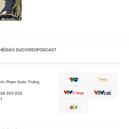
HỆ
GIÁO DỤC
VIDEO
PODCAST
nh, Phạm Quốc Thắng,
.38 355 932
71