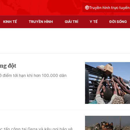
Truyền hình trực tuyến
KINH TẾ
TRUYỀN HÌNH
GIẢI TRÍ
Y TẾ
ĐỜI SỐNG
Pháp luật
Y tế
Truyền hình
Multimedia
ung đột
Phim VTV
Video
ở điểm tới hạn khi hơn 100.000 dân
Hậu trường
Shorts video
Nhân vật
Podcast
Khán giả
EMagazine
Giải sao mai
Photo
Infographic
c tấn công tại Gaza và kêu gọi bảo vệ