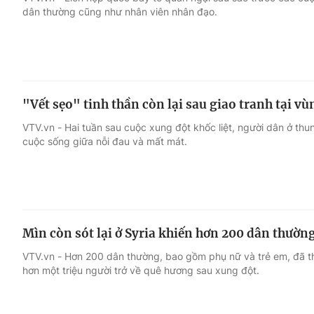
dân thường cũng như nhân viên nhân đạo.
Giải trí
Đời sống
Điện ảnh
Du lịch
"Vết sẹo" tinh thần còn lại sau giao tranh tại v
Âm nhạc
Làm đẹp
VTV.vn - Hai tuần sau cuộc xung đột khốc liệt, người dân ở thun
cuộc sống giữa nỗi đau và mất mát.
Sao
Chất lượng cuộc sốn
Mìn còn sót lại ở Syria khiến hơn 200 dân thườn
VTV.vn - Hơn 200 dân thường, bao gồm phụ nữ và trẻ em, đã thi
hơn một triệu người trở về quê hương sau xung đột.