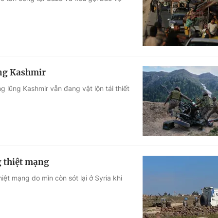
Góc ảnh
Giáo dục
Công nghệ
Tuyển sinh
Hitech Công ng
ùng Kashmir
Học trực tuyến
Sản phẩm
g lũng Kashmir vẫn đang vật lộn tái thiết
g
Thị trường
Tư vấn
g thiệt mạng
ệt mạng do mìn còn sót lại ở Syria khi