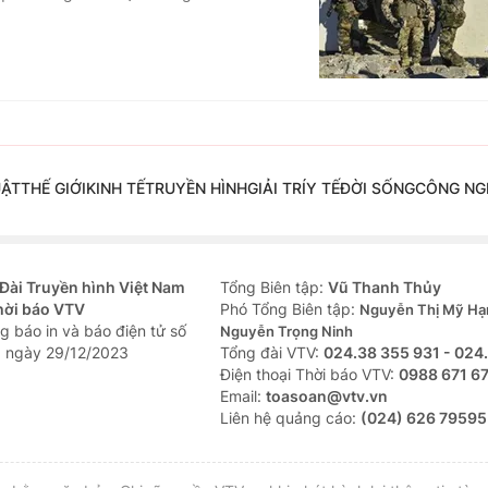
UẬT
THẾ GIỚI
KINH TẾ
TRUYỀN HÌNH
GIẢI TRÍ
Y TẾ
ĐỜI SỐNG
CÔNG NG
Đài Truyền hình Việt Nam
Tổng Biên tập:
Vũ Thanh Thủy
hời báo VTV
Phó Tổng Biên tập:
Nguyễn Thị Mỹ Hạ
g báo in và báo điện tử số
Nguyễn Trọng Ninh
 ngày 29/12/2023
Tổng đài VTV:
024.38 355 931 - 024
Ðiện thoại Thời báo VTV:
0988 671 6
Email:
toasoan@vtv.vn
Liên hệ quảng cáo:
(024) 626 79595