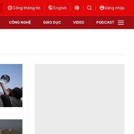
Cổng thông tin
English
Đăng nhập
CÔNG NGHỆ
GIÁO DỤC
VIDEO
PODCAST
VTV Money
VTV Thể thao
VTV Sức khoẻ
Bất động sản
Thị trường 24h
Tấm lòng Việt
Vươn mình bằng AI
VTV4
VTV8
VTV9
Lịch phát sóng
Giao lưu trực tuyến
Sự kiện