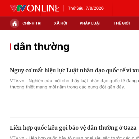
Thứ Sáu, 7/8/2026
CHÍNH TRỊ
XÃ HỘI
PHÁP LUẬT
THẾ GIỚI
Chính trị
Xã hội
dân thường
Thế giới
Kinh tế
Nguy cơ mất hiệu lực Luật nhân đạo quốc tế vì x
Tin tức
Tài chính
VTV.vn - Nghiên cứu mới cho thấy luật nhân đạo quốc tế đang 
thường thiệt mạng mỗi năm trong các xung đột gần đây.
Thế giới đó đây
Thị trường
Câu chuyện quốc tế
Góc doanh nghiệp
Dữ liệu và đời sống
Liên hợp quốc kêu gọi bảo vệ dân thường ở Gaza
VTV.vn - Liên hợp quốc bày tỏ quan ngại sâu sắc trước các cuộ