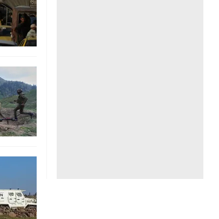
Liên hệ toà soạn
hệ tương lai