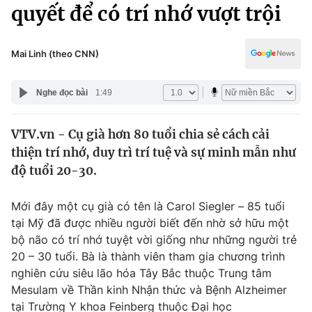
Chính trị
quyết để có trí nhớ vượt trội
Truyền hình
Văn hóa - Giải trí
Xã hội
Y tế
Mai Linh (theo CNN)
Đời sống
Pháp luật
Công nghệ
Nghe đọc bài
1:49
Giáo dục
Y tế
VTV.vn - Cụ già hơn 80 tuổi chia sẻ cách cải
thiện trí nhớ, duy trì trí tuệ và sự minh mẫn như
Thế giới
độ tuổi 20-30.
Tin tức
Kinh tế
Mới đây một cụ già có tên là Carol Siegler – 85 tuổi
Thế giới đó đây
tại Mỹ đã được nhiều người biết đến nhờ sở hữu một
Tài chính
bộ não có trí nhớ tuyệt vời giống như những người trẻ
Dữ liệu và đời sống
Câu chuyện quốc tế
20 – 30 tuổi. Bà là thành viên tham gia chương trình
Thị trường
nghiên cứu siêu lão hóa Tây Bắc thuộc Trung tâm
Truyền hình
Mesulam về Thần kinh Nhận thức và Bệnh Alzheimer
Góc doanh nghiệp
tại Trường Y khoa Feinberg thuộc Đại học