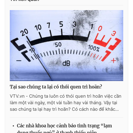
THỜI BÁO VTV
Theo dõi báo trên
Cơ quan chủ quản:
Đài Truyền hình Việt Nam
Cơ quan báo chí:
Thời báo VTV
Tại sao chúng ta lại có thói quen trì hoãn?
Giấy phép hoạt động báo in và báo điện tử số 483/GP-BTTTT
VTV.vn - Chúng ta luôn có thói quen trì hoãn việc cần
cấp ngày 29/12/2023
làm một vài ngày, một vài tuần hay vài tháng. Vậy tại
Tổng Biên tập:
Vũ Thanh Thủy
sao chúng ta lại hay trì hoãn? Có cách nào để khắc...
Phó Tổng Biên tập:
Nguyễn Thị Mỹ Hạnh, Phạm Quốc Thắng,
Nguyễn Trọng Ninh
Các nhà khoa học cảnh báo tình trạng “lạm
Tổng đài VTV:
024.38 355 931 - 024.38 355 932
dụng thuốc ngủ” ở thanh thiếu niên