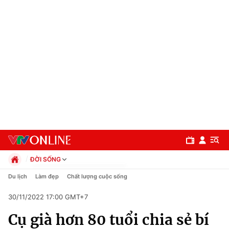
ĐỜI SỐNG
Chính trị
Du lịch
Làm đẹp
Chất lượng cuộc sống
Xã hội
30/11/2022 17:00 GMT+7
Pháp luật
Chuyên mục
Kinh tế
Cụ già hơn 80 tuổi chia sẻ bí
Thể thao