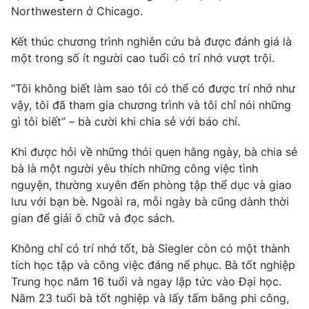
Phim VTV
Northwestern ở Chicago.
Giải trí
Hậu trường
Kết thúc chương trình nghiên cứu bà được đánh giá là
Điện ảnh
Đời sống
một trong số ít người cao tuổi có trí nhớ vượt trội.
Nhân vật
Âm nhạc
Du lịch
Khán giả
“Tôi không biết làm sao tôi có thể có được trí nhớ như
Giáo dục
Sao
vậy, tôi đã tham gia chương trình và tôi chỉ nói những
Làm đẹp
Giải sao mai
gì tôi biết” – bà cười khi chia sẻ với báo chí.
Tuyển sinh
Công nghệ
Chất lượng cuộc sống
Học trực tuyến
Khi được hỏi về những thói quen hằng ngày, bà chia sẻ
Hitech Công nghệ tương lai
bà là một người yêu thích những công việc tình
Giao lưu trực tuyến
nguyện, thường xuyên đến phòng tập thể dục và giao
Sản phẩm
lưu với bạn bè. Ngoài ra, mỗi ngày bà cũng dành thời
Lịch phát sóng
gian để giải ô chữ và đọc sách.
Thị trường
Tư vấn
Không chỉ có trí nhớ tốt, bà Siegler còn có một thành
tích học tập và công việc đáng nể phục. Bà tốt nghiệp
Chuyên mục khác
Trung học năm 16 tuổi và ngay lập tức vào Đại học.
Emagazine
Podcast
Năm 23 tuổi bà tốt nghiệp và lấy tấm bằng phi công,