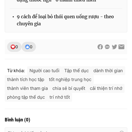
Ðiện thoại Thời báo VTV:
024.66 897 897
Email:
toasoan@vtv.vn
9 cách để loại bỏ thói quen uống rượu - theo
Liên hệ quảng cáo:
024-7300.7108
chuyên gia
0
0
Từ khóa:
Người cao tuổi
Tập thể dục
dành thời gian
thành tích học tập
tốt nghiệp trung học
thành viên tham gia
chia sẻ bí quyết
cải thiện trí nhớ
phòng tập thể dục
trí nhớ tốt
® Cấm sao chép dưới mọi hình thức nếu không có sự chấp
thuận bằng văn bản. Ghi rõ nguồn VTV.vn khi phát hành lại
thông tin từ website này.
Bình luận
(
0
)