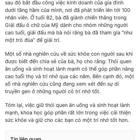
sau đó bắt đầu công việc kinh doanh của gia đình
Photo
dưới tầng hầm của mình, nơi đã phát triển lên tới 100
Infographic
nhân viên. Ở tuổi 82, bà đã giành chiến thắng trong
Giải đấu ô chữ của Mỹ dành cho nhóm những người
Video
Shorts video
cao tuổi, giải đấu mà bà nói rằng bà đã tham gia “như
một trò đùa” để giải trí.
VTV Money
VTV Thể thao
Một số nhà nghiên cứu về sức khỏe con người sau khi
được biết đến chia sẻ của bà, họ cho rằng: Thói quen
VTV Sức khoẻ
Bất động sản
ăn uống và sinh hoạt lành mạnh có thể góp phần nâng
cao tuổi thọ và trí nhớ qua các năm. Bên cạnh đó, một
Thị trường 24h
Tấm lòng Việt
số nhà nghiên cứu cũng đang xem xét đến sự di
truyền gen ở những người có trí nhớ tốt.
VTV4
Vươn mình bằng AI
Tóm lại, việc giữ thói quen ăn uống và sinh hoạt lành
mạnh, khoa học góp phần rất lớn trong việc cải thiện
VTV9
VTV8
sức khỏe và giữ cho các bạn có một trí nhớ tốt hơn.
Liên hệ tòa soạn
English
Tin liên quan